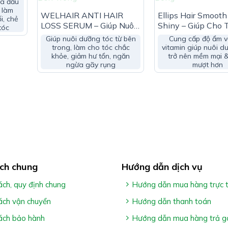
a đầu
 làm
WELHAIR ANTI HAIR
Ellips Hair Smooth
i, chẻ
LOSS SERUM – Giúp Nuôi
Shiny – Giúp Cho 
tóc
Dưỡng Tóc Chắc Khỏe Từ
Nên Mềm Mượt & 
Giúp nuôi dưỡng tóc từ bên
Cung cấp độ ẩm v
Bên Trong
Bóng
trong, làm cho tóc chắc
vitamin giúp nuôi d
khỏe, giảm hư tổn, ngăn
trở nên mềm mại 
ngừa gãy rụng
mượt hơn
ch chung
Hướng dẫn dịch vụ
IR LOSS SHAMPOO:
ách, quy định chung
Hướng dẫn mua hàng trực 
ách vận chuyển
Hướng dẫn thanh toán
óc chắc khỏe
ách bảo hành
Hướng dẫn mua hàng trả g