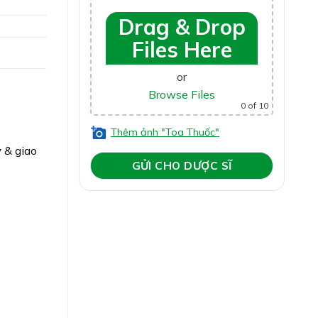
Drag & Drop
Files Here
or
Browse Files
0
of 10
Thêm ảnh "Toa Thuốc"
y
& giao