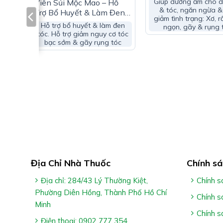
Giúp dưỡng ẩm cho d
Viên Sủi Mộc Mao – Hỗ
& tóc, ngăn ngừa &
Trợ Bổ Huyết & Làm Đen
giảm tình trạng: Xơ, rố
Tóc
Hỗ trợ bổ huyết & làm đen
ngọn, gãy & rụng 
tóc. Hỗ trợ giảm nguy cơ tóc
bạc sớm & gãy rụng tóc
aton
ỏe
rụng
Địa Chỉ Nhà Thuốc
Chính sá
Công Dụng WELHAIR ANTI HA
Địa chỉ: 284/43 Lý Thường Kiệt,
Chính s
Phường Diên Hồng, Thành Phố Hồ Chí
Chính s
Giúp ngăn ngừa rụng tóc, giảm tóc hư tổn, giúp t
Minh
Chính s
Điện thoại: 0902 777 354