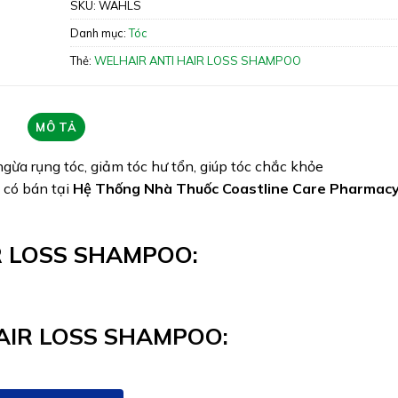
khỏe
SKU:
WAHLS
Xuất xứ: Việt Nam
Danh mục:
Tóc
Giấy phép: 4654/19/CBMP-HN
Thẻ:
WELHAIR ANTI HAIR LOSS SHAMPOO
Quy cách: Chai 150g
Tình trạng hàng: Hết hàng
MÔ TẢ
gừa rụng tóc, giảm tóc hư tổn, giúp tóc chắc khỏe
 có bán tại
Hệ Thống Nhà Thuốc Coastline Care Pharmac
R LOSS SHAMPOO:
AIR LOSS SHAMPOO: