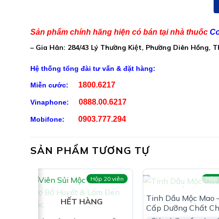
Chiết xuất Xô thơm
Chiết xuất Quế
Sản phẩm chính hãng hiện có bán tại nhà thuốc
Co
Trái Xúc xích Châu Phi
– Gia Hân: 284/43 Lý Thường Kiệt, Phường Diên Hồng, 
Protein sữa
Hệ thống tổng đài tư vấn & đặt hàng:
Dầu Oliu
1800.6217
Miễn cước:
0888.00.6217
Vinaphone:
0903.777.294
Mobifone:
SẢN PHẨM TƯƠNG TỰ
Viên
Hộp 20 viên
Hộp
HẾT HÀNG
Tinh Dầu Mộc Mao 
HẾT HÀNG
Cấp Dưỡng Chất Ch