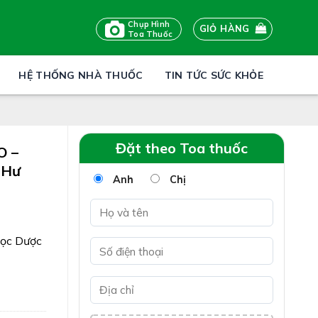
Chụp Hình
GIỎ HÀNG
Toa Thuốc
HỆ THỐNG NHÀ THUỐC
TIN TỨC SỨC KHỎE
Đặt theo Toa thuốc
O –
 Hư
Anh
Chị
học Dược
MPOO
tóc chắc