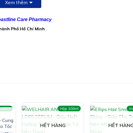
Xem thêm
astline Care Pharmacy
Thành Phố Hồ Chí Minh
 100ml
Hộp 100ml
I
– Cung
HẾT HÀNG
HẾT HÀN
o Tóc