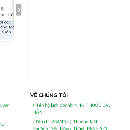
 &
Tóc Trở
Sáng
ới các
ưỡng tóc
& suôn
VỀ CHÚNG TÔI
tuyến
Tên hộ kinh doanh: NHÀ THUỐC GIA
HÂN
Địa chỉ: 284/43 Lý Thường Kiệt,
óp
Phường Diên Hồng, Thành Phố Hồ Chí