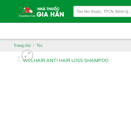
Skip
Tìm
to
kiếm:
content
Trang chủ
/
Tóc