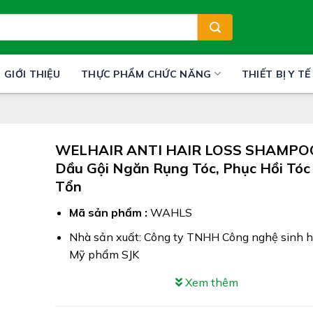
GIỚI THIỆU
THỰC PHẨM CHỨC NĂNG
THIẾT BỊ Y TẾ
WELHAIR ANTI HAIR LOSS SHAMPO
Dầu Gội Ngăn Rụng Tóc, Phục Hồi Tóc
Tổn
Mã sản phẩm :
WAHLS
Nhà sản xuất: Công ty TNHH Công nghệ sinh 
Mỹ phẩm SJK
Công dụng: WELHAIR ANTI HAIR LOSS SHA
Xem thêm
giúp ngăn ngừa rụng tóc, giảm tóc hư tổn, giúp 