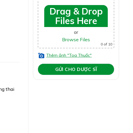
Drag & Drop
Files Here
or
Browse Files
0
of 10
Thêm ảnh "Toa Thuốc"
ng thai