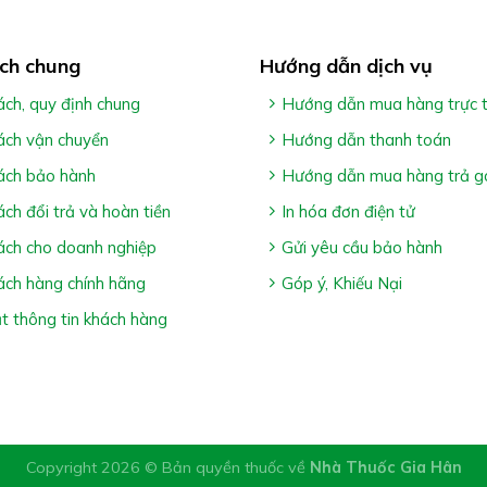
ch chung
Hướng dẫn dịch vụ
ách, quy định chung
Hướng dẫn mua hàng trực 
ách vận chuyển
Hướng dẫn thanh toán
ách bảo hành
Hướng dẫn mua hàng trả g
ách đổi trả và hoàn tiền
In hóa đơn điện tử
ách cho doanh nghiệp
Gửi yêu cầu bảo hành
ách hàng chính hãng
Góp ý, Khiếu Nại
 thông tin khách hàng
Copyright 2026 © Bản quyền thuốc về
Nhà Thuốc Gia Hân