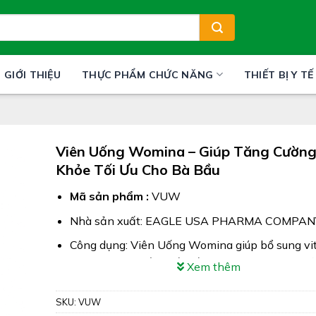
GIỚI THIỆU
THỰC PHẨM CHỨC NĂNG
THIẾT BỊ Y TẾ
Viên Uống Womina – Giúp Tăng Cường
Khỏe Tối Ưu Cho Bà Bầu
Mã sản phẩm :
VUW
Nhà sản xuất: EAGLE USA PHARMA COMPAN
Công dụng: Viên Uống Womina giúp bổ sung vi
các khoáng chất thiết yếu cho phụ nữ trong thờ
Xem thêm
mang thai, hỗ trợ tăng cường sức khỏe, nâng c
kháng cho phụ nữ mang thai
SKU:
VUW