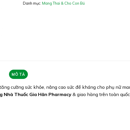
Xuất xứ: USA (Mỹ)
Danh mục:
Mang Thai & Cho Con Bú
Giấy phép: NA
Quy cách: Hộp 30 viên
Tình trạng hàng: Hết hàng
MÔ TẢ
tăng cường sức khỏe, nâng cao sức đề kháng cho phụ nữ ma
g Nhà Thuốc Gia Hân Pharmacy
& giao hàng trên toàn quốc