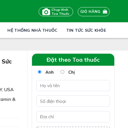
Chụp Hình
GIỎ HÀNG
Toa Thuốc
HỆ THỐNG NHÀ THUỐC
TIN TỨC SỨC KHỎE
Đặt theo Toa thuốc
 Sức
Anh
Chị
Y, USA
tamin &
i kỳ
ao sức đề