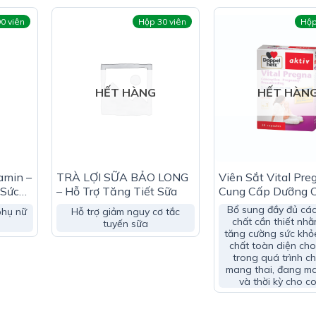
0 viên
Hộp 30 viên
Hộp
HẾT HÀNG
HẾT HÀN
0mg
amin –
TRÀ LỢI SỮA BẢO LONG
Viên Sắt Vital Pre
 Sức
– Hỗ Trợ Tăng Tiết Sữa
Cung Cấp Dưỡng 
Cần Thiết Cho Bà
Bổ sung đầy đủ cá
phụ nữ
Hỗ trợ giảm nguy cơ tắc
chất cần thiết nhằ
tuyến sữa
tăng cường sức khỏ
chất toàn diện ch
trong quá trình ch
mang thai, đang ma
và thời kỳ cho c