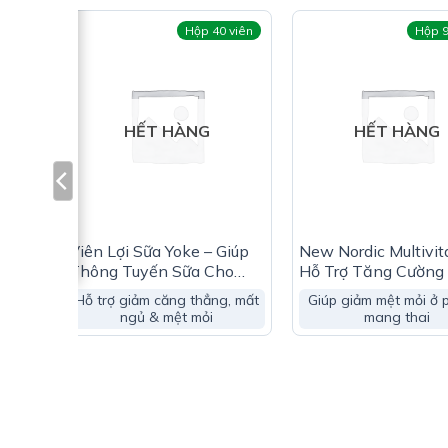
Đồng:……………………………………………………………0,1 mg
viên
Hộp 40 viên
Hộp 9
Kali:……………………………………………………………100 mcg
Magie:……………………………………………………………65 mg
HẾT HÀNG
HẾT HÀNG
Choline:………………………………………………………….40 mg
Calcium Hychogen Phosphate:…………………………25
Beta Caroten:…………………………………………………….1mg
Dầu Cá:…………………………………………………………500mg
 –
Viên Lợi Sữa Yoke – Giúp
New Nordic Multivit
t Khi
Thông Tuyến Sữa Cho
Hỗ Trợ Tăng Cường
 Bú
Phụ Nữ Sau Sinh
Khỏe
hất
Hỗ trợ giảm căng thẳng, mất
Giúp giảm mệt mỏi ở 
à mẹ
ngủ & mệt mỏi
mang thai
 con