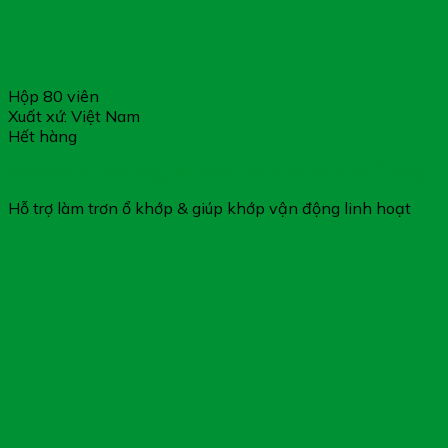
Hộp 80 viên
Xuất xứ: Việt Nam
Hết hàng
AN KIỆN VƯƠNG Hộp 80 Viên – Hỗ Trợ Làm Trơn Ổ Khớp
Hỗ trợ làm trơn ổ khớp & giúp khớp vận động linh hoạt