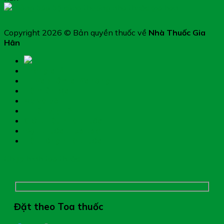
Copyright 2026 © Bản quyền thuốc về
Nhà Thuốc Gia
Hân
Trang chủ
Thực phẩm chức năng
Hệ miễn dịch
Mẹ và bé
Thiết bị y tế
Giới thiệu nhà thuốc
Đặt thuốc theo toa
Hệ thống nhà thuốc
Chụp hình toa thuốc
Đặt theo Toa thuốc