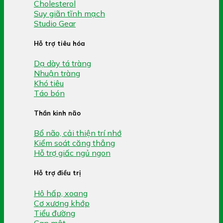
Cholesterol
Suy giãn tĩnh mạch
Studio Gear
Hỗ trợ tiêu hóa
Dạ dày tá tràng
Nhuận tràng
Khó tiêu
Táo bón
Thần kinh não
Bổ não, cải thiện trí nhớ
Kiểm soát căng thẳng
Hỗ trợ giấc ngủ ngon
Hỗ trợ điều trị
Hô hấp, xoang
Cơ xương khớp
Tiểu đường
Gan mật