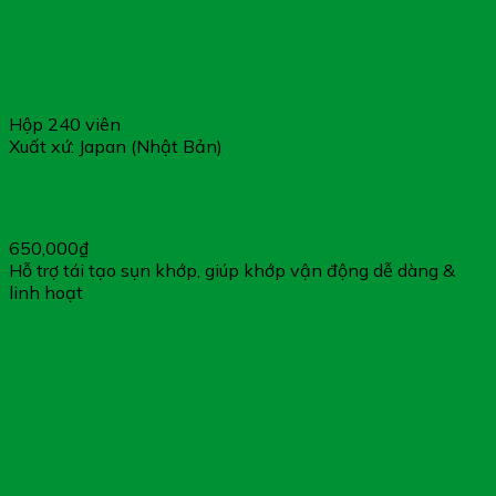
Hộp 240 viên
Xuất xứ: Japan (Nhật Bản)
Super Marine Shark Cartilage Extract Tablets – Giúp Bổ
Sung Dưỡng Chất Cho Khớp
650,000
₫
Hỗ trợ tái tạo sụn khớp, giúp khớp vận động dễ dàng &
linh hoạt