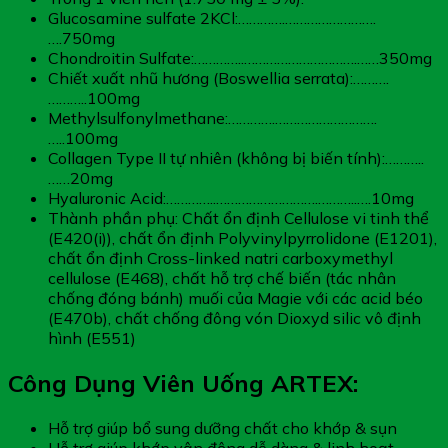
Glucosamine sulfate 2KCl:………….…………………….
….750mg
Chondroitin Sulfate:…………..………………………….……350mg
Chiết xuất nhũ hương (Boswellia serrata):……….
………..100mg
Methylsulfonylmethane:………….……………………….
…..100mg
Collagen Type II tự nhiên (không bị biến tính):………..
……20mg
Hyaluronic Acid:…………..……………………….………..….10mg
Thành phần phụ: Chất ổn định Cellulose vi tinh thể
(E420(i)), chất ổn định Polyvinylpyrrolidone (E1201),
chất ổn định Cross-linked natri carboxymethyl
cellulose (E468), chất hỗ trợ chế biến (tác nhân
chống đóng bánh) muối của Magie với các acid béo
(E470b), chất chống đông vón Dioxyd silic vô định
hình (E551)
Công Dụng Viên Uống ARTEX:
Hỗ trợ giúp bổ sung dưỡng chất cho khớp & sụn