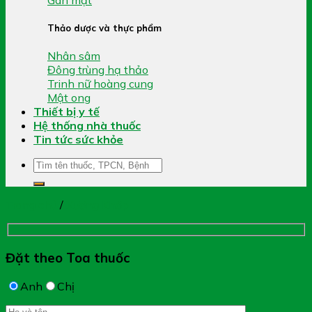
Thảo dược và thực phẩm
Nhân sâm
Đông trùng hạ thảo
Trinh nữ hoàng cung
Mật ong
Thiết bị y tế
Hệ thống nhà thuốc
Tin tức sức khỏe
Tìm
kiếm:
Trang chủ
/
Xương Khớp
Đặt theo Toa thuốc
Anh
Chị