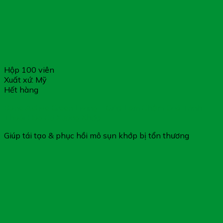
Hộp 100 viên
Xuất xứ: Mỹ
Hết hàng
Bone Active Green Living – Giúp Làm Chậm Quá Trình
Thoái Hóa Cơ Xương Khớp
Giúp tái tạo & phục hồi mô sụn khớp bị tổn thương