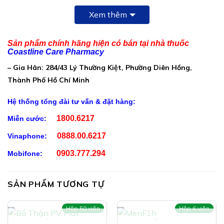
Thành Phần Viên Sinh Lý Nam Thận Vương:
Xem thêm
Mỗi viên chứa cao dược liệu tương đương dược liệu thô:
Sản phẩm chính hãng hiện có bán tại nhà thuốc
Eurycoma longifolia (bá bệnh):
Coastline Care Pharmacy
…………………………………..350mg
– Gia Hân: 284/43 Lý Thường Kiệt, Phường Diên Hồng,
Nhục thung dung:
Thành Phố Hồ Chí Minh
……………………………………………………..250mg
Hệ thống tổng đài tư vấn & đặt hàng:
Dâm dương hoắc:
…………………………………………………….250mg
1800.6217
Miễn cước:
Ba kích:…………………………………………………………………..250mg
0888.00.6217
Vinaphone:
Thỏ ti tử:………………………………………………………………….200mg
0903.777.294
Mobifone:
Nhung hươu:……………………………………………………………
200mg
SẢN PHẨM TƯƠNG TỰ
Nhân sâm:
Hộp 50 viên
Hộp 6 viên
……………………………………………………………….150mg