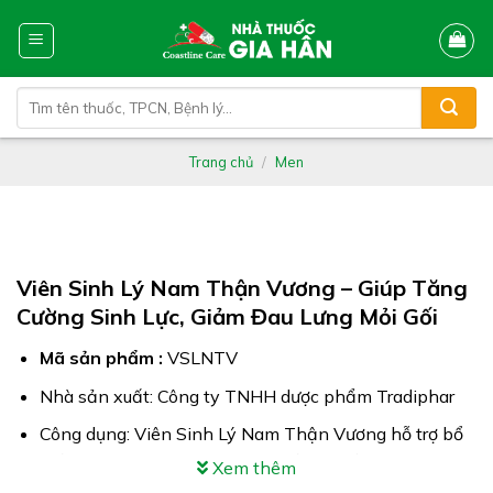
Skip
to
content
Tìm
kiếm:
Trang chủ
/
Men
Viên Sinh Lý Nam Thận Vương – Giúp Tăng
Cường Sinh Lực, Giảm Đau Lưng Mỏi Gối
Mã sản phẩm :
VSLNTV
Nhà sản xuất: Công ty TNHH dược phẩm Tradiphar
Công dụng: Viên Sinh Lý Nam Thận Vương hỗ trợ bổ
thận, tráng dương. Giúp tăng cường chức năng sinh lý
Xem thêm
phái mạnh, làm chậm quá trình mãn dục nam, giúp