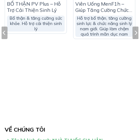
HẾT HÀNG
HẾT HÀNG
Đỗ trọng:
BỔ THẬN PV Plus – Hỗ
Viên Uống MenF1h –
Trợ Cải Thiện Sinh Lý
Giúp Tăng Cường Chức
………………………………………………………………….150mg
Năng Sinh Lý Nam Giới
Bổ thận & tăng cường sức
Hỗ trợ bổ thận, tăng cường
Trâu cổ:……………………………………………………………………150mg
khỏe. Hỗ trợ cải thiện sinh
sinh lực & chức năng sinh lý
lý
nam giới. Giúp làm chậm
Đông trùng hạ thảo:
quá trình mãn dục nam
…………………………………………………..100mg
Kỳ tử:………………………………………………………………………100mg
Bạch tật
lê………………………………………………………………..100mg
Arginine……………………………………………………………………..50mg
Thành phần khác vđ 1 viên
VỀ CHÚNG TÔI