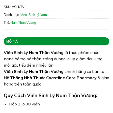
giảm đau lưng, mỏi gối, tiểu đêm nhiều lần do chức
SKU:
VSLNTV
năng thận suy giảm
Danh mục:
Men
,
Sinh Lý Nam
Xuất xứ: Việt Nam
Thẻ:
Nam Thận Vương
Giấy phép: 72/2018/ĐKSP
Quy cách: Hộp 30 viên
MÔ TẢ
Tình trạng hàng: Hết Hàng
Viên Sinh Lý Nam Thận Vương
là thực phẩm chức
năng hỗ trợ bổ thận, tráng dương, giúp giảm đau lưng,
mỏi gối, tiểu đêm nhiều lần
Viên Sinh Lý Nam Thận Vương
chính hãng có bán tại
Hệ Thống Nhà Thuốc Coastline Care Pharmacy
& giao
hàng trên toàn quốc
Quy Cách Viên Sinh Lý Nam Thận Vương:
Hộp 1 lọ 30 viên