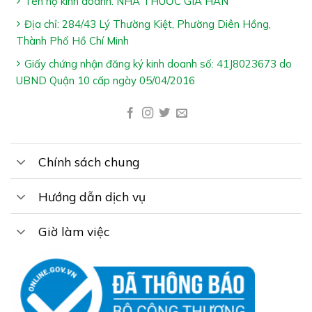
Tên hộ kinh doanh: NHÀ THUỐC GIA HÂN
Địa chỉ: 284/43 Lý Thường Kiệt, Phường Diên Hồng,
Thành Phố Hồ Chí Minh
Giấy chứng nhận đăng ký kinh doanh số: 41J8023673 do
UBND Quận 10 cấp ngày 05/04/2016
Chính sách chung
Hướng dẫn dịch vụ
Công Dụng Viên Sinh Lý Nam Thận Vương:
Giờ làm việc
Hỗ trợ bổ thận, tráng dương
Giúp tăng cường chức năng sinh lý phái mạnh, làm
chậm quá trình mãn dục nam
Giúp giảm đau lưng, mỏi gối, tiểu đêm nhiều lần do