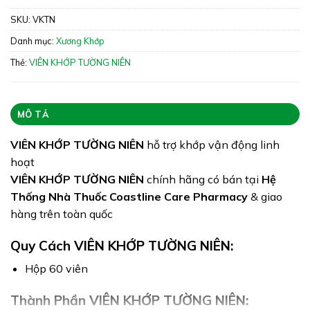
Xuất xứ: Việt Nam
SKU:
VKTN
Giấy phép: 11138/2021/ĐKSP – 97/2022/XNQC-
Danh mục:
Xương Khớp
ATTP
Thẻ:
VIÊN KHỚP TƯỜNG NIÊN
Quy cách: Hộp 60 viên
Tình trạng hàng: Hết hàng
MÔ TẢ
VIÊN KHỚP TƯỜNG NIÊN
hỗ trợ khớp vận động linh
hoạt
VIÊN KHỚP TƯỜNG NIÊN
chính hãng có bán tại
Hệ
Thống Nhà Thuốc Coastline Care Pharmacy
& giao
hàng trên toàn quốc
Quy Cách VIÊN KHỚP TƯỜNG NIÊN:
Hộp 60 viên
Thành Phần VIÊN KHỚP TƯỜNG NIÊN: