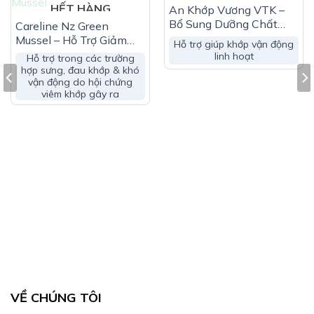
HẾT HÀNG
HẾT HÀNG
An Khớp Vương VTK –
Phụ liệu: Vỏ nang gelatin, dicalci photphat anhydrous
Bổ Sung Dưỡng Chất
Careline Nz Green
(chất làm rắn chắc), lactose (chất độn), magnesium
Cho Khớp (Hộp 30 Viên)
Mussel – Hỗ Trợ Giảm
Hỗ trợ giúp khớp vận động
stearate (Chất chống đông vón), bột talc (Chất chống
Đau Khớp
linh hoạt
Hỗ trợ trong các trường
đông vón), vừa đủ 1 viên
hợp sưng, đau khớp & khó
vận động do hội chứng
viêm khớp gây ra
VỀ CHÚNG TÔI