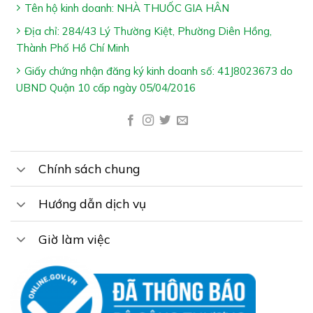
Tên hộ kinh doanh: NHÀ THUỐC GIA HÂN
Địa chỉ: 284/43 Lý Thường Kiệt, Phường Diên Hồng,
Thành Phố Hồ Chí Minh
Giấy chứng nhận đăng ký kinh doanh số: 41J8023673 do
Công Dụng VIÊN KHỚP TƯỜNG NIÊN:
UBND Quận 10 cấp ngày 05/04/2016
Hỗ trợ giảm nguy cơ lão hóa khớp
Hỗ trợ khớp vận động linh hoạt
Chính sách chung
Hướng dẫn dịch vụ
Giờ làm việc
Ai Nên Dùng VIÊN KHỚP TƯỜNG NIÊN:
Người nhức mỏi khớp & khó vận động do thoái hóa
khớp