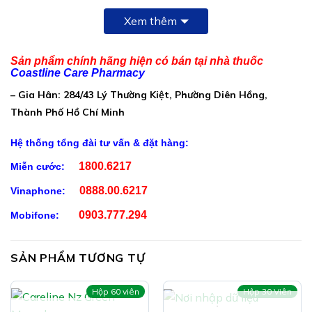
Cho 1 viên nang cứng 650mg chứa:
Xem thêm
Cao Dây Đau Xương:
……………………………………………….100mg
Sản phẩm chính hãng hiện có bán tại nhà thuốc
Coastline Care Pharmacy
Cao Vuốt Quỷ:…………………………………………………………..80mg
– Gia Hân: 284/43 Lý Thường Kiệt, Phường Diên Hồng,
Cao Kê Huyết Đằng:
Thành Phố Hồ Chí Minh
…………………………………………………..60mg
Hệ thống tổng đài tư vấn & đặt hàng:
Cao Thổ Phục Linh:……………………………………………………
60mg
1800.6217
Miễn cước:
Cao Hy Thiêm:
0888.00.6217
Vinaphone:
…………………………………………………………..60mg
0903.777.294
Mobifone:
Ayuflex (Chiết xuất quả chiêu liêu (Terminalia
chebula)):…40mg
SẢN PHẨM TƯƠNG TỰ
Polycan (Nhập khẩu từ Hàn Quốc): 25mg (1,3: 1,6-
Beta-Glucan 12%) (chiết xuất từ nấm men đen Black
Hộp 60 viên
Hộp 30 Viên
Yeast Beta – Glucan)