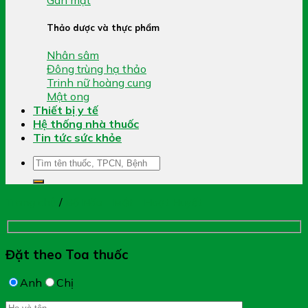
Thảo dược và thực phẩm
Nhân sâm
Đông trùng hạ thảo
Trinh nữ hoàng cung
Mật ong
Thiết bị y tế
Hệ thống nhà thuốc
Tin tức sức khỏe
Tìm
kiếm:
Trang chủ
/
Bổ Não - Mắt - Hoạt Huyết
Đặt theo Toa thuốc
Anh
Chị