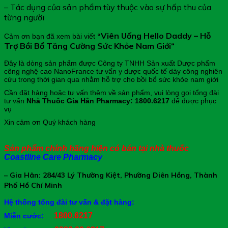
– Tác dụng của sản phẩm tùy thuộc vào sự hấp thu của
từng người
Viên Uống Hello Daddy – Hỗ
Cảm ơn bạn đã xem bài viết
“
Trợ Bồi Bổ Tăng Cường Sức Khỏe Nam Giới
“
Đây là dòng sản phẩm được
Công ty TNHH Sản xuất Dược phẩm
công nghệ cao NanoFrance tư vấn y dược quốc tế
dày công nghiên
cứu trong thời gian qua nhằm h
ỗ trợ cho bồi bổ sức khỏe nam giới
Cần đặt hàng hoặc tư vấn thêm về sản phẩm, vui lòng gọi tổng đài
tư vấn
Nhà Thuốc Gia Hân Pharmacy: 1800.6217
để được phục
vụ
Xin cảm ơn Quý khách hàng
Sản phẩm chính hãng hiện có bán tại nhà thuốc
Coastline Care Pharmacy
– Gia Hân: 284/43 Lý Thường Kiệt, Phường Diên Hồng, Thành
Phố Hồ Chí Minh
Hệ thống tổng đài tư vấn & đặt hàng:
1800.6217
Miễn cước: