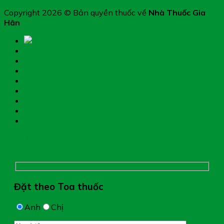
Copyright 2026 © Bản quyền thuốc về
Nhà Thuốc Gia
Hân
Trang chủ
Thực phẩm chức năng
Hệ miễn dịch
Mẹ và bé
Thiết bị y tế
Giới thiệu nhà thuốc
Đặt thuốc theo toa
Hệ thống nhà thuốc
Chụp hình toa thuốc
Đặt theo Toa thuốc
Anh
Chị