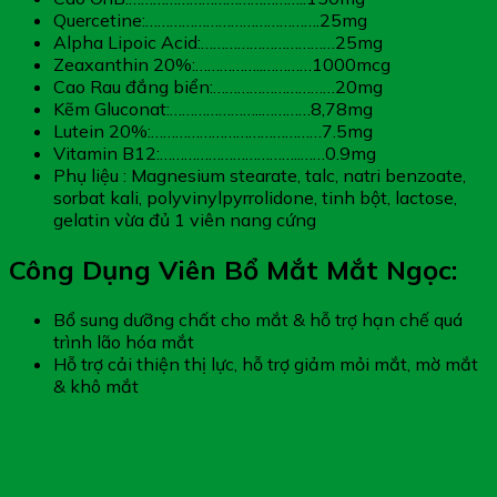
Quercetine:…………………………………….25mg
Alpha Lipoic Acid:……………………………25mg
Zeaxanthin 20%:……………..…………1000mcg
Cao Rau đắng biển:…………………………20mg
Kẽm Gluconat:…………………..…………8,78mg
Lutein 20%:……………………………………7.5mg
Vitamin B12:……………………………..……0.9mg
Phụ liệu : Magnesium stearate, talc, natri benzoate,
sorbat kali, polyvinylpyrrolidone, tinh bột, lactose,
gelatin vừa đủ 1 viên nang cứng
Công Dụng Viên Bổ Mắt Mắt Ngọc:
Bổ sung dưỡng chất cho mắt & hỗ trợ hạn chế quá
trình lão hóa mắt
Hỗ trợ cải thiện thị lực, hỗ trợ giảm mỏi mắt, mờ mắt
& khô mắt