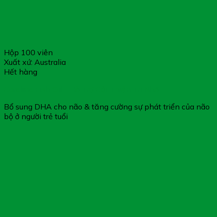
Hộp 100 viên
Xuất xứ: Australia
Hết hàng
Careline Fish Oil – Hỗ Trợ Cải Thiện Trí Nhớ
Bổ sung DHA cho não & tăng cường sự phát triển của não
bộ ở người trẻ tuổi