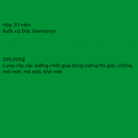
Hộp 30 viên
Xuất xứ: Đức (Germany)
Doppel Herz Aktiv Eye Vital Capsules – Giảm Mờ Mắt, Mỏi
Mắt, Khô Mắt
395,000
₫
Cung cấp các dưỡng chất giúp tăng cường thị giác, chống
mỏi mắt, mờ mắt, khô mắt