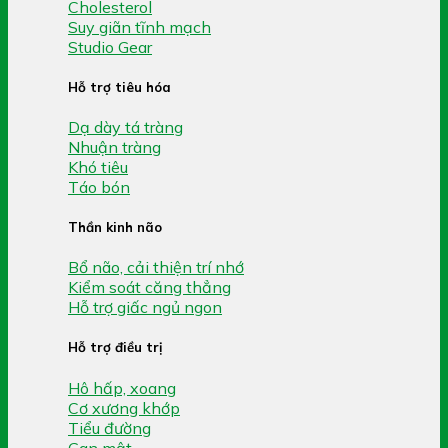
Cholesterol
Suy giãn tĩnh mạch
Studio Gear
Hỗ trợ tiêu hóa
Dạ dày tá tràng
Nhuận tràng
Khó tiêu
Táo bón
Thần kinh não
Bổ não, cải thiện trí nhớ
Kiểm soát căng thẳng
Hỗ trợ giấc ngủ ngon
Hỗ trợ điều trị
Hô hấp, xoang
Cơ xương khớp
Tiểu đường
Gan mật