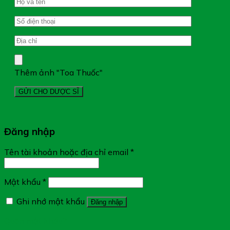
Thêm ảnh "Toa Thuốc"
Đăng nhập
Tên tài khoản hoặc địa chỉ email
*
Mật khẩu
*
Ghi nhớ mật khẩu
Đăng nhập
Quên mật khẩu?