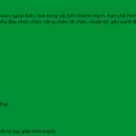
hoàn ngoại biên, làm tăng sức bền thành mạch, hạn chế hình 
như đau nhức chân, nặng chân, tê chân, chuột rút, gân xanh đ
Thẻ:
Venpoten
ười bị suy giãn tĩnh mạch