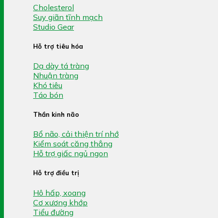
Cholesterol
Suy giãn tĩnh mạch
Studio Gear
Hỗ trợ tiêu hóa
Dạ dày tá tràng
Nhuận tràng
Khó tiêu
Táo bón
Thần kinh não
Bổ não, cải thiện trí nhớ
Kiểm soát căng thẳng
Hỗ trợ giấc ngủ ngon
Hỗ trợ điều trị
Hô hấp, xoang
Cơ xương khớp
Tiểu đường