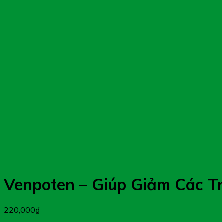
Venpoten – Giúp Giảm Các T
220,000
₫