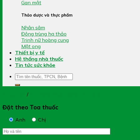
Gan mật
Thảo dược và thực phẩm
Nhân sâm
Đông trùng hạ thảo
Trinh nữ hoàng cung
Mật ong
Thiết bị y tế
Hệ thống nhà thuốc
Tin tức sức khỏe
Tìm
kiếm:
Trang chủ
/
Trĩ - Giãn Tĩnh Mạch - Táo Bón
Đặt theo Toa thuốc
Anh
Chị