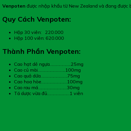
Mạch
Venpoten
được nhập khẩu từ New Zealand và đang được b
số
lượng
Quy Cách Venpoten:
Hộp 30 viên: 220.000
Hộp 100 viên: 620.000
Thành Phần Venpoten:
Cao hạt dẻ ngựa………………..25mg
Cao củ mài……………………..100mg
Cao quả dứa…………………….75mg
Cao hoa hòe……………………100mg
Cao rau má………………………30mg
Tá dược vừa đủ…………………1 viên