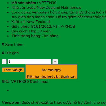
Mã sản phẩm :
VPTEN30
Nhà sản xuất: New Zealand Nutritionals
Công dụng: Venpoten hỗ trợ giúp tăng lưu thông tuần 
suy giãn tĩnh mạch chân. Hỗ trợ giảm các triệu chứng 
Xuất xứ: New Zealand
Giấy phép: 8161/2012/ATTP-XNCB
Quy cách: Hộp 30 viên
Tình trạng hàng: Còn hàng
Xem thêm
Rút gọn
Venpoten
-
Thêm vào giỏ
Đặt mua ngay
Giúp
Giảm
Kiểm tra hàng trước khi thanh toán
Các
SKU:
VPTEN30
Danh mục:
Trĩ - Giãn Tĩnh Mạch - Táo Bón
Triệu
Chứng
Mô tả
Suy
Giãn
Venpoten
được chiết xuất từ thảo dược hỗ trợ dành cho ng
Tĩnh