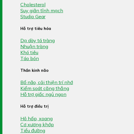
Cholesterol
Suy giãn tĩnh mạch
Studio Gear
Hỗ trợ tiêu hóa
Dạ dày tá tràng
Nhuận tràng
Khó tiêu
Táo bón
Thần kinh não
Bổ não, cải thiện trí nhớ
Kiểm soát căng thẳng
Hỗ trợ giấc ngủ ngon
Hỗ trợ điều trị
Hô hấp, xoang
Cơ xương khớp
Tiểu đường