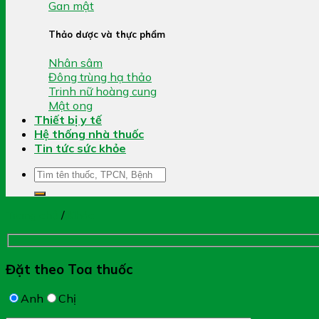
Gan mật
Thảo dược và thực phẩm
Nhân sâm
Đông trùng hạ thảo
Trinh nữ hoàng cung
Mật ong
Thiết bị y tế
Hệ thống nhà thuốc
Tin tức sức khỏe
Tìm
kiếm:
Trang chủ
/
Khác
Đặt theo Toa thuốc
Anh
Chị