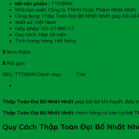
Mã sản phẩm :
TTDBNN
Nhà sản xuất: Công ty TNHH Dược Phẩm Nhất Nhất
Công dụng: Thập Toàn Đại Bổ Nhất Nhất giúp bồi bổ kh
Xuất xứ: Việt Nam
Giấy phép: VD-27480-17
Quy cách: Hộp 20 viên
Tình trạng hàng: Hết hàng
Xem thêm
Rút gọn
SKU:
TTDBNN
Danh mục:
Khác
Thẻ:
Thập Toàn Đại Bổ Nh
Mô tả
Thập Toàn Đại Bổ Nhất Nhất
giúp bồi bổ khí huyết, điều 
Thập Toàn Đại Bổ Nhất Nhất
chính hãng có bán tại
Hệ T
Quy Cách Thập Toàn Đại Bổ Nhất Nh