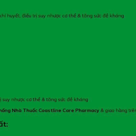
í huyết, điều trị suy nhược cơ thể & tăng sức đề kháng
ất Nhất
trị suy nhược cơ thể & tăng sức đề kháng
hống Nhà Thuốc Coastline Care Pharmacy
& giao hàng trê
ất: