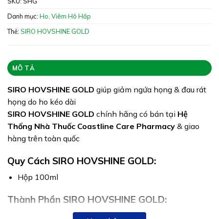
SKU:
SHG
Xuất xứ: Việt Nam
Danh mục:
Ho, Viêm Hô Hấp
Giấy phép: 1074/2021/ĐKSP – 581/2021/XNQC-
ATTP
Thẻ:
SIRO HOVSHINE GOLD
Quy cách: Hộp 100ml
Tình trạng hàng: Hết hàng
MÔ TẢ
SIRO HOVSHINE GOLD
giúp giảm ngứa họng & đau rát
họng do ho kéo dài
SIRO HOVSHINE GOLD
chính hãng có bán tại
Hệ
Thống Nhà Thuốc Coastline Care Pharmacy
& giao
hàng trên toàn quốc
Quy Cách SIRO HOVSHINE GOLD:
Hộp 100ml
Thành Phần SIRO HOVSHINE GOLD:
Trong 100ml sirô có chứa: