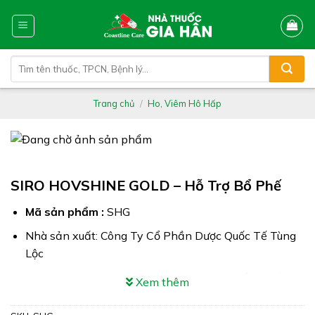
Skip
to
content
Tìm
kiếm:
Trang chủ
/
Ho, Viêm Hô Hấp
SIRO HOVSHINE GOLD – Hỗ Trợ Bổ Phế
Mã sản phẩm :
SHG
Nhà sản xuất: Công Ty Cổ Phần Dược Quốc Tế Tùng
Lộc
Công dụng: SIRO HOVSHINE GOLD giúp giảm ngứa
Xem thêm
họng & đau rát họng do ho kéo dài