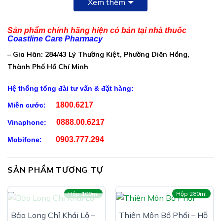
Xem thêm
Cao khô cơm cháy:…………………………………………5000mg
Cao thục quỳ:…………………………………………………2750mg
Sản phẩm chính hãng hiện có bán tại nhà thuốc
Coastline Care Pharmacy
Chiết xuất lá thường xuân (Ivy leaf dry extract):……
– Gia Hân: 284/43 Lý Thường Kiệt, Phường Diên Hồng,
700mg (Nhập khẩu Thổ Nhĩ Kỳ)
Thành Phố Hồ Chí Minh
VSK II:…………………………………………………………….500mg
Hệ thống tổng đài tư vấn & đặt hàng:
(Gồm hỗn hợp cao: Mạch môn: 25%, Bướm bạc: 30%,
Cát cánh: 15%, Bách bộ: 30%)
1800.6217
Miễn cước:
Cao cỏ xạ hương:…………………………………………….400mg
0888.00.6217
Vinaphone:
Bromelain:…………………………………………………….312,5mg
0903.777.294
Mobifone:
Chiết xuất cúc tím:……………………………………………200mg
SẢN PHẨM TƯƠNG TỰ
Phụ liệu: Đường Sucralose, nước tinh khiết, nipagin,
nipazol, hương tổng hợp vừa đủ 100ml
Hộp 100ml
Hộp 280ml
Công Dụng SIRO HOVSHINE GOLD:
HẾT HÀNG
Bảo Long Chỉ Khái Lộ –
Thiên Môn Bổ Phổi – Hỗ