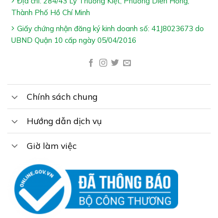
Địa chỉ: 284/43 Lý Thường Kiệt, Phường Diên Hồng,
Trẻ 2 – 9 tuổi: Uống 10ml x 1 – 2 lần/ngày
Thành Phố Hồ Chí Minh
Trẻ trên 9 tuổi & người lớn, phụ nữ có thai & cho con
Giấy chứng nhận đăng ký kinh doanh số: 41J8023673 do
bú: Uống 10ml x 3 – 4 lần/ngày
UBND Quận 10 cấp ngày 05/04/2016
Đối với trẻ nhỏ dưới 6 tháng tuổi nên tham khảo ý
kiến của thầy thuốc trước khi sử dụng, khuyên dùng
uống 5ml x 1 lần/ngày
Chính sách chung
*Lưu ý:
Hướng dẫn dịch vụ
– Sản phẩm không phải là thuốc và không có chức năng
thay thế thuốc chữa bệnh
Giờ làm việc
– Tác dụng của sản phẩm tùy thuộc vào sự hấp thu của
từng người
Cảm ơn bạn đã xem bài viết “
SIRO HOVSHINE GOLD –
Hỗ Trợ Bổ Phế
”