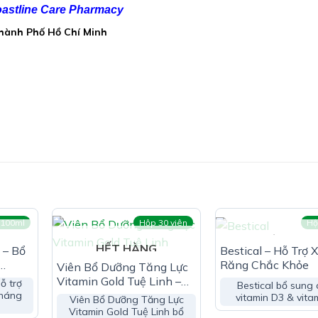
astline Care Pharmacy
mg
Thành Phố Hồ Chí Minh
 glycerin, sorbitol, xanthan gum, đường kính trắng, hương tổng 
 100ml
Hộp 30 viên
Hộ
HẾT HÀN
HẾT HÀNG
 – Bổ
Bestical – Hỗ Trợ 
Răng Chắc Khỏe
Viên Bổ Dưỡng Tăng Lực
Vitamin Gold Tuệ Linh –
ỗ trợ
Bestical bổ sung 
Hỗ Trợ Tăng Cường Sức
kháng
vitamin D3 & vita
Viên Bổ Dưỡng Tăng Lực
Khỏe
Vitamin Gold Tuệ Linh bổ