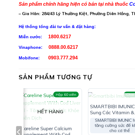
Sản phẩm chính hãng hiện có bán tại nhà thuốc
Co
Nicotinamide (vitamin PP):……………………………..100
Kẽm gluconat:……………………………………………….100mg
– Gia Hân: 284/43 Lý Thường Kiệt, Phường Diên Hồng, 
Vitamin B1:……………………………………………………..20mg
Hệ thống tổng đài tư vấn & đặt hàng:
Vitamin B6:……………………………………………………..20mg
Acid folic:………………………………………………………….5mg
1800.6217
Miễn cước:
Vitamin B12:………………………………………………….20mcg
0888.00.6217
Vinaphone:
Phụ liệu: Natri benzoate, acid citric, kali sorbat,
0903.777.294
Mobifone:
tinh khiết vừa đủ 100ml
Công Dụng Sắt Folic Thiên An:
SẢN PHẨM TƯƠNG TỰ
Hỗ trợ bổ sung sắt & acid folic cho cơ thể
viên
Hộp 60 viên
Chai
Hỗ trợ quá trình tạo máu
HẾT HÀNG
SMARTBIBI IMUNIC
Hỗ trợ hạn chế biểu hiện
HẾT HÀNG
Sung Các Vitamin &
Hỗ trợ giảm nguy cơ thiếu máu do thiếu sắt
Khoáng Chất
SMARTBIBI IMUNIC h
tăng cường sức đề 
Careline Super Calcium
cho cơ thể
Supplement With Cod