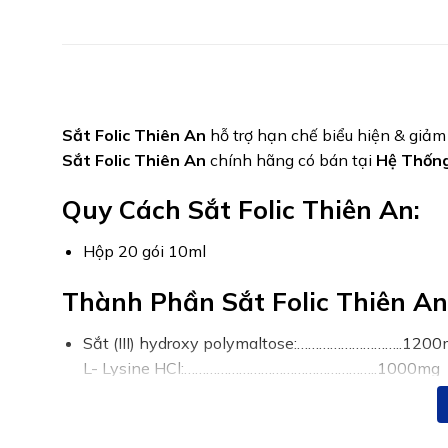
Sắt Folic Thiên An
hỗ trợ hạn chế biểu hiện & giảm 
Sắt Folic Thiên An
chính hãng có bán tại
Hệ Thống
Quy Cách Sắt Folic Thiên An:
Hộp 20 gói 10ml
Thành Phần Sắt Folic Thiên An
Sắt (III) hydroxy polymaltose:………………………..120
L- Lysine HCl:……………………………………………..1000mg
Orafti GR (Inulin-nhập khẩu Bỉ):………………………60
Orafti P95 (FOS- nhập khẩu Bỉ):……………………..60
Calcium glucoheptonate:………………………………..500m