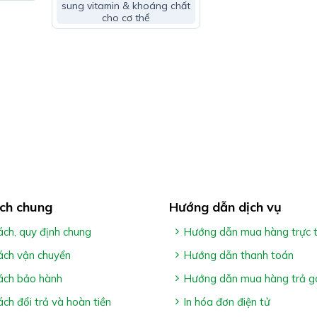
sung vitamin & khoáng chất
cho cơ thể
:
c trường hợp: Phụ nữ mang thai, chuẩn bị mang thai, sau sinh
h, trẻ đang lớn, người có chế độ ăn thiếu sắt & người bị mất m
ch chung
Hướng dẫn dịch vụ
ách, quy định chung
Hướng dẫn mua hàng trực 
ách vận chuyển
Hướng dẫn thanh toán
ách bảo hành
Hướng dẫn mua hàng trả g
ách đổi trả và hoàn tiền
In hóa đơn điện tử