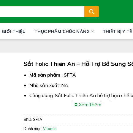
GIỚI THIỆU
THỰC PHẨM CHỨC NĂNG
THIẾT BỊ Y TẾ
Sắt Folic Thiên An – Hỗ Trợ Bổ Sung S
Mã sản phẩm :
SFTA
Nhà sản xuất: NA
Công dụng: Sắt Folic Thiên An hỗ trợ hạn chế b
& giảm nguy cơ thiếu máu do thiếu sắt
Xem thêm
Xuất xứ: Việt Nam
SKU:
SFTA
Giấy phép: 2807/2021/ĐKSP – 2722/2021/X
Danh mục:
Vitamin
ATTP