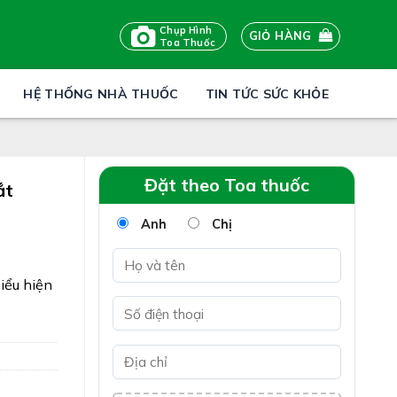
Chụp Hình
GIỎ HÀNG
Toa Thuốc
HỆ THỐNG NHÀ THUỐC
TIN TỨC SỨC KHỎE
Đặt theo Toa thuốc
ắt
Anh
Chị
iểu hiện
NQC-