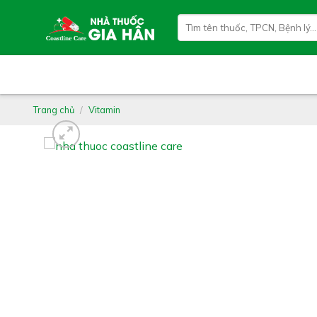
Skip
Tìm
to
kiếm:
content
Trang chủ
/
Vitamin