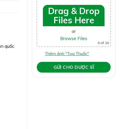
Drag & Drop
Files Here
or
Browse Files
0
of 10
àn quốc
Thêm ảnh "Toa Thuốc"