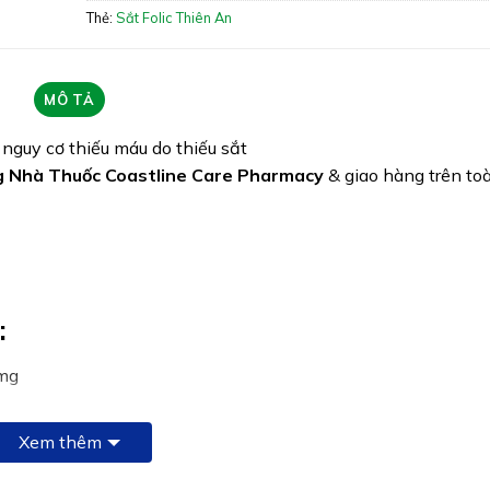
Thẻ:
Sắt Folic Thiên An
Quy cách: Hộp 20 gói
Tình trạng hàng: Hết hàng
MÔ TẢ
nguy cơ thiếu máu do thiếu sắt
 Nhà Thuốc Coastline Care Pharmacy
& giao hàng trên to
:
0mg
0mg
Xem thêm
0mg
g