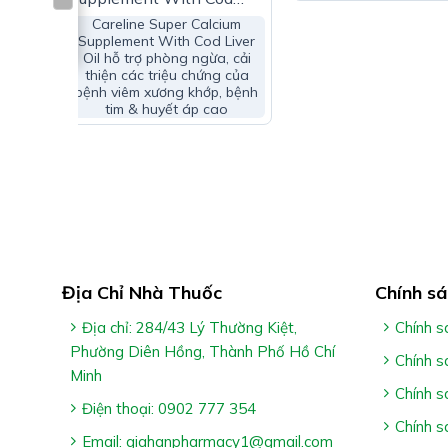
Liver Oil – Tăng Cường
Careline Super Calcium
Sức Khỏe Miễn Dịch
Supplement With Cod Liver
Oil hỗ trợ phòng ngừa, cải
thiện các triệu chứng của
Hỗ
bệnh viêm xương khớp, bệnh
i
tim & huyết áp cao
Ai Nên Dùng Sắt Folic Thiên An
trợ
e
Người có nguy cơ thiếu máu do thiếu sắt trong cá
cho con bú, thiếu nữ tuổi dậy thì, nữ giới rong kin
phẫu thuật
Cách Dùng Sắt Folic Thiên An:
Địa Chỉ Nhà Thuốc
Chính sá
Trẻ 6 tháng – 12 tuổi: Uống 5ml x 1 lần/ngày
Địa chỉ: 284/43 Lý Thường Kiệt,
Chính s
Phường Diên Hồng, Thành Phố Hồ Chí
Trẻ 12 tuổi & người lớn: Uống 10ml x 1 lần/ngày
Chính s
Minh
Uống sau ăn 30 phút – 1 giờ
Chính s
Điện thoại: 0902 777 354
Chính s
Lưu ý:
Email: giahanpharmacy1@gmail.com