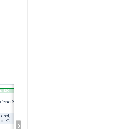
hợp, nước
p 120ml
G
Xương &
canxi,
min K2