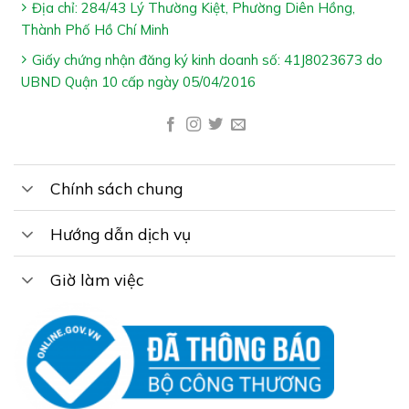
Địa chỉ: 284/43 Lý Thường Kiệt, Phường Diên Hồng,
Thành Phố Hồ Chí Minh
Giấy chứng nhận đăng ký kinh doanh số: 41J8023673 do
UBND Quận 10 cấp ngày 05/04/2016
Chính sách chung
Hướng dẫn dịch vụ
Giờ làm việc
Công Dụng Pharvicare:
Bổ sung vitamin, acid amin & khoáng chất hỗ trợ bồi
bổ sức khỏe
Giúp ăn ngon
Hỗ trợ tăng cường sức đề kháng giúp cơ thể khỏe