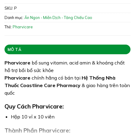
SKU:
P
Xuất xứ: Việt Nam
Danh mục:
Ăn Ngon - Miễn Dịch - Tăng Chiều Cao
Giấy phép: 1949/2019//ĐKSP
Thẻ:
Pharvicare
Quy cách: Hộp 100 viên
Tình trạng hàng: Hết Hàng
MÔ TẢ
Pharvicare
bổ sung vitamin, acid amin & khoáng chất
hỗ trợ bồi bổ sức khỏe
Pharvicare
chính hãng có bán tại
Hệ Thống Nhà
Thuốc Coastline Care Pharmacy
& giao hàng trên toàn
quốc
Quy Cách Pharvicare:
Hộp 10 vỉ x 10 viên
Thành Phần Pharvicare: