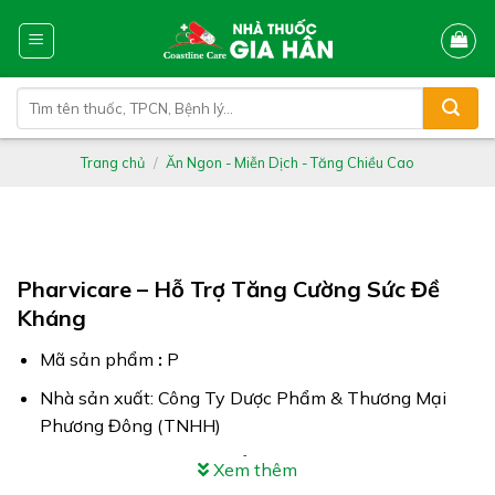
Skip
to
content
Tìm
kiếm:
Trang chủ
/
Ăn Ngon - Miễn Dịch - Tăng Chiều Cao
Pharvicare – Hỗ Trợ Tăng Cường Sức Đề
Kháng
Mã sản phẩm
:
P
Nhà sản xuất: Công Ty Dược Phẩm & Thương Mại
Phương Đông (TNHH)
Công dụng: Pharvicare bổ sung vitamin, acid amin &
Xem thêm
khoáng chất hỗ trợ bồi bổ sức khỏe