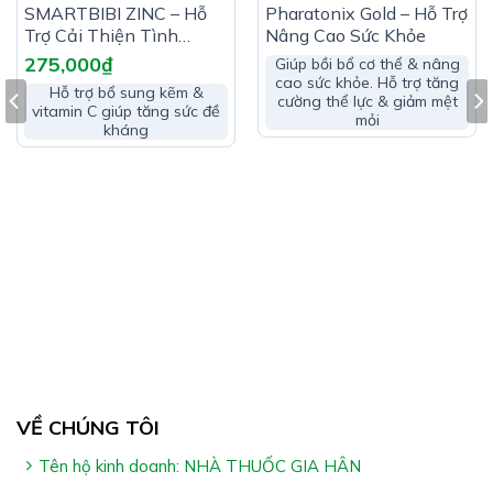
HẾT HÀNG
SMARTBIBI ZINC – Hỗ
Pharatonix Gold – Hỗ Trợ
Vitamin B1:………………………………………1mg
Trợ Cải Thiện Tình
Nâng Cao Sức Khỏe
Trạng Biếng Ăn
Vitamin B2:……………………………………0,5mg
275,000
₫
Giúp bồi bổ cơ thể & nâng
cao sức khỏe. Hỗ trợ tăng
Hỗ trợ bổ sung kẽm &
Vitamin B6:……………………………………0,5mg
cường thể lực & giảm mệt
vitamin C giúp tăng sức đề
mỏi
kháng
Selen:……………………………………………2mcg
Acid folic:……………………………………200mcg
Vitamin A:……………………………………..200UI
Vitamin D3:……………………………………100UI
Phụ liệu: dầu đậu nành, chất ổn định – sorbitol, sáp
ong trắng, chất nhũ hóa – lecithin, vanilin
VỀ CHÚNG TÔI
Tên hộ kinh doanh: NHÀ THUỐC GIA HÂN