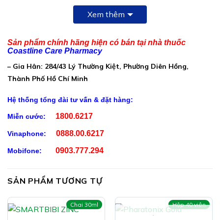
Mỗi viên nang có chứa:
Xem thêm
Tảo xoắn:………………………………………100mg
Canxi gluconat:………………………………100mg
Sản phẩm chính hãng hiện có bán tại nhà thuốc
Coastline Care Pharmacy
Magie oxit:………………………………………40mg
– Gia Hân: 284/43 Lý Thường Kiệt, Phường Diên Hồng,
Đông trùng hạ thảo:………………………….20mg
Thành Phố Hồ Chí Minh
Ginkgo biloba Extract (Cao Bạch quả):.20mg
Hệ thống tổng đài tư vấn & đặt hàng:
L-Arginin HCI:………………………………….20mg
1800.6217
Miễn cước:
Sắt fumarat:…………………………………….20mg
0888.00.6217
Vinaphone:
Sữa ong chúa:…………………………………10mg
0903.777.294
Mobifone:
Chiết xuất linh chi:……………………………10mg
Kẽm gluconat:…………………………………..5mg
SẢN PHẨM TƯƠNG TỰ
Vitamin PP:………………………………………5mg
Chai 30ml
Hộp 40 viên
Vitamin E:………………………………………..1mg