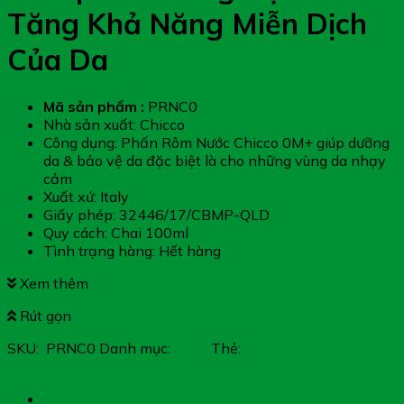
Tăng Khả Năng Miễn Dịch
Của Da
Mã sản phẩm :
PRNC0
Nhà sản xuất: Chicco
Công dụng: Phấn Rôm Nước Chicco 0M+ giúp dưỡng
da & bảo vệ da đặc biệt là cho những vùng da nhạy
cảm
Xuất xứ: Italy
Giấy phép: 32446/17/CBMP-QLD
Quy cách: Chai 100ml
Tình trạng hàng: Hết hàng
Xem thêm
Rút gọn
SKU:
PRNC0
Danh mục:
Khác
Thẻ:
Phấn Rôm Nước
Chicco 0M+
Mô tả