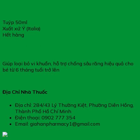
Tuýp 50ml
Xuất xứ: Ý (Italia)
Hết hàng
Kem Đánh Răng Hương Chuối – Táo 6M+ Chicco – An
Toàn Cho Bé Trên 6 Tháng Tuổi
Giúp loại bỏ vi khuẩn, hỗ trợ chống sâu răng hiệu quả cho
bé từ 6 tháng tuổi trở lên
Địa Chỉ Nhà Thuốc
Địa chỉ: 284/43 Lý Thường Kiệt, Phường Diên Hồng,
Thành Phố Hồ Chí Minh
Điện thoại: 0902 777 354
Email: giahanpharmacy1@gmail.com