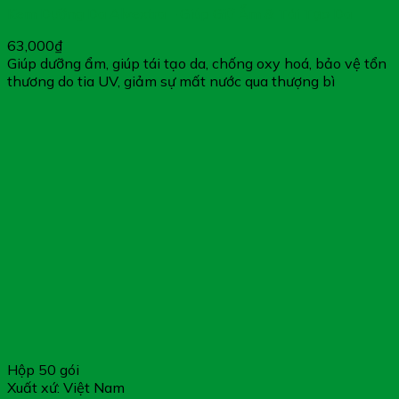
Kem Dưỡng Da Alvextra – Giúp Giữ Ẩm & Tái Tạo Da
63,000
₫
Giúp dưỡng ẩm, giúp tái tạo da, chống oxy hoá, bảo vệ tổn
thương do tia UV, giảm sự mất nước qua thượng bì
Hộp 50 gói
Xuất xứ: Việt Nam