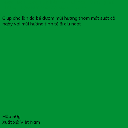
Nước Hoa Hương Tự Nhiên 0M+ Chicco – Đem Lại Mùi
Hương Thơm Mát Suốt Cả Ngày Cho Bé
Giúp cho làn da bé đượm mùi hương thơm mát suốt cả
ngày với mùi hương tinh tế & dịu ngọt
Hộp 50g
Xuất xứ: Việt Nam