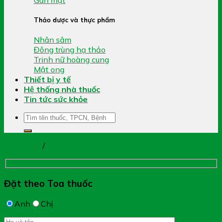
Thảo dược và thực phẩm
Nhân sâm
Đông trùng hạ thảo
Trinh nữ hoàng cung
Mật ong
Thiết bị y tế
Hệ thống nhà thuốc
Tin tức sức khỏe
Tìm
kiếm:
Trang chủ
/
Khác
Đặt theo Toa thuốc
Anh
Chị