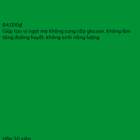
Đường Cỏ Ngọt UniViva – Giành Cho Người Tiểu Đường &
Ăn Kiêng
84,000
₫
Giúp tạo vị ngọt mà không cung cấp glucose, không làm
tăng đường huyết, không sinh năng lượng
Hộp 30 viên