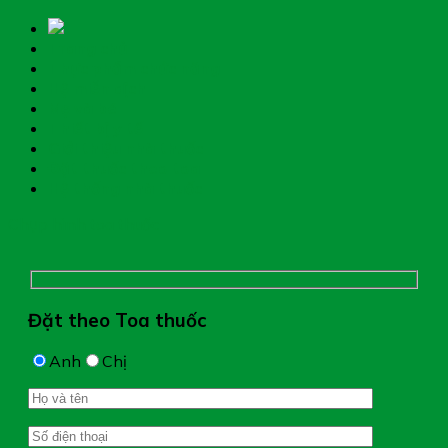
Trang chủ
Thực phẩm chức năng
Hệ miễn dịch
Mẹ và bé
Thiết bị y tế
Giới thiệu nhà thuốc
Đặt thuốc theo toa
Hệ thống nhà thuốc
Chụp hình toa thuốc
Đặt theo Toa thuốc
Anh
Chị