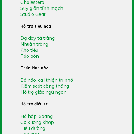
Cholesterol
Suy giãn tĩnh mạch
Studio Gear
Hỗ trợ tiêu hóa
Dạ dày tá tràng
Nhuận tràng
Khó tiêu
Táo bón
Thần kinh não
Bổ não, cải thiện trí nhớ
Kiểm soát căng thẳng
Hỗ trợ giấc ngủ ngon
Hỗ trợ điều trị
Hô hấp, xoang
Cơ xương khớp
Tiểu đường
Gan mật