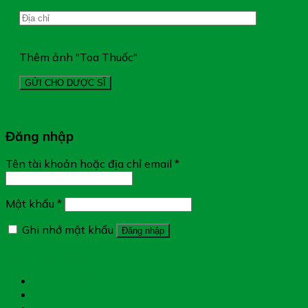
Thêm ảnh "Toa Thuốc"
Đăng nhập
Tên tài khoản hoặc địa chỉ email
*
Mật khẩu
*
Ghi nhớ mật khẩu
Đăng nhập
Quên mật khẩu?
Tìm đường
Chat Zalo