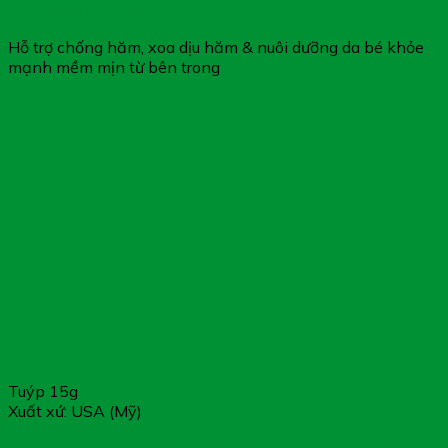
Dưỡng Da Hiệu Quả
Hỗ trợ chống hăm, xoa dịu hăm & nuôi dưỡng da bé khỏe
mạnh mềm mịn từ bên trong
Tuýp 15g
Xuất xứ: USA (Mỹ)
Gel Dermatix Ultra – Giúp Cải Thiện Hiệu Quả Sẹo Lồi