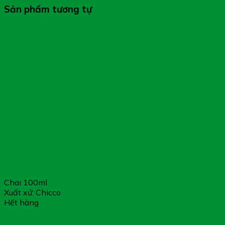
Sản phẩm tương tự
Chai 100ml
Xuất xứ: Chicco
Hết hàng
Kem Hăm 3 Tác Động Chicco 0M+ – Giúp Chống Hăm &