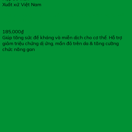
Xuất xứ: Việt Nam
Phụ Bì Khang – Hỗ Trợ Giảm Triệu Chứng Mẩn Ngứa, Mề
Đay & Dị Ứng
185,000
₫
Giúp tăng sức đề kháng và miễn dịch cho cơ thể. Hỗ trợ
giảm triệu chứng dị ứng, mẩn đỏ trên da & tăng cường
chức năng gan