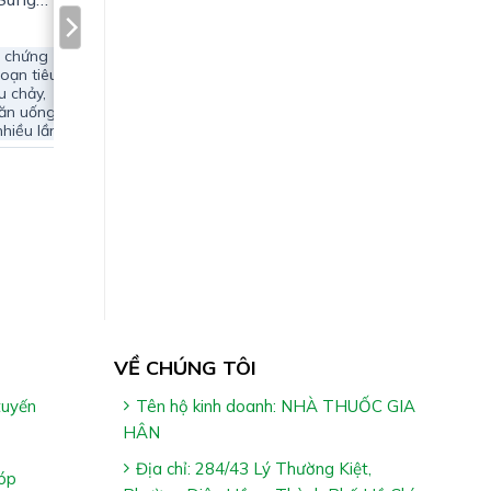
u chứng
loạn tiêu
u chảy,
 ăn uống
nhiều lần
VỀ CHÚNG TÔI
tuyến
Tên hộ kinh doanh: NHÀ THUỐC GIA
HÂN
Địa chỉ: 284/43 Lý Thường Kiệt,
óp