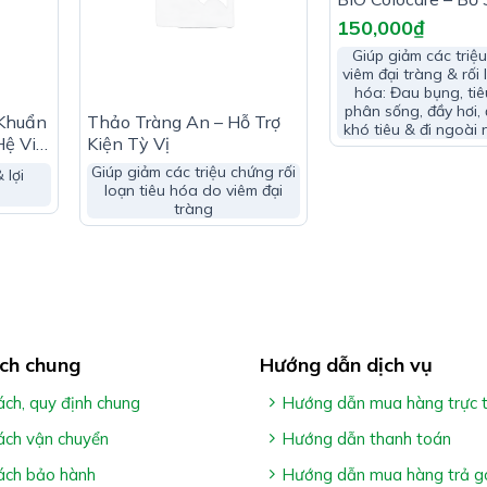
Bào Tử Lợi Khuẩn
150,000
₫
Giúp giảm các triệ
viêm đại tràng & rối 
hóa: Đau bụng, tiê
phân sống, đầy hơi,
 Khuẩn
Thảo Tràng An – Hỗ Trợ
khó tiêu & đi ngoài 
Hệ Vi
Kiện Tỳ Vị
Giúp giảm các triệu chứng rối
 lợi
loạn tiêu hóa do viêm đại
tràng
ch chung
Hướng dẫn dịch vụ
ách, quy định chung
Hướng dẫn mua hàng trực 
ách vận chuyển
Hướng dẫn thanh toán
ách bảo hành
Hướng dẫn mua hàng trả g