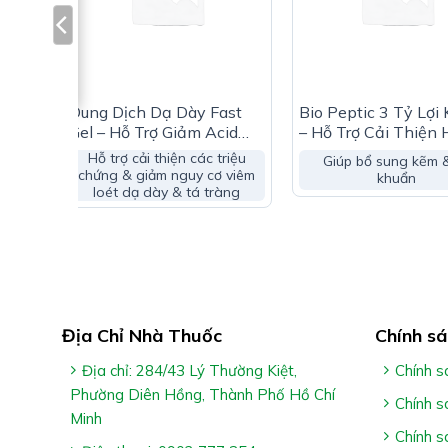
OTIC
Dung Dịch Dạ Dày Fast
Bio Peptic 3 Tỷ Lợi
ng
Gel – Hỗ Trợ Giảm Acid
– Hỗ Trợ Cải Thiện 
Dịch Vị
Sinh Đường Ruột
Hỗ trợ cải thiện các triệu
Giúp bổ sung kẽm &
chứng & giảm nguy cơ viêm
khuẩn
loét dạ dày & tá tràng
Địa Chỉ Nhà Thuốc
Chính sá
Địa chỉ: 284/43 Lý Thường Kiệt,
Chính s
Phường Diên Hồng, Thành Phố Hồ Chí
Chính s
Minh
Chính s