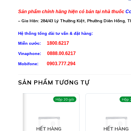
Tyndallized Lactobacillus casei HA 108:…………………
Arabinogalactan:………………………………………………………
Sản phẩm chính hãng hiện có bán tại nhà thuốc
Co
– Gia Hân: 284/43 Lý Thường Kiệt, Phường Diên Hồng, 
Vitamin B1:……………………………………………………………………
Vitamin B2:……………………………………………………………………
Hệ thống tổng đài tư vấn & đặt hàng:
Vitamin B6:……………………………………………………………………
1800.6217
Miễn cước:
Vitamin B12:………………………………………………………………..
0888.00.6217
Vinaphone:
Vitamin B3:…………………………………………………………………….
0903.777.294
Mobifone:
Phụ liệu vừa đủ:…………………………………………………………..1
SẢN PHẨM TƯƠNG TỰ
 gói
Hộp 20 gói
Hộp 
HẾT HÀNG
HẾT HÀNG