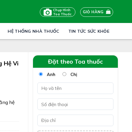
Chụp Hình
GIỎ HÀNG
Toa Thuốc
HỆ THỐNG NHÀ THUỐC
TIN TỨC SỨC KHỎE
Đặt theo Toa thuốc
g Hệ Vi
Anh
Chị
bằng hệ
ờng tiêu
iêu
êu hóa do
hất