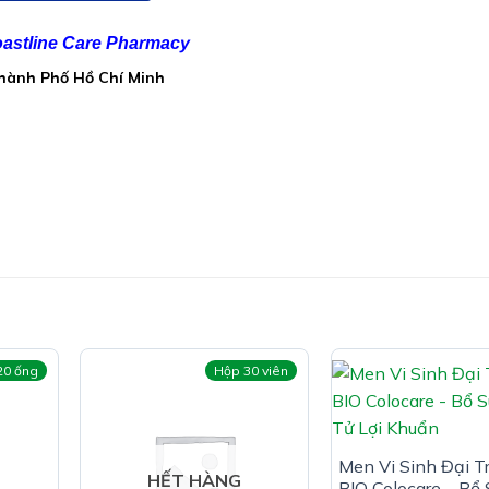
………..2 tỉ CFU
…….250mg
astline Care Pharmacy
Thành Phố Hồ Chí Minh
0.33 mg
.0.42mg
0.42 mg
0.75 mcg
.4.8 mg
 lọ 10ml
20 ống
Hộp 30 viên
Men Vi Sinh Đại T
HẾT HÀNG
BIO Colocare – Bổ