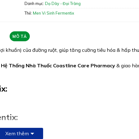
Danh mục:
Dạ Dày - Đại Tràng
lượng
Thẻ:
Men Vi Sinh Fermentix
Xuất xứ: ITALY (Ý)
Giấy phép: 4948/2018/ĐKSP
MÔ TẢ
Quy cách: Hộp 12 Lọ
lợi khuẩn) của đường ruột, giúp tăng cường tiêu hóa & hấp th
Tình trạng hàng: Hết Hàng
i
Hệ Thống Nhà Thuốc Coastline Care Pharmacy
& giao hà
x:
ntix:
……………….8 tỉ CFU
Xem thêm