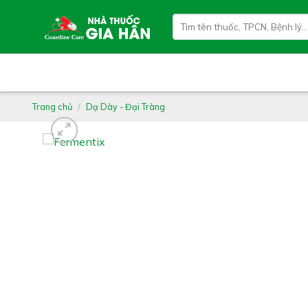
Skip
Tìm
to
kiếm:
content
Trang chủ
/
Dạ Dày - Đại Tràng