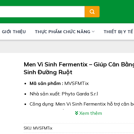
GIỚI THIỆU
THỰC PHẨM CHỨC NĂNG
THIẾT BỊ Y TẾ
Men Vi Sinh Fermentix – Giúp Cân Bằn
Sinh Đường Ruột
Mã sản phẩm :
MVSFMTix
Nhà sản xuất: Phyto Garda S.r.l
Công dụng: Men Vi Sinh Fermentix hỗ trợ cân 
vi sinh (lợi khuẩn) của đường ruột, giúp tăng cư
Xem thêm
hóa & hấp thu các chất dinh dưỡng. Giúp giảm t
chảy, đầy bụng, khó tiêu, sống phân, rối loạn ti
SKU:
MVSFMTix
dùng kháng sinh, thực phẩm không đảm bảo c