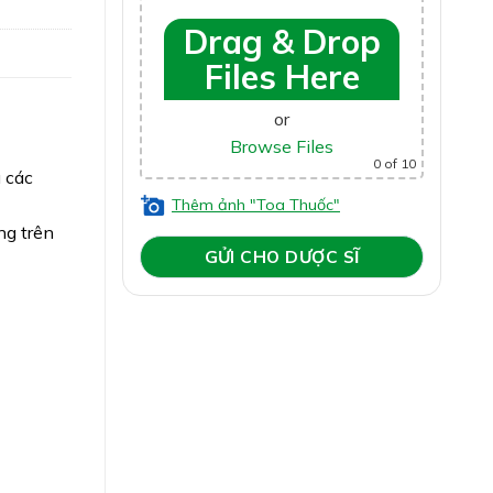
Drag & Drop
Files Here
or
Browse Files
0
of 10
u các
Thêm ảnh "Toa Thuốc"
ng trên