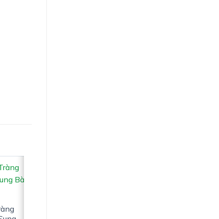
ràng
 Sung