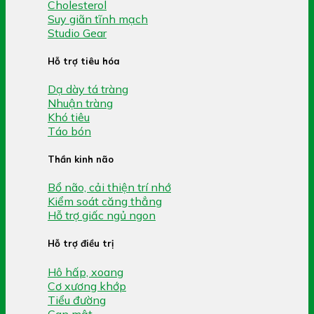
Cholesterol
Suy giãn tĩnh mạch
Studio Gear
Hỗ trợ tiêu hóa
Dạ dày tá tràng
Nhuận tràng
Khó tiêu
Táo bón
Thần kinh não
Bổ não, cải thiện trí nhớ
Kiểm soát căng thẳng
Hỗ trợ giấc ngủ ngon
Hỗ trợ điều trị
Hô hấp, xoang
Cơ xương khớp
Tiểu đường
Gan mật