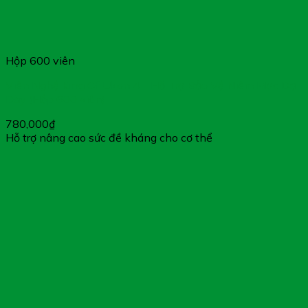
Hộp 600 viên
Viên Nghệ King Of Ukon 4 – Hỗ Trợ Bảo Vệ Niêm Mạc Dạ
Dày (Hộp 600 viên)
780,000
₫
Hỗ trợ nâng cao sức đề kháng cho cơ thể