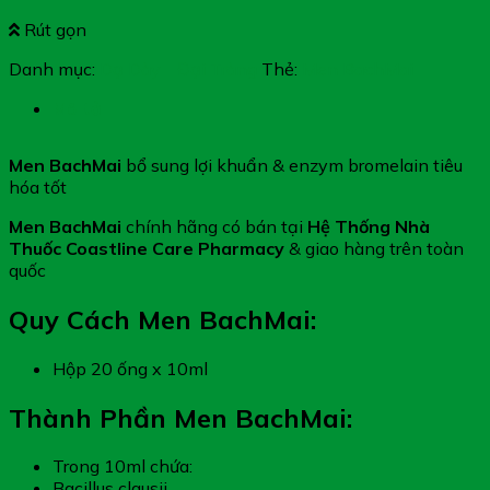
Rút gọn
Danh mục:
Dạ Dày - Đại Tràng
Thẻ:
Men BachMai
Mô tả
Men BachMai
bổ sung lợi khuẩn & enzym bromelain tiêu
hóa tốt
Men BachMai
chính hãng có bán tại
Hệ Thống Nhà
Thuốc Coastline Care Pharmacy
& giao hàng trên toàn
quốc
Quy Cách Men BachMai:
Hộp 20 ống x 10ml
Thành Phần Men BachMai:
Trong 10ml chứa:
Bacillus clausii