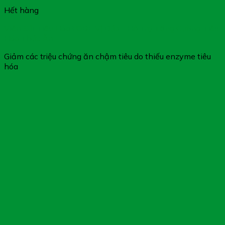
Hết hàng
Viên Sủi Tiêu Hóa FOBE Vị Dứa – Hỗ Trợ Tăng Cường Tiêu
Hóa Thức Ăn
Giảm các triệu chứng ăn chậm tiêu do thiếu enzyme tiêu
hóa