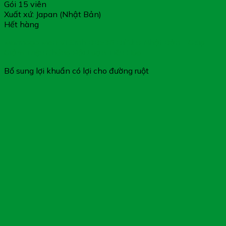
Gói 15 viên
Xuất xứ: Japan (Nhật Bản)
Hết hàng
Morinaga Men Vi Sinh BB536 Bifidus Nhật Bản – Giúp
Giảm Triệu Chứng Rối Loạn Tiêu Hóa
Bổ sung lợi khuẩn có lợi cho đường ruột