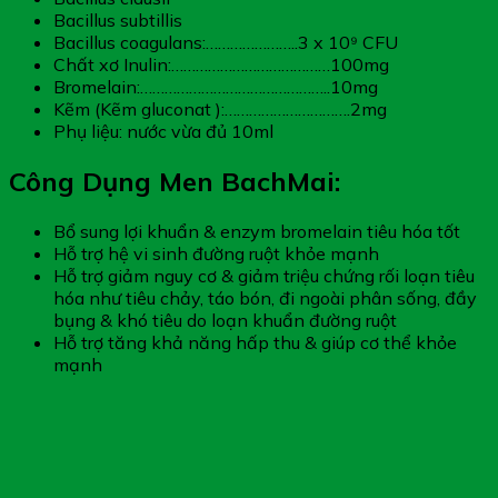
Bacillus subtillis
Bacillus coagulans:…………………..3 x 10⁹ CFU
Chất xơ Inulin:…………………………………100mg
Bromelain:………………………………………..10mg
Kẽm (Kẽm gluconat ):………………………….2mg
Phụ liệu: nước vừa đủ 10ml
Công Dụng Men BachMai:
Bổ sung lợi khuẩn & enzym bromelain tiêu hóa tốt
Hỗ trợ hệ vi sinh đường ruột khỏe mạnh
Hỗ trợ giảm nguy cơ & giảm triệu chứng rối loạn tiêu
hóa như tiêu chảy, táo bón, đi ngoài phân sống, đầy
bụng & khó tiêu do loạn khuẩn đường ruột
Hỗ trợ tăng khả năng hấp thu & giúp cơ thể khỏe
mạnh