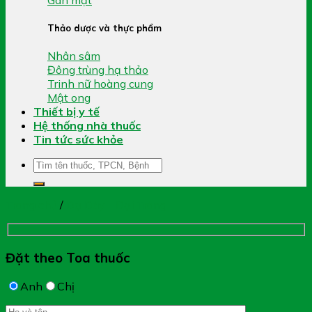
Thảo dược và thực phẩm
Nhân sâm
Đông trùng hạ thảo
Trinh nữ hoàng cung
Mật ong
Thiết bị y tế
Hệ thống nhà thuốc
Tin tức sức khỏe
Tìm
kiếm:
Trang chủ
/
Dạ Dày - Đại Tràng
Đặt theo Toa thuốc
Anh
Chị