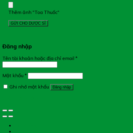
Thêm ảnh "Toa Thuốc"
Đăng nhập
Tên tài khoản hoặc địa chỉ email
*
Mật khẩu
*
Ghi nhớ mật khẩu
Đăng nhập
Quên mật khẩu?
Tìm đường
Chat Zalo