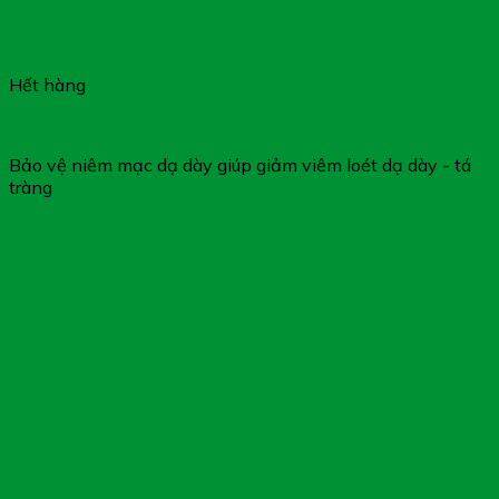
Hết hàng
Hỗn Dịch Dạ Dày DH Curcumin – Hỗ Trợ Giảm Acid Dịch Vị
Bảo vệ niêm mạc dạ dày giúp giảm viêm loét dạ dày - tá
tràng