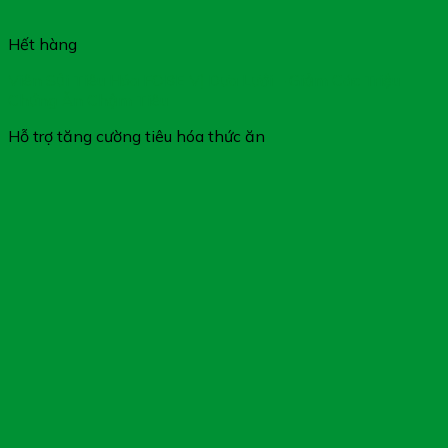
Hết hàng
Viên Sủi Tiêu Hóa FOBE Vị Dưa Lưới – Giảm Các Triệu
Chứng Ăn Chậm Tiêu
Hỗ trợ tăng cường tiêu hóa thức ăn