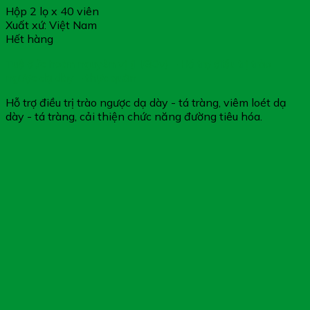
Hộp 2 lọ x 40 viên
Xuất xứ: Việt Nam
Hết hàng
Tuệ đức hoàn nguyên vị (H/80v) – Hỗ trợ điều trị trào
ngược dạ dày – thực quản
Hỗ trợ điều trị trào ngược dạ dày - tá tràng, viêm loét dạ
dày - tá tràng, cải thiện chức năng đường tiêu hóa.