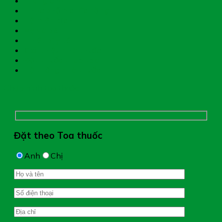
Trang chủ
Thực phẩm chức năng
Hệ miễn dịch
Mẹ và bé
Thiết bị y tế
Giới thiệu nhà thuốc
Đặt thuốc theo toa
Hệ thống nhà thuốc
Chụp hình toa thuốc
Đặt theo Toa thuốc
Anh
Chị