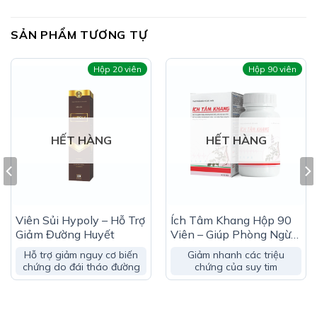
Dihydroquercetin (chiết xuất từ Larix gmelinii ):
…………..5mg
SẢN PHẨM TƯƠNG TỰ
Selen (dưới dạng sinh khối khô của nấm men):
……….30mcg
Hộp 20 viên
Hộp 90 viên
Phụ liệu: Chất độn (cellulose vi tinh thể), lactose,
dicalci hydro phosphat, tinh bột bắp, màng bao
Opadry AMB II white, chất ổn định (polyvinyl
pirrolidon), chất chống đông vón (magnesi stearat,
HẾT HÀNG
HẾT HÀNG
silicon dioxide), starch sodium glycolate vừa đủ
Viên Sủi Hypoly – Hỗ Trợ
Ích Tâm Khang Hộp 90
Giảm Đường Huyết
Viên – Giúp Phòng Ngừa
Suy Tim
Hỗ trợ giảm nguy cơ biến
Giảm nhanh các triệu
chứng do đái tháo đường
chứng của suy tim