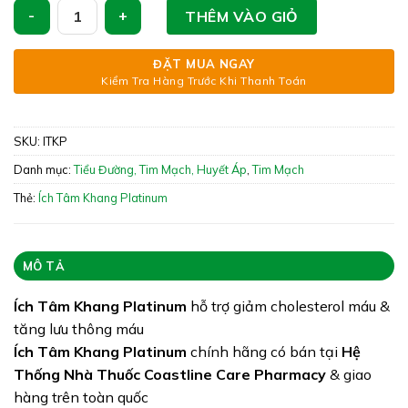
Ích Tâm Khang Platinum - Hỗ Trợ Hoạt Huyết số lượng
Xuất xứ: Việt Nam
THÊM VÀO GIỎ
Giấy phép: 8323/2021/ĐKSP – 3223/2021/XNQC-
ĐẶT MUA NGAY
ATTP
Kiểm Tra Hàng Trước Khi Thanh Toán
Quy cách: Hộp 60 viên
Tình trạng hàng: Còn Hàng
SKU:
ITKP
Danh mục:
Tiểu Đường, Tim Mạch, Huyết Áp
,
Tim Mạch
Thẻ:
Ích Tâm Khang Platinum
MÔ TẢ
Ích Tâm Khang Platinum
hỗ trợ giảm cholesterol máu &
tăng lưu thông máu
Ích Tâm Khang Platinum
chính hãng có bán tại
Hệ
Thống Nhà Thuốc Coastline Care Pharmacy
& giao
hàng trên toàn quốc