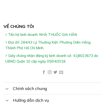
VỀ CHÚNG TÔI
Tên hộ kinh doanh: NHÀ THUỐC GIA HÂN
Địa chỉ: 284/43 Lý Thường Kiệt, Phường Diên Hồng,
Thành Phố Hồ Chí Minh
Giấy chứng nhận đăng ký kinh doanh số: 41J8023673 do
Công Dụng Ích Tâm Khang Platinum:
UBND Quận 10 cấp ngày 05/04/2016
Hỗ trợ hoạt huyết
Hỗ trợ giảm cholesterol máu & tăng lưu thông máu
Hỗ trợ cải thiện biểu hiện & giảm nguy cơ đau thắt
Chính sách chung
ngực do thiểu năng mạch vành
Hướng dẫn dịch vụ