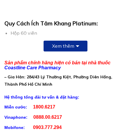
Quy Cách Ích Tâm Khang Platinum:
Hộp 60 viên
Thành Phần Ích Tâm Khang Platinum:
Xem thêm
Mỗi viên nén chứa:
Sản phẩm chính hãng hiện có bán tại nhà thuốc
Cao Đan sâm:…………………………………………………….100mg
Coastline Care Pharmacy
Cao Hoàng đằng:………………………………………………….50mg
– Gia Hân: 284/43 Lý Thường Kiệt, Phường Diên Hồng,
Thành Phố Hồ Chí Minh
Cao Natto (từ đậu tương lên men):
………………………….50mg
Hệ thống tổng đài tư vấn & đặt hàng:
L-Carnitine fumarate:……………………………………………..20mg
1800.6217
Miễn cước:
Magnesi (dưới dạng Magnesi lactat):…………………………
0888.00.6217
Vinaphone:
8mg
0903.777.294
Mobifone: