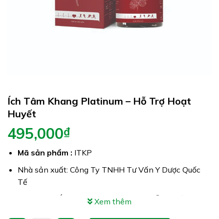
Ích Tâm Khang Platinum – Hỗ Trợ Hoạt
Huyết
495,000
₫
Mã sản phẩm :
ITKP
Nhà sản xuất: Công Ty TNHH Tư Vấn Y Dược Quốc
Tế
Công dụng: Ích Tâm Khang Platinum hỗ trợ giảm
Xem thêm
cholesterol máu & tăng lưu thông máu