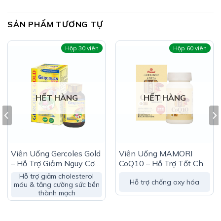
SẢN PHẨM TƯƠNG TỰ
Hộp 30 viên
Hộp 60 viên
HẾT HÀNG
HẾT HÀNG
Công Dụng Ích Tâm Khang:
Viên Uống Gercoles Gold
Viên Uống MAMORI
Giúp phòng ngừa suy tim
– Hỗ Trợ Giảm Nguy Cơ
CoQ10 – Hỗ Trợ Tốt Cho
Hỗ trợ điều trị suy tim
Xơ Vữa Động Mạch
Tim Mạch
Hỗ trợ giảm cholesterol
Hỗ trợ chống oxy hóa
máu & tăng cường sức bền
Làm giảm nhanh các triệu chứng của suy tim, suy tim
thành mạch
sung huyết như mệt mỏi, khó thởm ho, phù, xanh xao,
hồi hộp