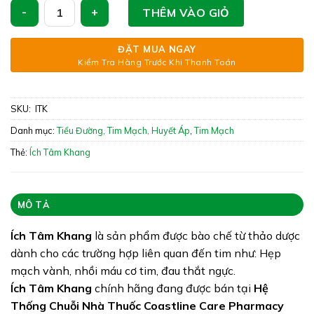
như mệt mỏi, ho, phù, khó thở, xanh xao, hồi hộp.
Ích Tâm Khang - Phòng & Hỗ Trợ Bệnh Suy Tim số lượng
THÊM VÀO GIỎ
Xuất xứ: Việt Nam
ĐẶT MUA NGAY
Giấy phép: 6769/2009/YT-CNTC
Kiểm Tra Hàng Trước Khi Thanh Toán
Quy cách: 3 vỉ x 10 viên
Tình trạng hàng: Còn Hàng
SKU:
ITK
Danh mục:
Tiểu Đường, Tim Mạch, Huyết Áp
,
Tim Mạch
Thẻ:
Ích Tâm Khang
MÔ TẢ
Ích Tâm Khang
là sản phẩm được bào chế từ thảo dược
dành cho các trường hợp liên quan đến tim như: Hẹp
mạch vành, nhồi máu cơ tim, đau thắt ngực.
Ích Tâm Khang
chính hãng đang được bán tại
Hệ
Thống Chuỗi Nhà Thuốc Coastline Care Pharmacy