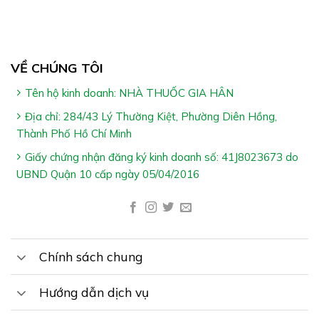
Làm chậm tiến trình suy tim, giúp cải thiện tuần hoàn
mạch vành nhằm giảm đau thắt ngực
Giúp tăng cường sức khỏe tim mạch nên cải thiện
VỀ CHÚNG TÔI
chất lượng cuộc sống và kéo dài tuổi thọ của bệnh
nhân suy tim
Tên hộ kinh doanh: NHÀ THUỐC GIA HÂN
Địa chỉ: 284/43 Lý Thường Kiệt, Phường Diên Hồng,
Thành Phố Hồ Chí Minh
Giấy chứng nhận đăng ký kinh doanh số: 41J8023673 do
UBND Quận 10 cấp ngày 05/04/2016
Cách Dùng Ích Tâm Khang:
Hỗ trợ điều trị suy tim: Ngày uống 2 lần, mỗi lần 2 viên
Chính sách chung
Phòng ngừa suy tim: Ngày uống 1 lần 2 viên
Hướng dẫn dịch vụ
Nên uống trước bữa ăn 30 phút hoặc sau khi ăn 1 giờ