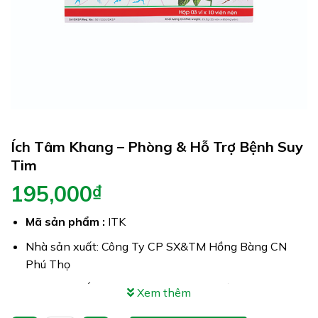
Ích Tâm Khang – Phòng & Hỗ Trợ Bệnh Suy
Tim
195,000
₫
Mã sản phẩm :
ITK
Nhà sản xuất: Công Ty CP SX&TM Hồng Bàng CN
Phú Thọ
Công dụng: Ích Tâm Khang giúp làm giảm nhanh
Xem thêm
chóng các triệu chứng của suy tim, suy tim sung huyết