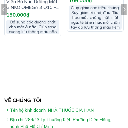
105,000
₫
Hỗ trợ hoạt huyết
Viên Bổ Não Dưỡng Mắt
GINKO OMEGA 3 Q10 –
Giúp giảm các triệu chứng:
Hỗ trợ tăng cường lưu thông máu não
Giúp Tăng Cường Lưu
Suy giảm trí nhớ, đau đầu,
150,000
₫
hoa mắt, chóng mặt, mất
Thông Máu Não
Hỗ trợ giảm triệu chứng do thiểu năng tuần hoàn não:
Bổ sung các dưỡng chất
ngủ, tề bì & nhức mỏi chân
cho mắt & não. Giúp tăng
tay do lưu thông máu kém
Nhức đầu, hoa mắt, chóng mặt, ù tai, mất ngủ & tê bì
cường lưu thông máu não
chân tay
Hỗ trợ cải thiện sau tai biến mạch máu não do tắc
mạch
VỀ CHÚNG TÔI
Ai Nên Dùng GINGCOLIN ABIPHA:
Tên hộ kinh doanh: NHÀ THUỐC GIA HÂN
Người bị thiểu năng tuần hoàn não & giảm lưu thông
Địa chỉ: 284/43 Lý Thường Kiệt, Phường Diên Hồng,
khí huyết
Thành Phố Hồ Chí Minh