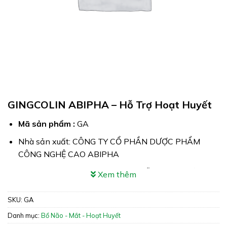
GINGCOLIN ABIPHA – Hỗ Trợ Hoạt Huyết
Mã sản phẩm :
GA
Nhà sản xuất: CÔNG TY CỔ PHẦN DƯỢC PHẨM
CÔNG NGHỆ CAO ABIPHA
Công dụng: GINGCOLIN ABIPHA hỗ trợ tăng cường
Xem thêm
lưu thông máu não
SKU:
GA
Xuất xứ: Việt Nam
Danh mục:
Bổ Não - Mắt - Hoạt Huyết
Giấy phép: 13704/2019/ĐKSP – 2849/2021/XNQC-