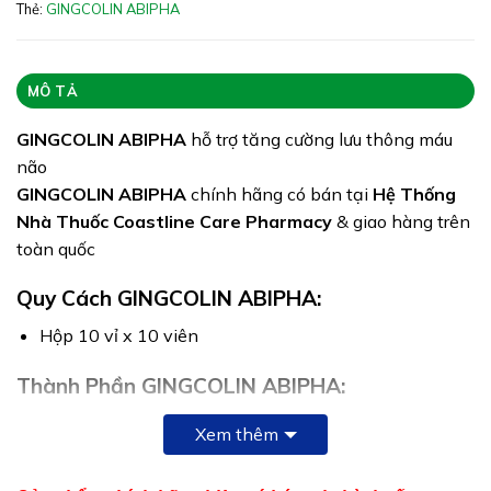
ATTP
Thẻ:
GINGCOLIN ABIPHA
Quy cách: Hộp 100 viên
Tình trạng hàng: Hết hàng
MÔ TẢ
GINGCOLIN ABIPHA
hỗ trợ tăng cường lưu thông máu
não
GINGCOLIN ABIPHA
chính hãng có bán tại
Hệ Thống
Nhà Thuốc Coastline Care Pharmacy
& giao hàng trên
toàn quốc
Quy Cách GINGCOLIN ABIPHA:
Hộp 10 vỉ x 10 viên
Thành Phần GINGCOLIN ABIPHA:
Cao khô Bạch quả (Ginkgo biloba extract):
Xem thêm
……………….150mg
Magnesi oxyd:…………………………………………………………40mg