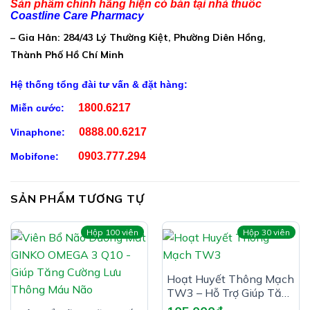
Sản phẩm chính hãng hiện có bán tại nhà thuốc
Coastline Care Pharmacy
Cao khô đinh lăng:…………………………………………………..20mg
– Gia Hân: 284/43 Lý Thường Kiệt, Phường Diên Hồng,
Citicolin sodium:………………………………………………………..2mg
Thành Phố Hồ Chí Minh
Vitamin B6 (Pyridoxin hydroclorid):………………………………
Hệ thống tổng đài tư vấn & đặt hàng:
2mg
1800.6217
Miễn cước:
Nattokinase:……………………………………………………………30FU
0888.00.6217
Vinaphone:
Phụ liệu: chất tạo vỏ nang (Gelatin), chất giữ ẩm
(Glycerin), chất độn (Sorbitol, dầu đậu nành), chất
0903.777.294
Mobifone:
bảo quản (Nipagin, Nipasol), chất tạo hương (Ethyl
vanillin), phẩm màu (Titan dioxyd, Patent Blue,
SẢN PHẨM TƯƠNG TỰ
Tartrazine Yellow, Quinoline yellow, Brown HT), chất
chống đông vón (Aerosil), chất nhũ hóa (Lecithin),
Hộp 100 viên
Hộp 30 viên
chất ổn định (Sáp ong, Dầu cọ) vừa đủ 1 viên nang
mềm
Hoạt Huyết Thông Mạch
Công Dụng GINGCOLIN ABIPHA:
TW3 – Hỗ Trợ Giúp Tăng
Cường Lưu Thông Máu