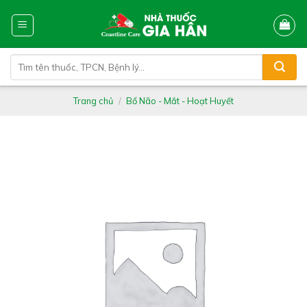
Skip
to
content
Tìm
kiếm:
Trang chủ
/
Bổ Não - Mắt - Hoạt Huyết