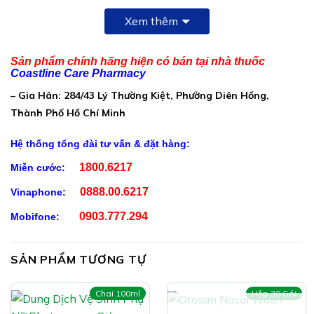
Hộp 1 chai 150ml: 145.000đ
Xem thêm
Hộp 3 chai tặng kèm 1 chai nước hoa vùng kín:
435.000đ
Sản phẩm chính hãng hiện có bán tại nhà thuốc
Coastline Care Pharmacy
Thành Phần Dung Dịch Vệ Sinh 7 Herbal:
– Gia Hân: 284/43 Lý Thường Kiệt, Phường Diên Hồng,
Water
Thành Phố Hồ Chí Minh
Sodium lauryl sulfate
Hệ thống tổng đài tư vấn & đặt hàng:
1800.6217
Miễn cước:
Cocamidopropyl betaine
0888.00.6217
Vinaphone:
Lactic Acid
0903.777.294
Mobifone:
Polyethylene glycol
SẢN PHẨM TƯƠNG TỰ
Disodium EDTA, anhydrous
Chai 100ml
Hộp 30 Gói
Sodium Chloride