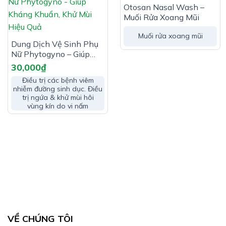
HẾT HÀNG
Otosan Nasal Wash –
Cocamide Dea
Muối Rửa Xoang Mũi
Potassium sorbate
Muối rửa xoang mũi
Dung Dịch Vệ Sinh Phụ
Nữ Phytogyno – Giúp
Chlorhexidine digluconate
Kháng Khuẩn, Khử Mùi
30,000
₫
Hiệu Quả
Điều trị các bệnh viêm
Tocopherol
nhiễm đường sinh dục. Điều
trị ngứa & khử mùi hôi
Aloe barbadensis leaf
vùng kín do vi nấm
Melaleuca alternifolia
Curcuma Longa Root
Hyaluronic acid
Fragrance
VỀ CHÚNG TÔI