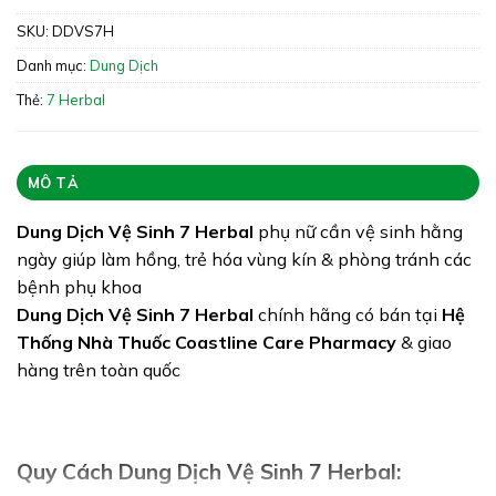
phòng tránh các bệnh phụ khoa
SKU:
DDVS7H
Xuất xứ: Việt Nam
Danh mục:
Dung Dịch
Giấy phép: NA
Thẻ:
7 Herbal
Quy cách: Hộp 150ml
Tình trạng hàng: Hết hàng
MÔ TẢ
Dung Dịch Vệ Sinh 7 Herbal
phụ nữ cần vệ sinh hằng
ngày giúp làm hồng, trẻ hóa vùng kín & phòng tránh các
bệnh phụ khoa
Dung Dịch Vệ Sinh 7 Herbal
chính hãng có bán tại
Hệ
Thống Nhà Thuốc Coastline Care Pharmacy
& giao
hàng trên toàn quốc
Quy Cách Dung Dịch Vệ Sinh 7 Herbal: