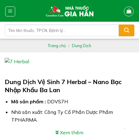
Skip
to
content
Tìm
kiếm:
Trang chủ
/
Dung Dịch
Dung Dịch Vệ Sinh 7 Herbal – Nano Bạc
Nhập Khẩu Ba Lan
Mã sản phẩm :
DDVS7H
Nhà sản xuất: Công Ty Cổ Phần Dược Phẩm
TPHARMA
Công dụng: Dung Dịch Vệ Sinh 7 Herbal phụ nữ cần
Xem thêm
vệ sinh hằng ngày giúp làm hồng, trẻ hóa vùng kín &