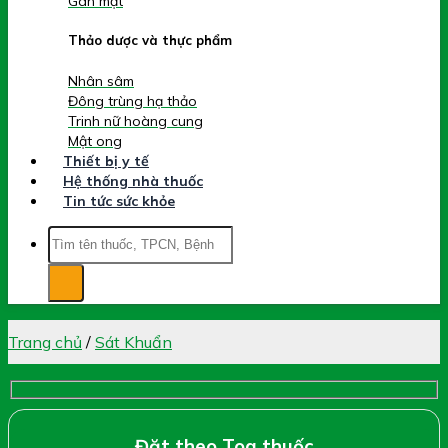
Gan mật
Thảo dược và thực phẩm
Nhân sâm
Đông trùng hạ thảo
Trinh nữ hoàng cung
Mật ong
Thiết bị y tế
Hệ thống nhà thuốc
Tin tức sức khỏe
Tìm
kiếm:
Trang chủ
/
Sát Khuẩn
Đặt theo Toa thuốc