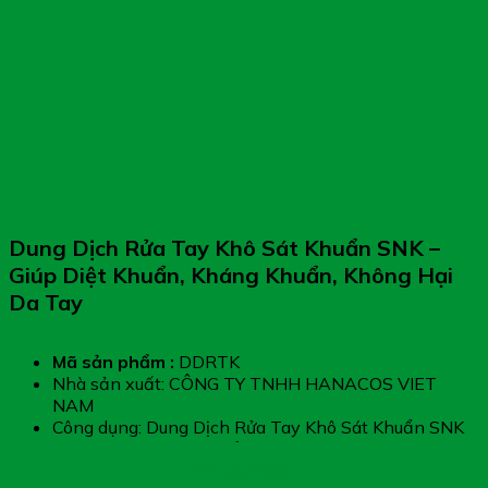
Dung Dịch Rửa Tay Khô Sát Khuẩn SNK –
Giúp Diệt Khuẩn, Kháng Khuẩn, Không Hại
Da Tay
Mã sản phẩm :
DDRTK
Nhà sản xuất: CÔNG TY TNHH HANACOS VIET
NAM
Công dụng: Dung Dịch Rửa Tay Khô Sát Khuẩn SNK
giúp làm sạch, sát khuẩn nhanh chóng mà không
cần nước, tiện dụng mọi lúc mọi nơi
Xem thêm