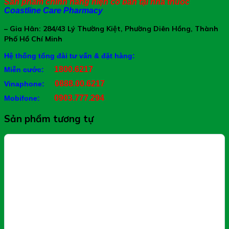
Sản phẩm chính hãng hiện có bán tại nhà thuốc
Thành Phần Dung Dịch Rửa Tay Khô
Coastline Care Pharmacy
Sát Khuẩn SNK:
– Gia Hân: 284/43 Lý Thường Kiệt, Phường Diên Hồng, Thành
Phố Hồ Chí Minh
Alcohol
Aqua
Hệ thống tổng đài tư vấn & đặt hàng:
Propylene Glycol
1800.6217
Miễn cước:
Chamomilla Recutita Flower Extract (Chiết xuất Cúc
0888.00.6217
Vinaphone:
la mã)
Gentiana Lutea Root Extract (Chiết xuất rễ cây Long
0903.777.294
Mobifone:
đởm)
Artemisia Absinthium Extract (Chiết xuất Ngải cứu)
Sản phẩm tương tự
Portulaca Oleracea Extract (Chiết xuất Rau sam)
Acer Saccharum Extract (Chiết xuất Phong đường)
Butylene Glycol
Melaleuca Alternifolia Leaf Oil (Tinh dầu Tràm trà)
Phenoxyethanol
Công Dụng Dung Dịch Rửa Tay Khô
Sát Khuẩn SNK:
Giúp làm sạch tay, sát khuẩn nhanh chóng mà