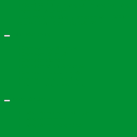
Địa chỉ: 284/43 Lý Thường Kiệt, Phường Diên Hồng,
Thành Phố Hồ Chí Minh
Giấy chứng nhận đăng ký kinh doanh số: 41J8023673
do UBND Quận 10 cấp ngày 05/04/2016
Chính sách chung
Chính sách, quy định chung
Chính sách vận chuyển
Chính sách bảo hành
Chính sách đổi trả và hoàn tiền
Chính sách cho doanh nghiệp
Chính sách hàng chính hãng
Bảo mật thông tin khách hàng
Hướng dẫn dịch vụ
Hướng dẫn mua hàng trực tuyến
Hướng dẫn thanh toán
Hướng dẫn mua hàng trả góp
In hóa đơn điện tử