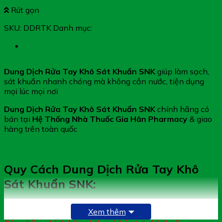
Xuất xứ: Việt Nam
Rút gọn
Giấy phép: 000331/20/CBMP-HCM
Quy cách: Chai 600ml
SKU:
DDRTK
Danh mục:
Sát Khuẩn
Mô tả
Dung Dịch Rửa Tay Khô Sát Khuẩn SNK
giúp làm sạch,
sát khuẩn nhanh chóng mà không cần nước, tiện dụng
mọi lúc mọi nơi
Dung Dịch Rửa Tay Khô Sát Khuẩn SNK
chính hãng có
bán tại
Hệ Thống Nhà Thuốc Gia Hân Pharmacy
& giao
hàng trên toàn quốc
Quy Cách Dung Dịch Rửa Tay Khô
Sát Khuẩn SNK:
Chai 600ml
Xem thêm