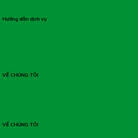
Bảo mật thông tin khách hàng
Hướng dẫn dịch vụ
Hướng dẫn mua hàng trực tuyến
Hướng dẫn thanh toán
Hướng dẫn mua hàng trả góp
In hóa đơn điện tử
Gửi yêu cầu bảo hành
Góp ý, Khiếu Nại
VỀ CHÚNG TÔI
Tên hộ kinh doanh: NHÀ THUỐC GIA HÂN
Địa chỉ: 284/43 Lý Thường Kiệt, Phường Diên Hồng,
Thành Phố Hồ Chí Minh
Giấy chứng nhận đăng ký kinh doanh số: 41J8023673
do UBND Quận 10 cấp ngày 05/04/2016
VỀ CHÚNG TÔI
Tên hộ kinh doanh: NHÀ THUỐC GIA HÂN