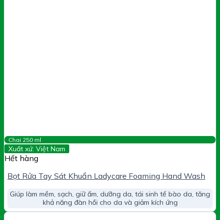
Chai 250 ml
Xuất xứ: Việt Nam
Hết hàng
Bọt Rửa Tay Sát Khuẩn Ladycare Foaming Hand Wash
Giúp làm mềm, sạch, giữ ấm, dưỡng da, tái sinh tế bào da, tăng
khả năng đàn hồi cho da và giảm kích ứng