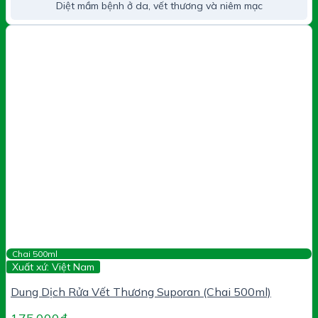
Diệt mầm bệnh ở da, vết thương và niêm mạc
Chai 500ml
Xuất xứ: Việt Nam
Dung Dịch Rửa Vết Thương Suporan (Chai 500ml)