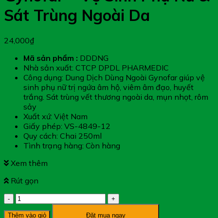
Sát Trùng Ngoài Da
24,000
₫
Mã sản phẩm :
DDDNG
Nhà sản xuất: CTCP DPDL PHARMEDIC
Công dụng: Dung Dịch Dùng Ngoài Gynofar giúp vệ
sinh phụ nữ trị ngứa âm hộ, viêm âm đạo, huyết
trắng. Sát trùng vết thương ngoài da, mụn nhọt, rôm
sảy
Xuất xứ: Việt Nam
Giấy phép: VS-4849-12
Quy cách: Chai 250ml
Tình trạng hàng: Còn hàng
Xem thêm
Rút gọn
Dung
Dịch
Thêm vào giỏ
Đặt mua ngay
Dùng