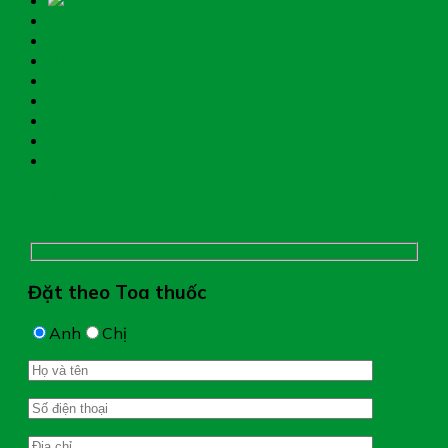
Trang chủ
Thực phẩm chức năng
Hệ miễn dịch
Mẹ và bé
Thiết bị y tế
Giới thiệu nhà thuốc
Đặt thuốc theo toa
Hệ thống nhà thuốc
Chụp hình toa thuốc
Đặt theo Toa thuốc
Anh
Chị