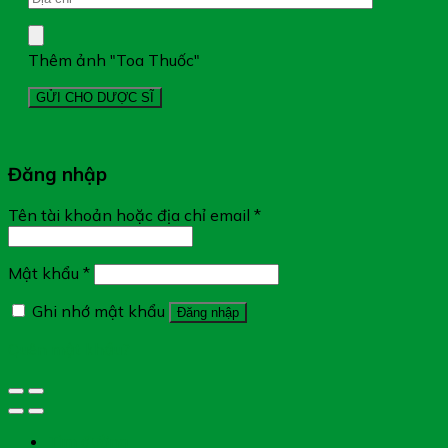
Thêm ảnh "Toa Thuốc"
Đăng nhập
Tên tài khoản hoặc địa chỉ email
*
Mật khẩu
*
Ghi nhớ mật khẩu
Đăng nhập
Quên mật khẩu?
Tìm đường