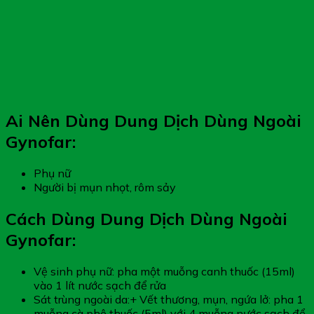
Ai Nên Dùng Dung Dịch Dùng Ngoài
Gynofar:
Phụ nữ
Người bị mụn nhọt, rôm sảy
Cách Dùng Dung Dịch Dùng Ngoài
Gynofar:
Vệ sinh phụ nữ: pha một muỗng canh thuốc (15ml)
vào 1 lít nước sạch để rửa
Sát trùng ngoài da:+ Vết thương, mụn, ngứa lở: pha 1
muỗng cà phê thuốc (5ml) với 4 muỗng nước sạch để