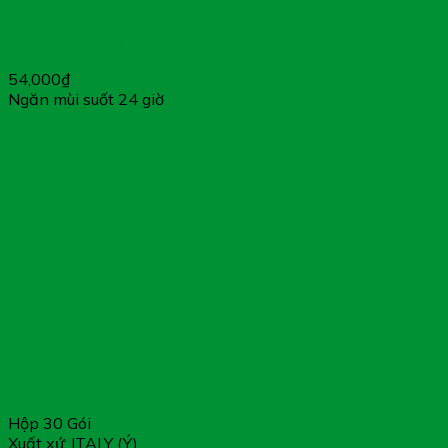
Dung Dịch Vệ Sinh Lactacyd Odor Fresh 150ml – Ngăn
Mùi Suốt 24 Giờ
54,000
₫
Ngăn mùi suốt 24 giờ
Hộp 30 Gói
Xuất xứ: ITALY (Ý)