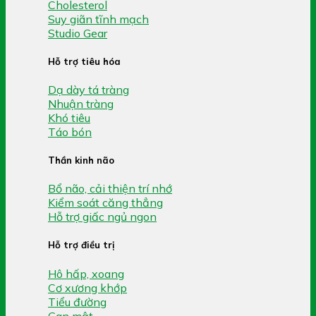
Cholesterol
Suy giãn tĩnh mạch
Studio Gear
Hỗ trợ tiêu hóa
Dạ dày tá tràng
Nhuận tràng
Khó tiêu
Táo bón
Thần kinh não
Bổ não, cải thiện trí nhớ
Kiểm soát căng thẳng
Hỗ trợ giấc ngủ ngon
Hỗ trợ điều trị
Hô hấp, xoang
Cơ xương khớp
Tiểu đường
Gan mật