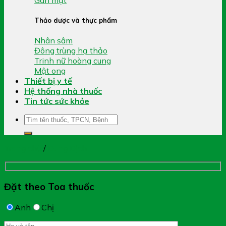
Thảo dược và thực phẩm
Nhân sâm
Đông trùng hạ thảo
Trinh nữ hoàng cung
Mật ong
Thiết bị y tế
Hệ thống nhà thuốc
Tin tức sức khỏe
Tìm
kiếm:
Trang chủ
/
Dung Dịch
Đặt theo Toa thuốc
Anh
Chị