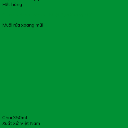
Hết hàng
Otosan Nasal Wash – Muối Rửa Xoang Mũi
Muối rửa xoang mũi
Chai 350ml
Xuất xứ: Việt Nam