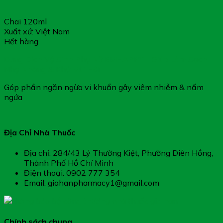
Chai 120ml
Xuất xứ: Việt Nam
Hết hàng
Dung Dịch Vệ Sinh Phụ Nữ EMHAPPY – Giúp Làm Sạch
Nhẹ Nhàng & Khử Mùi Hôi
Góp phần ngăn ngừa vi khuẩn gây viêm nhiễm & nấm
ngứa
Địa Chỉ Nhà Thuốc
Địa chỉ: 284/43 Lý Thường Kiệt, Phường Diên Hồng,
Thành Phố Hồ Chí Minh
Điện thoại: 0902 777 354
Email: giahanpharmacy1@gmail.com
Chính sách chung