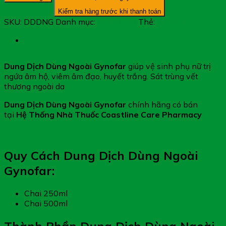
Ngoài
Kiểm tra hàng trước khi thanh toán
Gynofar
SKU:
DDDNG
Danh mục:
Dung Dịch
Thẻ:
Gynofar
-
Vệ
Mô tả
Sinh
Phụ
Dung Dịch Dùng Ngoài Gynofar
giúp vệ sinh phụ nữ trị
Nữ
ngứa âm hộ, viêm âm đạo, huyết trắng. Sát trùng vết
&
thương ngoài da
Sát
Trùng
Dung Dịch Dùng Ngoài Gynofar
chính hãng có bán
Ngoài
tại
Hệ Thống Nhà Thuốc Coastline Care Pharmacy
Da
số
lượng
Quy Cách Dung Dịch Dùng Ngoài
Gynofar:
Chai 250ml
Chai 500ml