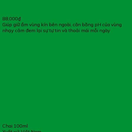
Dung Dịch Vệ Sinh Lactacyd FH – Duy Trì pH Tự Nhiên,
Bảo Vệ Vùng Nhạy Cảm
88,000
₫
Giúp giữ ẩm vùng kín bên ngoài, cân bằng pH của vùng
nhạy cảm đem lại sự tự tin và thoải mái mỗi ngày
Chai 100ml
Xuất xứ: Việt Nam