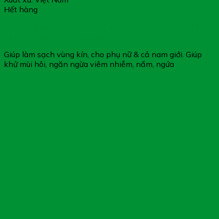
Hết hàng
Gel Vệ Sinh Phụ Nữ Ginex Nano – Chứa Tinh Chất Nghệ
Giúp Ngăn Ngừa Viêm Nhiễm
Giúp làm sạch vùng kín, cho phụ nữ & cả nam giới. Giúp
khử mùi hôi, ngăn ngừa viêm nhiễm, nấm, ngứa