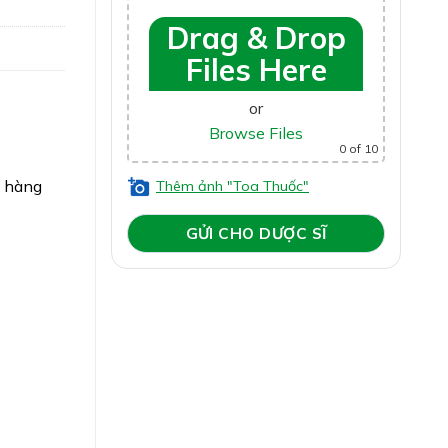
QC-ATTP
Drag & Drop
Files Here
or
Browse Files
0
of 10
o hàng
Thêm ảnh "Toa Thuốc"
:…150mg