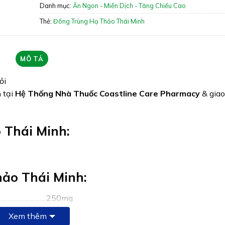
Danh mục:
Ăn Ngon - Miễn Dịch - Tăng Chiều Cao
Giấy phép: 10016/2021/ĐKSP – 88/2022/XN
Thẻ:
Đông Trùng Hạ Thảo Thái Minh
Quy cách: Hộp 30 viên
Tình trạng hàng: Hết hàng
MÔ TẢ
ỏi
 tại
Hệ Thống Nhà Thuốc Coastline Care Pharmacy
& gia
 Thái Minh:
ảo Thái Minh:
:…………………………..250mg
iết xuất Đảng sâm Việt Nam (Codonopsis javanica extract))
Xem thêm