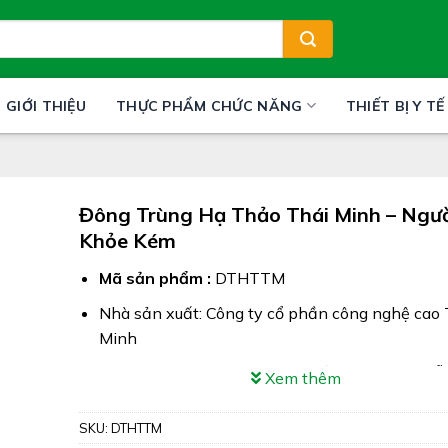
GIỚI THIỆU
THỰC PHẨM CHỨC NĂNG
THIẾT BỊ Y TẾ
Đông Trùng Hạ Thảo Thái Minh – Ngườ
Khỏe Kém
Mã sản phẩm :
DTHTTM
Nhà sản xuất: Công ty cổ phần công nghệ cao 
Minh
Công dụng: Đông Trùng Hạ Thảo Thái Minh hỗ 
Xem thêm
mệt mỏi
SKU:
DTHTTM
Xuất xứ: Việt Nam