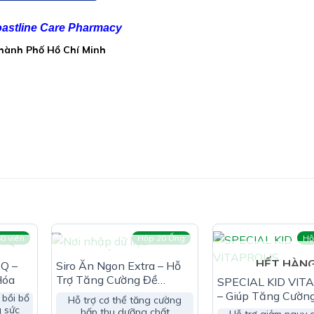
bonat, aerosil, vỏ nang gelatin vừa đủ 1 viên 550mg
astline Care Pharmacy
Thành Phố Hồ Chí Minh
o Thái Minh:
0 viên
Hộp 20 Ống
Hộ
HẾT HÀNG
HẾT HÀN
Q –
Siro Ăn Ngon Extra – Hỗ
ảo Thái Minh:
Hóa
Trợ Tăng Cường Đề
SPECIAL KID VIT
Kháng
– Giúp Tăng Cườn
 bồi bổ
c cơ thể
Hỗ trợ cơ thể tăng cường
Đề Kháng Cho Cơ
g sức
hấp thu dưỡng chất