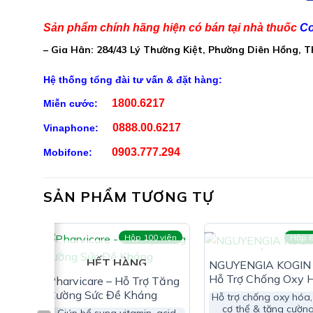
Phụ liệu: Tinh bột, talc, magie stearate, calci car
Sản phẩm chính hãng hiện có bán tại nhà thuốc
Co
– Gia Hân: 284/43 Lý Thường Kiệt, Phường Diên Hồng, 
Công Dụng Đông Trùng Hạ Thả
Hệ thống tổng đài tư vấn & đặt hàng:
1800.6217
Miễn cước:
Hỗ trợ tăng cường sức khỏe
0888.00.6217
Vinaphone:
Hỗ trợ giảm mệt mỏi
0903.777.294
Mobifone:
SẢN PHẨM TƯƠNG TỰ
viên
Hộp 100 viên
Hộp 6
HẾT HÀNG
HẾT HÀNG
NGUYENGIA KOGIN 
Ai Nên Dùng Đông Trùng Hạ Th
Hỗ Trợ Chống Oxy 
Pharvicare – Hỗ Trợ Tăng
Cường Sức Đề Kháng
Hỗ trợ chống oxy hóa,
Người sức khỏe kém, gầy yếu, mệt mỏi & suy nhượ
cơ thể & tăng cườn