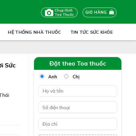
Chụp Hình
GIỎ HÀNG
Toa Thuốc
HỆ THỐNG NHÀ THUỐC
TIN TỨC SỨC KHỎE
Đặt theo Toa thuốc
i Sức
Anh
Chị
Thái
trợ giảm