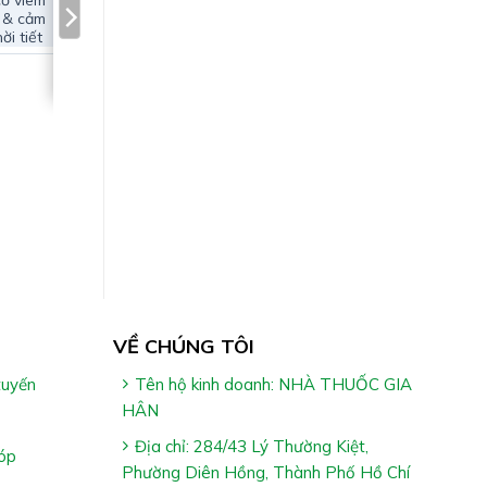
cơ viêm
 & cảm
ời tiết
VỀ CHÚNG TÔI
tuyến
Tên hộ kinh doanh: NHÀ THUỐC GIA
HÂN
Địa chỉ: 284/43 Lý Thường Kiệt,
óp
Phường Diên Hồng, Thành Phố Hồ Chí