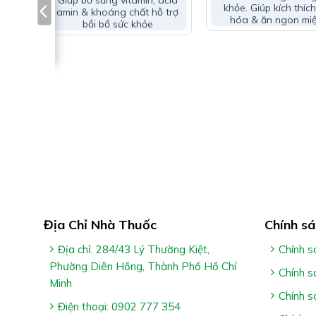
Giúp bổ sung vitamin, acid
khỏe. Giúp kích thích
amin & khoáng chất hỗ trợ
Cách Dùng Đông Trùng Hạ Thả
hóa & ăn ngon mi
bồi bổ sức khỏe
Uống 1 – 2 viên x 2 lần/ngày
Nên uống trước ăn 30 phút hoặc sau ăn 1 giờ, uốn
*Lưu ý:
 Giúp
lực,
 mệt
– Sản phẩm không phải là thuốc và không có chức 
– Tác dụng của sản phẩm tùy thuộc vào sự hấp thu 
Địa Chỉ Nhà Thuốc
Chính sá
Địa chỉ: 284/43 Lý Thường Kiệt,
Chính s
Phường Diên Hồng, Thành Phố Hồ Chí
Chính s
Minh
Chính s
Điện thoại: 0902 777 354