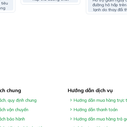
Hỗ trợ giảm nguy 
 tiêu
đường hô hấp trên
o Thái Minh:
ệng
lạnh do thay đổi th
g vào buổi sáng & buổi trưa
năng thay thế thuốc chữa bệnh
của từng người
ch chung
Hướng dẫn dịch vụ
ách, quy định chung
Hướng dẫn mua hàng trực 
ách vận chuyển
Hướng dẫn thanh toán
ách bảo hành
Hướng dẫn mua hàng trả g