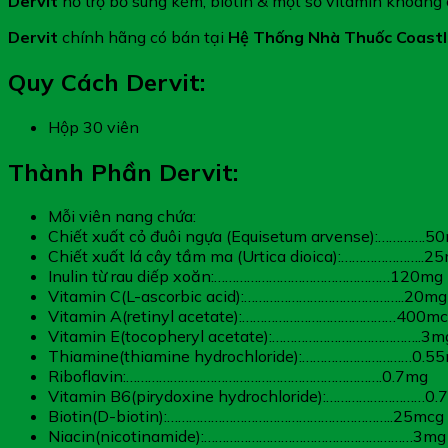
Dervit
hỗ trợ bổ sung kẽm, biotin & một số vitamin khoáng
Dervit
chính hãng có bán tại
Hệ Thống Nhà Thuốc Coastl
Quy Cách Dervit:
Hộp 30 viên
Thành Phần Dervit:
Mỗi viên nang chứa:
Chiết xuất cỏ đuôi ngựa (Equisetum arvense):………….5
Chiết xuất lá cây tầm ma (Urtica dioica):…………………..2
Inulin từ rau diếp xoăn:…………………………………………120mg
Vitamin C(L-ascorbic acid):……………………………………..20mg
Vitamin A(retinyl acetate):……………………………………400m
Vitamin E(tocopheryl acetate):…………………………………..3m
Thiamine(thiamine hydrochloride):…………………………0.5
Riboflavin:…………………………………………………………….0.7mg
Vitamin B6(pirydoxine hydrochloride):………………………0.
Biotin(D-biotin):……………………………………………………..25mcg
Niacin(nicotinamide):…………………………………………………3mg