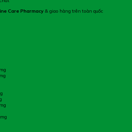
 chất
ine Care Pharmacy
& giao hàng trên toàn quốc
0mg
5mg
cg
g
5mg
7mg