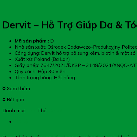
Dervit – Hỗ Trợ Giúp Da & T
Mã sản phẩm :
D
Nhà sản xuất: Ośrodek Badawczo-Produkcyjny Politec
Công dụng: Dervit hỗ trợ bổ sung kẽm, biotin & một s
Xuất xứ: Poland (Ba Lan)
Giấy phép: 7647/2021/ĐKSP – 3148/2021/XNQC-A
Quy cách: Hộp 30 viên
Tình trạng hàng: Hết hàng
Xem thêm
Rút gọn
Danh mục:
Tóc
Thẻ:
Dervit
Mô tả