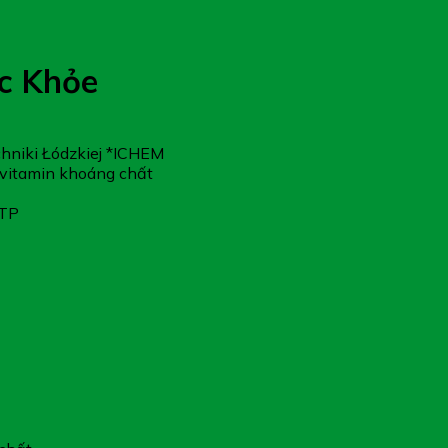
óc Khỏe
hniki Łódzkiej *ICHEM
ố vitamin khoáng chất
TTP