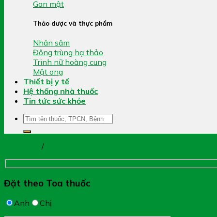
Gan mật
Thảo dược và thực phẩm
Nhân sâm
Đông trùng hạ thảo
Trinh nữ hoàng cung
Mật ong
Thiết bị y tế
Hệ thống nhà thuốc
Tin tức sức khỏe
Tìm
kiếm:
Trang chủ
/
Tóc
Đặt theo Toa thuốc
Anh
Chị