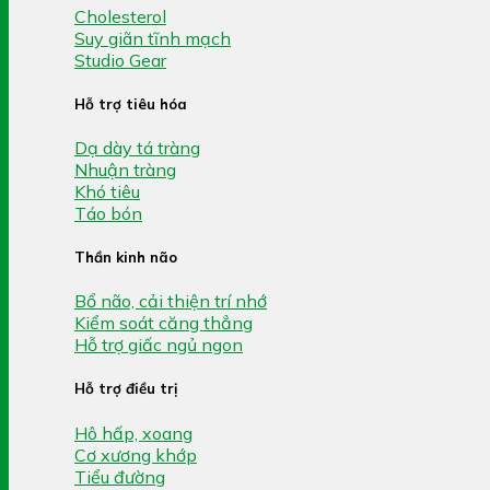
Cholesterol
Suy giãn tĩnh mạch
Studio Gear
Hỗ trợ tiêu hóa
Dạ dày tá tràng
Nhuận tràng
Khó tiêu
Táo bón
Thần kinh não
Bổ não, cải thiện trí nhớ
Kiểm soát căng thẳng
Hỗ trợ giấc ngủ ngon
Hỗ trợ điều trị
Hô hấp, xoang
Cơ xương khớp
Tiểu đường