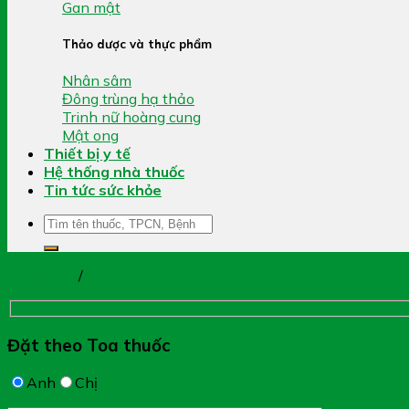
Gan mật
Thảo dược và thực phẩm
Nhân sâm
Đông trùng hạ thảo
Trinh nữ hoàng cung
Mật ong
Thiết bị y tế
Hệ thống nhà thuốc
Tin tức sức khỏe
Tìm
kiếm:
Trang chủ
/
Tóc
Đặt theo Toa thuốc
Anh
Chị