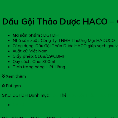
Dầu Gội Thảo Dược HACO – 
Mã sản phẩm :
DGTDH
Nhà sản xuất: Công Ty TNHH Thương Mại HADUCO
Công dụng: Dầu Gội Thảo Dược HACO giúp sạch gàu và 
Xuất xứ: Việt Nam
Giấy phép: 5168/19/CBMP
Quy cách: Chai 300ml
Tình trạng hàng: Hết Hàng
Xem thêm
Rút gọn
SKU:
DGTDH
Danh mục:
Tóc
Thẻ:
Dầu Gội Thảo Dược HAC
Mô tả