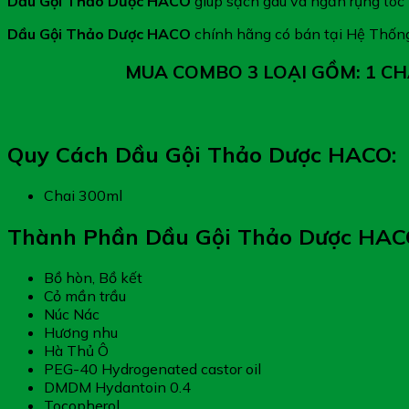
Dầu Gội Thảo Dược HACO
giúp sạch gàu và ngăn rụng tóc 
Dầu Gội Thảo Dược HACO
chính hãng có bán tại Hệ Thốn
MUA COMBO 3 LOẠI GỒM: 1 CHA
Quy Cách Dầu Gội Thảo Dược HACO:
Chai 300ml
Thành Phần Dầu Gội Thảo Dược HAC
Bồ hòn, Bồ kết
Cỏ mần trầu
Núc Nác
Hương nhu
Hà Thủ Ô
PEG-40 Hydrogenated castor oil
DMDM Hydantoin 0.4
Tocopherol