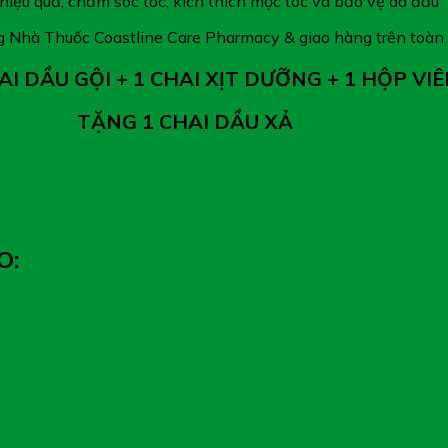
hiệu quả, chăm sóc tóc, kích thích mọc tóc và bảo vệ da đầu
g Nhà Thuốc Coastline Care Pharmacy & giao hàng trên toàn
I DẦU GỘI + 1 CHAI XỊT DƯỠNG + 1 HỘP VIÊ
TẶNG 1 CHAI DẦU XẢ
O: