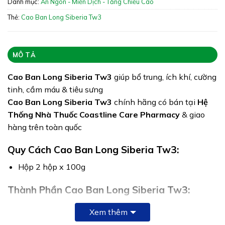
Danh mục:
Ăn Ngon - Miễn Dịch - Tăng Chiều Cao
Giấy phép: 23161/2015/ATTP-XNCB
Thẻ:
Cao Ban Long Siberia Tw3
Quy cách: Hộp 100g
Tình trạng hàng: Hết hàng
MÔ TẢ
Cao Ban Long Siberia Tw3
giúp bổ trung, ích khí, cường
tinh, cầm máu & tiêu sưng
Cao Ban Long Siberia Tw3
chính hãng có bán tại
Hệ
Thống Nhà Thuốc Coastline Care Pharmacy
& giao
hàng trên toàn quốc
Quy Cách Cao Ban Long Siberia Tw3:
Hộp 2 hộp x 100g
Thành Phần Cao Ban Long Siberia Tw3:
100% từ sừng hươu siberia
Xem thêm
Phụ liệu