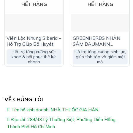
HẾT HÀNG
HẾT HÀNG
Công Dụng Cao Ban Long Siberia Tw3:
Hỗ trợ giúp hỗ trợ tăng cường sức khỏe cơ thể & hạn
chế tình trạng mệt mỏi suy nhược
Viên Lộc Nhung Siberia –
GREENHERBS NHÂN
Hỗ Trợ Giúp Bổ Huyết
SÂM BAUMANN
Giúp bổ trung, ích khí, cường tinh, cầm máu & tiêu
WISCONSIN – Hỗ Trợ
Hỗ trợ tăng cường sức
Hỗ trợ tăng cường sinh lực,
sưng
Giúp Tỉnh Táo
khoẻ & hồi phục thể lực
giúp tỉnh táo và giảm mệt
nhanh
mỏi
Hỗ trợ làm mạnh gân cốt & bổ khí huyết
Giúp ích tinh tủy & bồi bổ sức khỏe sau khi ốm
Hạn chế tình trạng còi xương & suy dinh dưỡng cho
trẻ nhỏ
VỀ CHÚNG TÔI
Hỗ trợ giúp ăn ngon, ngủ tốt & hạn chế stress căng
Tên hộ kinh doanh: NHÀ THUỐC GIA HÂN
thẳng
Địa chỉ: 284/43 Lý Thường Kiệt, Phường Diên Hồng,
Thành Phố Hồ Chí Minh