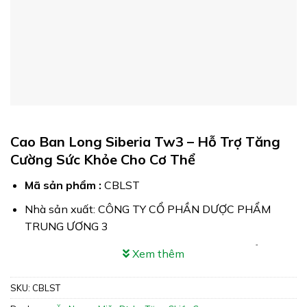
Cao Ban Long Siberia Tw3 – Hỗ Trợ Tăng
Cường Sức Khỏe Cho Cơ Thể
Mã sản phẩm :
CBLST
Nhà sản xuất: CÔNG TY CỔ PHẦN DƯỢC PHẨM
TRUNG ƯƠNG 3
Công dụng: Cao Ban Long Siberia Tw3 giúp bổ trung,
Xem thêm
ích khí, cường tinh, cầm máu & tiêu sưng
SKU:
CBLST
Xuất xứ: Việt Nam