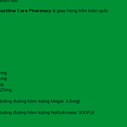
 hoàn não
astline Care Pharmacy
& giao hàng trên toàn quốc
0mg
0mg
mg
…120mg
ng đương hàm lượng Magie: 3,6mg)
ng đương hàm lượng Nattokinase: 300FU)