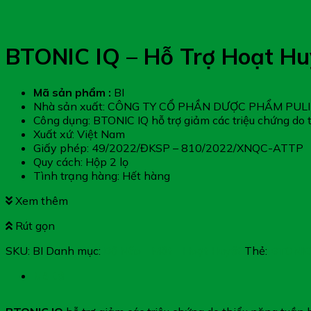
BTONIC IQ – Hỗ Trợ Hoạt Hu
Mã sản phẩm :
BI
Nhà sản xuất: CÔNG TY CỔ PHẦN DƯỢC PHẨM PUL
Công dụng: BTONIC IQ hỗ trợ giảm các triệu chứng do
Xuất xứ: Việt Nam
Giấy phép: 49/2022/ĐKSP – 810/2022/XNQC-ATTP
Quy cách: Hộp 2 lọ
Tình trạng hàng: Hết hàng
Xem thêm
Rút gọn
SKU:
BI
Danh mục:
Bổ Não - Mắt - Hoạt Huyết
Thẻ:
BTONIC
Mô tả