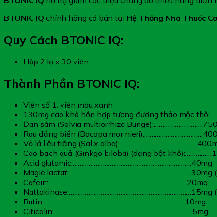
BTONIC IQ
hỗ trợ giảm các triệu chứng do thiểu năng tuần
BTONIC IQ
chính hãng có bán tại
Hệ Thống Nhà Thuốc Co
Quy Cách BTONIC IQ:
Hộp 2 lọ x 30 viên
Thành Phần BTONIC IQ:
Viên số 1: viên màu xanh
130mg cao khô hỗn hợp tương đương thảo mộc thô:
Đan sâm (Salvia multiorrhiza Bunge):……………………….75
Rau đắng biển (Bacopa monnieri):……………………………40
Vỏ lá liễu trắng (Salix alba):……………………………………..400
Cao bạch quả (Ginkgo biloba) (dạng bột khô):…………
Acid glutamic:………………………………………………………….40mg
Magie lactat:……………………………………………………………30mg (tươ
Cafein:……………………………………………………………………20mg
Nattokinase:……………………………………………………………15mg (tươ
Rutin:……………………………………………………………………..10mg
Citicolin:……………………………………………………………………5mg