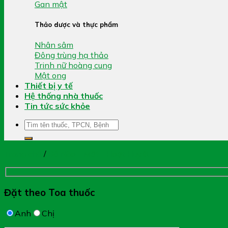
Gan mật
Thảo dược và thực phẩm
Nhân sâm
Đông trùng hạ thảo
Trinh nữ hoàng cung
Mật ong
Thiết bị y tế
Hệ thống nhà thuốc
Tin tức sức khỏe
Tìm
kiếm:
Trang chủ
/
Bổ Não - Mắt - Hoạt Huyết
Đặt theo Toa thuốc
Anh
Chị