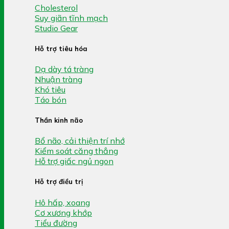
Cholesterol
Suy giãn tĩnh mạch
Studio Gear
Hỗ trợ tiêu hóa
Dạ dày tá tràng
Nhuận tràng
Khó tiêu
Táo bón
Thần kinh não
Bổ não, cải thiện trí nhớ
Kiểm soát căng thẳng
Hỗ trợ giấc ngủ ngon
Hỗ trợ điều trị
Hô hấp, xoang
Cơ xương khớp
Tiểu đường