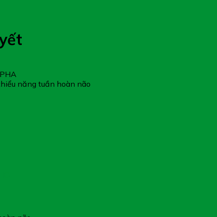
yết
IPHA
 thiểu năng tuần hoàn não
 IQ