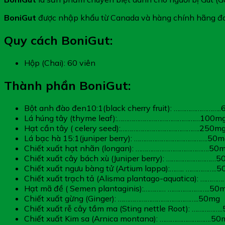
viên)
số
BoniGut
được nhập khẩu từ Canada và hàng chính hãng đa
lượng
Quy cách BoniGut:
Hộp (Chai): 60 viên
Thành phần BoniGut:
Bột anh đào đen10:1(black cherry fruit): …………………….
Lá húng tây (thyme leaf):………………………………………100m
Hạt cần tây ( celery seed):…………………………………….250m
Lá bạc hà 15:1(juniper berry): ………………………………….50m
Chiết xuất hạt nhãn (longan): ………………………………….50
Chiết xuất cây bách xù (Juniper berry): ………………………
Chiết xuất ngưu bàng tử (Artium lappa):…….. ……………..
Chiết xuất trạch tả (Alisma plantago-aquatica): ……
Hạt mã đề ( Semen plantaginis):………… …………………..50
Chiết xuất gừng (Ginger): ……………………………………..50mg
Chiết xuất rễ cây tầm ma (Sting nettle Root): …………….
Chiết xuất Kim sa (Arnica montana): ……………………….50