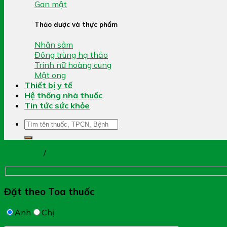
Gan mật
Thảo dược và thực phẩm
Nhân sâm
Đông trùng hạ thảo
Trinh nữ hoàng cung
Mật ong
Thiết bị y tế
Hệ thống nhà thuốc
Tin tức sức khỏe
Tìm
kiếm:
Trang chủ
/
Gout
Đặt theo Toa thuốc
Anh
Chị