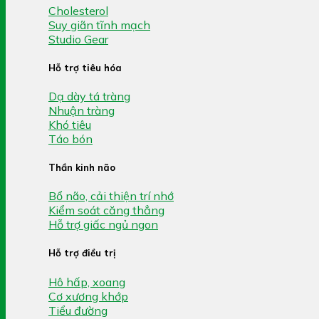
Cholesterol
Suy giãn tĩnh mạch
Studio Gear
Hỗ trợ tiêu hóa
Dạ dày tá tràng
Nhuận tràng
Khó tiêu
Táo bón
Thần kinh não
Bổ não, cải thiện trí nhớ
Kiểm soát căng thẳng
Hỗ trợ giấc ngủ ngon
Hỗ trợ điều trị
Hô hấp, xoang
Cơ xương khớp
Tiểu đường