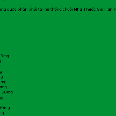
ng được phân phối tại hệ thống chuỗi
Nhà Thuốc Gia Hân 
.60mg
g
g
g
mg
50mg
50mg
………50mg
mg
.50mg
mg