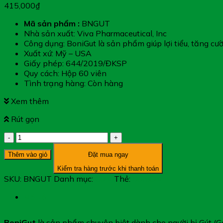
415,000
₫
Mã sản phẩm :
BNGUT
Nhà sản xuất: Viva Pharmaceutical, Inc
Công dụng: BoniGut là sản phẩm giúp lợi tiểu, tăng cườ
Xuất xứ: Mỹ – USA
Giấy phép: 644/2019/ĐKSP
Quy cách: Hộp 60 viên
Tình trạng hàng: Còn hàng
Xem thêm
Rút gọn
BoniGut
-
Thêm vào giỏ
Đặt mua ngay
Dành
Cho
Kiểm tra hàng trước khi thanh toán
Người
SKU:
BNGUT
Danh mục:
Gout
Thẻ:
BoniGut
Bị
Gút
Mô tả
(Hộp
60
BoniGut
là sản phẩm chuyên biệt dành cho người bị Gút (G