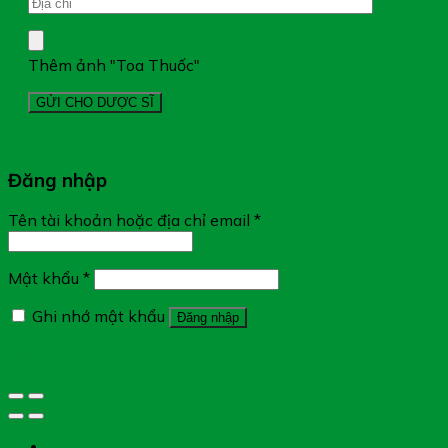
Thêm ảnh "Toa Thuốc"
Đăng nhập
Tên tài khoản hoặc địa chỉ email
*
Mật khẩu
*
Ghi nhớ mật khẩu
Đăng nhập
Quên mật khẩu?
Tìm đường