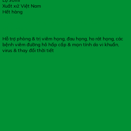
Lọ 30ml
Xuất xứ: Việt Nam
Hết hàng
Dung Dịch Xịt Miệng Họng Khiết Khang – Giúp Làm Sạch
Răng Miệng
Hỗ trợ phòng & trị viêm họng, đau họng, ho rát họng, các
bệnh viêm đường hô hấp cấp & mạn tính do vi khuẩn,
virus & thay đổi thời tiết