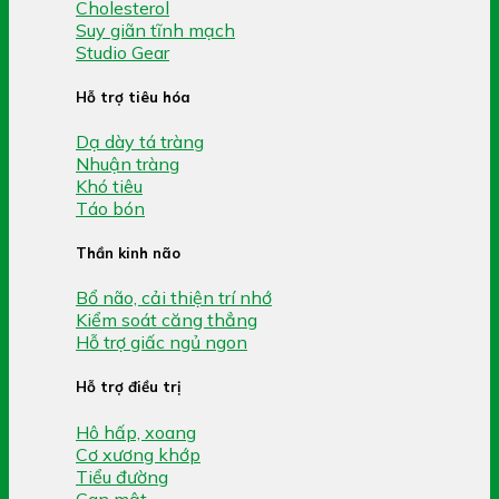
Cholesterol
Suy giãn tĩnh mạch
Studio Gear
Hỗ trợ tiêu hóa
Dạ dày tá tràng
Nhuận tràng
Khó tiêu
Táo bón
Thần kinh não
Bổ não, cải thiện trí nhớ
Kiểm soát căng thẳng
Hỗ trợ giấc ngủ ngon
Hỗ trợ điều trị
Hô hấp, xoang
Cơ xương khớp
Tiểu đường
Gan mật