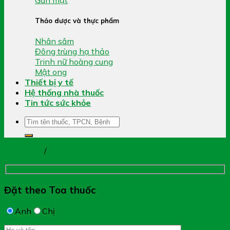
Thảo dược và thực phẩm
Nhân sâm
Đông trùng hạ thảo
Trinh nữ hoàng cung
Mật ong
Thiết bị y tế
Hệ thống nhà thuốc
Tin tức sức khỏe
Tìm
kiếm:
Trang chủ
/
Tai, Mũi, Họng
Đặt theo Toa thuốc
Anh
Chị