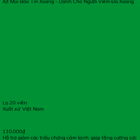
Xịt Mũi Bảo Tín Xoang - Dành Cho Người Viêm Đa Xoang
Lọ 20 viên
Xuất xứ: Việt Nam
FoFLUU – Giảm Các Triệu Chứng Cảm Lạnh
110,000
₫
Hỗ trợ giảm các triệu chứng cảm lạnh; giúp tăng cường sức