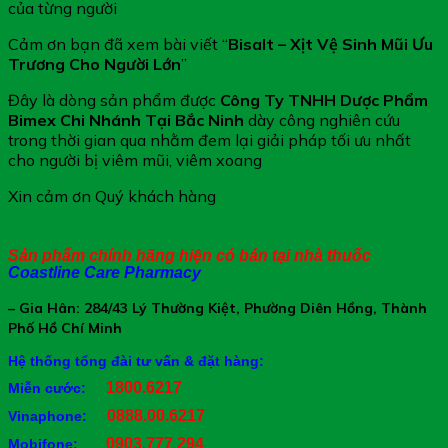
của từng người
Cảm ơn bạn đã xem bài viết “
Bisalt – Xịt Vệ Sinh Mũi Ưu
Trương Cho Người Lớn
”
Đây là dòng sản phẩm được
Công Ty TNHH Dược Phẩm
Bimex Chi Nhánh Tại Bắc Ninh
dày công nghiên cứu
trong thời gian qua nhằm đem lại giải pháp tối ưu nhất
cho người bị viêm mũi, viêm xoang
Xin cảm ơn Quý khách hàng
Sản phẩm chính hãng hiện có bán tại nhà thuốc
Coastline Care Pharmacy
– Gia Hân: 284/43 Lý Thường Kiệt, Phường Diên Hồng, Thành
Phố Hồ Chí Minh
Hệ thống tổng đài tư vấn & đặt hàng:
1800.6217
Miễn cước:
0888.00.6217
Vinaphone:
0903.777.294
Mobifone: