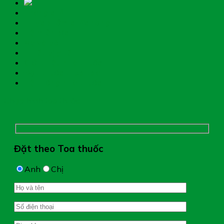
Trang chủ
Thực phẩm chức năng
Hệ miễn dịch
Mẹ và bé
Thiết bị y tế
Giới thiệu nhà thuốc
Đặt thuốc theo toa
Hệ thống nhà thuốc
Chụp hình toa thuốc
Đặt theo Toa thuốc
Anh
Chị