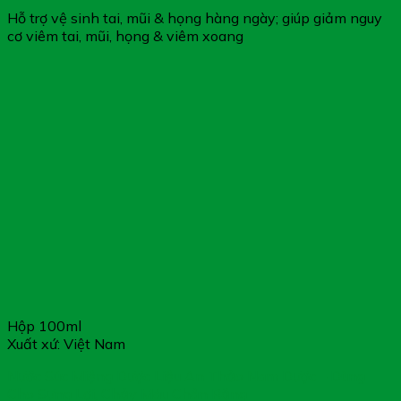
Hỗ trợ vệ sinh tai, mũi & họng hàng ngày; giúp giảm nguy
cơ viêm tai, mũi, họng & viêm xoang
Hộp 100ml
Xuất xứ: Việt Nam
Nước Súc Miệng Dược Liệu An Thảo Nam Dược – Dùng
Cho Sưng Lợi, Chảy Máu Chân Răng