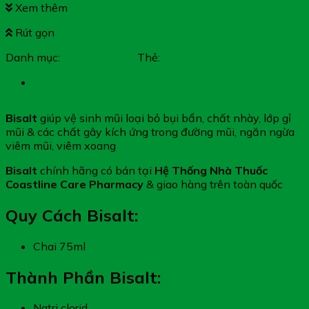
Xem thêm
Rút gọn
Danh mục:
Tai, Mũi, Họng
Thẻ:
Bisalt
Mô tả
Bisalt
giúp vệ sinh mũi loại bỏ bụi bẩn, chất nhày, lớp gỉ
mũi & các chất gây kích ứng trong đường mũi, ngăn ngừa
viêm mũi, viêm xoang
Bisalt
chính hãng có bán tại
Hệ Thống Nhà Thuốc
Coastline Care Pharmacy
& giao hàng trên toàn quốc
Quy Cách Bisalt:
Chai 75ml
Thành Phần Bisalt:
Natri clorid