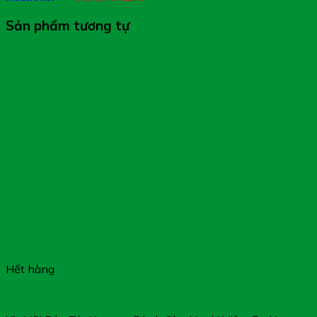
Sản phẩm tương tự
Hết hàng
Xịt Mũi Bảo Tín Xoang – Dành Cho Người Viêm Đa Xoang