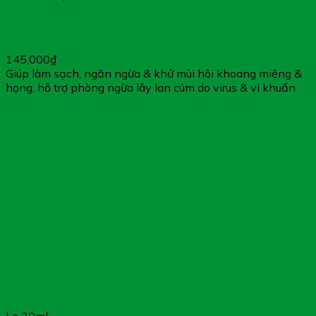
Dung Dịch Súc Miệng Họng SUPOWAT – 30s Làm Sạch
Miệng & Họng
145,000
₫
Giúp làm sạch, ngăn ngừa & khử mùi hôi khoang miệng &
họng; hỗ trợ phòng ngừa lây lan cúm do virus & vi khuẩn