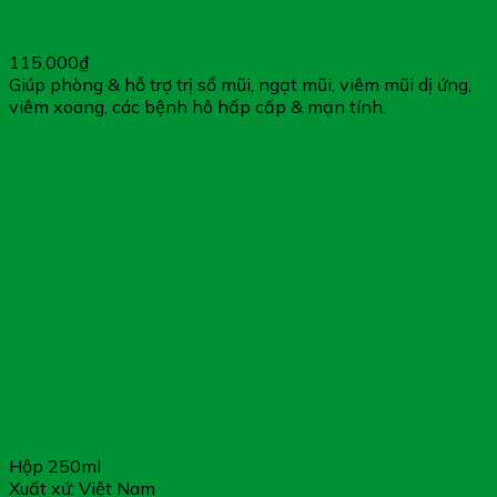
Xịt Mũi Họng Khiết Thanh – Giúp Làm Sạch & Loại Bỏ Bụi
Bẩn
115,000
₫
Giúp phòng & hỗ trợ trị sổ mũi, ngạt mũi, viêm mũi dị ứng,
viêm xoang, các bệnh hô hấp cấp & mạn tính.
Hộp 250ml
Xuất xứ: Việt Nam