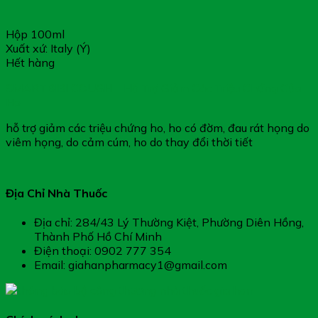
Hộp 100ml
Xuất xứ: Italy (Ý)
Hết hàng
SMARTBIBI COUGH – Hỗ Trợ Giảm Các Triệu Chứng Của
Ho
hỗ trợ giảm các triệu chứng ho, ho có đờm, đau rát họng do
viêm họng, do cảm cúm, ho do thay đổi thời tiết
Địa Chỉ Nhà Thuốc
Địa chỉ: 284/43 Lý Thường Kiệt, Phường Diên Hồng,
Thành Phố Hồ Chí Minh
Điện thoại: 0902 777 354
Email: giahanpharmacy1@gmail.com