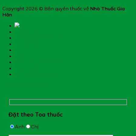
Copyright 2026 © Bản quyền thuốc về
Nhà Thuốc Gia
Hân
Trang chủ
Thực phẩm chức năng
Hệ miễn dịch
Mẹ và bé
Thiết bị y tế
Giới thiệu nhà thuốc
Đặt thuốc theo toa
Hệ thống nhà thuốc
Chụp hình toa thuốc
Đặt theo Toa thuốc
Anh
Chị