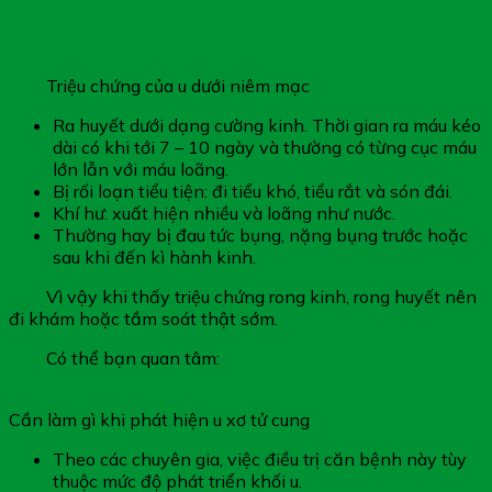
Triệu chứng của u dưới niêm mạc
Ra huyết dưới dạng cường kinh. Thời gian ra máu kéo
dài có khi tới 7 – 10 ngày và thường có từng cục máu
lớn lẫn với máu loãng.
Bị rối loạn tiểu tiện: đi tiểu khó, tiểu rắt và són đái.
Khí hư: xuất hiện nhiều và loãng như nước.
Thường hay bị đau tức bụng, nặng bụng trước hoặc
sau khi đến kì hành kinh.
Vì vậy khi thấy triệu chứng rong kinh, rong huyết nên
đi khám hoặc tầm soát thật sớm.
Có thể bạn quan tâm:
Collagen Skin G20 Hết khô
sạm Ngừa vết thâm nám Săn chắc da
Cần làm gì khi phát hiện u xơ tử cung
Theo các chuyên gia, việc điều trị căn bệnh này tùy
thuộc mức độ phát triển khối u.