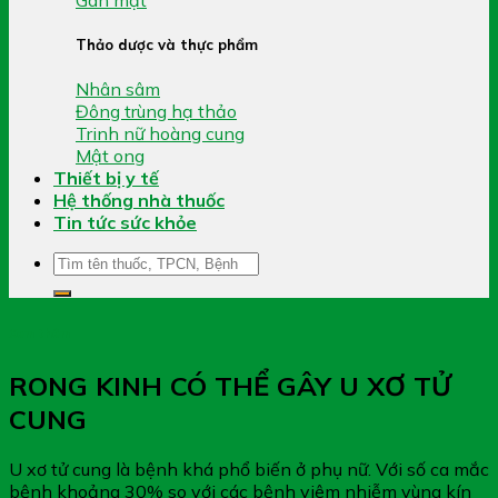
Thảo dược và thực phẩm
Nhân sâm
Đông trùng hạ thảo
Trinh nữ hoàng cung
Mật ong
Thiết bị y tế
Hệ thống nhà thuốc
Tin tức sức khỏe
Tìm
kiếm:
Xem thêm
RONG KINH CÓ THỂ GÂY U XƠ TỬ
CUNG
U xơ tử cung là bệnh khá phổ biến ở phụ nữ. Với số ca mắc
bệnh khoảng 30% so với các bệnh viêm nhiễm vùng kín