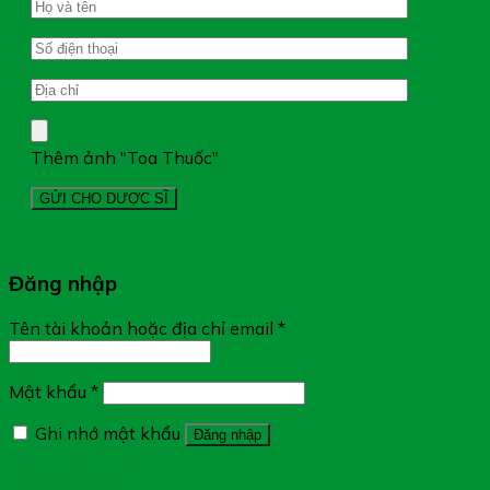
Thêm ảnh "Toa Thuốc"
Đăng nhập
Tên tài khoản hoặc địa chỉ email
*
Mật khẩu
*
Ghi nhớ mật khẩu
Đăng nhập
Quên mật khẩu?