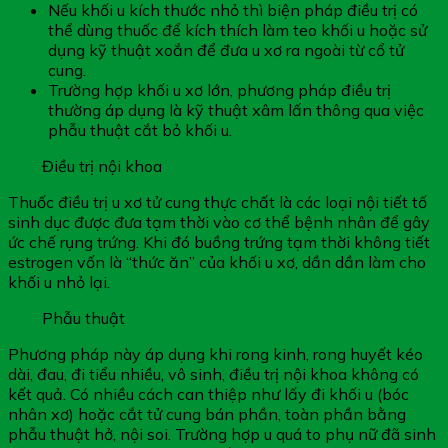
Nếu khối u kích thước nhỏ thì biện pháp điều trị có
thể dùng thuốc để kích thích làm teo khối u hoặc sử
dụng kỹ thuật xoắn để đưa u xơ ra ngoài từ cổ tử
cung.
Trường hợp khối u xơ lớn, phương pháp điều trị
thường áp dụng là kỹ thuật xâm lấn thông qua việc
phẫu thuật cắt bỏ khối u.
Điều trị nội khoa
Thuốc điều trị u xơ tử cung thực chất là các loại nội tiết tố
sinh dục được đưa tạm thời vào cơ thể bệnh nhân để gây
ức chế rụng trứng. Khi đó buồng trứng tạm thời không tiết
estrogen vốn là “thức ăn” của khối u xơ, dần dần làm cho
khối u nhỏ lại.
Phẫu thuật
Phương pháp này áp dụng khi rong kinh, rong huyết kéo
dài, đau, đi tiểu nhiều, vô sinh, điều trị nội khoa không có
kết quả. Có nhiều cách can thiệp như lấy đi khối u (bóc
nhân xơ) hoặc cắt tử cung bán phần, toàn phần bằng
phẫu thuật hở, nội soi. Trường hợp u quá to phụ nữ đã sinh