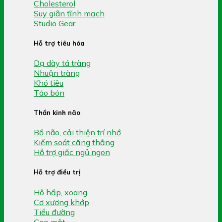
Cholesterol
Suy giãn tĩnh mạch
Studio Gear
Hỗ trợ tiêu hóa
Dạ dày tá tràng
Nhuận tràng
Khó tiêu
Táo bón
Thần kinh não
Bổ não, cải thiện trí nhớ
Kiểm soát căng thẳng
Hỗ trợ giấc ngủ ngon
Hỗ trợ điều trị
Hô hấp, xoang
Cơ xương khớp
Tiểu đường
Gan mật