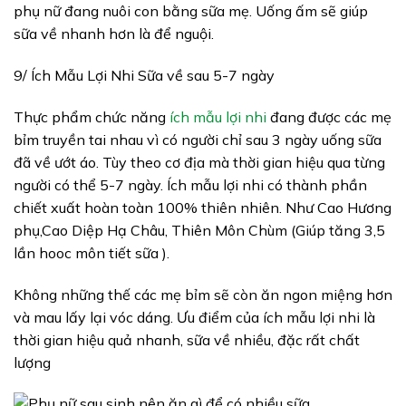
phụ nữ đang nuôi con bằng sữa mẹ. Uống ấm sẽ giúp
sữa về nhanh hơn là để nguội.
9/ Ích Mẫu Lợi Nhi Sữa về sau 5-7 ngày
Thực phẩm chức năng
ích mẫu lợi nhi
đang được các mẹ
bỉm truyền tai nhau vì có người chỉ sau 3 ngày uống sữa
đã về ướt áo. Tùy theo cơ địa mà thời gian hiệu qua từng
người có thể 5-7 ngày. Ích mẫu lợi nhi có thành phần
chiết xuất hoàn toàn 100% thiên nhiên. Như Cao Hương
phụ,Cao Diệp Hạ Châu, Thiên Môn Chùm (Giúp tăng 3,5
lần hooc môn tiết sữa ).
Không những thế các mẹ bỉm sẽ còn ăn ngon miệng hơn
và mau lấy lại vóc dáng. Ưu điểm của ích mẫu lợi nhi là
thời gian hiệu quả nhanh, sữa về nhiều, đặc rất chất
lượng