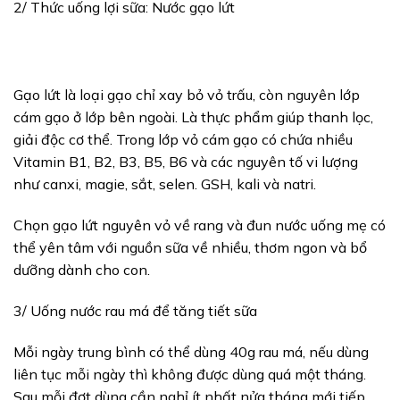
2/ Thức uống lợi sữa: Nước gạo lứt
Gạo lứt là loại gạo chỉ xay bỏ vỏ trấu, còn nguyên lớp
cám gạo ở lớp bên ngoài. Là thực phẩm giúp thanh lọc,
giải độc cơ thể. Trong lớp vỏ cám gạo có chứa nhiều
Vitamin B1, B2, B3, B5, B6 và các nguyên tố vi lượng
như canxi, magie, sắt, selen. GSH, kali và natri.
Chọn gạo lứt nguyên vỏ về rang và đun nước uống mẹ có
thể yên tâm với nguồn sữa về nhiều, thơm ngon và bổ
dưỡng dành cho con.
3/ Uống nước rau má để tăng tiết sữa
Mỗi ngày trung bình có thể dùng 40g rau má, nếu dùng
liên tục mỗi ngày thì không được dùng quá một tháng.
Sau mỗi đợt dùng cần nghỉ ít nhất nửa tháng mới tiếp