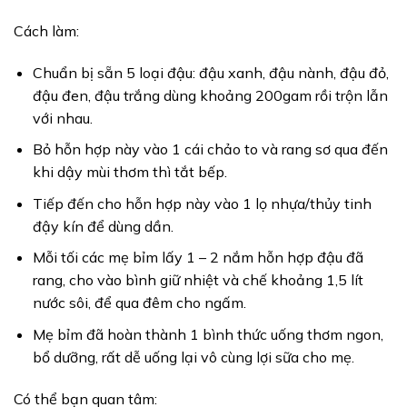
Cách làm:
Chuẩn bị sẵn 5 loại đậu: đậu xanh, đậu nành, đậu đỏ,
đậu đen, đậu trắng dùng khoảng 200gam rồi trộn lẫn
với nhau.
Bỏ hỗn hợp này vào 1 cái chảo to và rang sơ qua đến
khi dậy mùi thơm thì tắt bếp.
Tiếp đến cho hỗn hợp này vào 1 lọ nhựa/thủy tinh
đậy kín để dùng dần.
Mỗi tối các mẹ bỉm lấy 1 – 2 nắm hỗn hợp đậu đã
rang, cho vào bình giữ nhiệt và chế khoảng 1,5 lít
nước sôi, để qua đêm cho ngấm.
Mẹ bỉm đã hoàn thành 1 bình thức uống thơm ngon,
bổ dưỡng, rất dễ uống lại vô cùng lợi sữa cho mẹ.
Có thể bạn quan tâm: