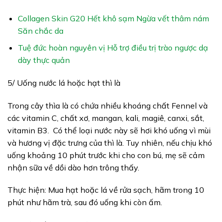
Collagen Skin G20 Hết khô sạm Ngừa vết thâm nám
Săn chắc da
Tuệ đức hoàn nguyên vị Hỗ trợ điều trị trào ngược dạ
dày thực quản
5/ Uống nước lá hoặc hạt thì là
Trong cây thìa là có chứa nhiều khoáng chất Fennel và
các vitamin C, chất xơ, mangan, kali, magiê, canxi, sắt,
vitamin B3. Có thể loại nước này sẽ hơi khó uống vì mùi
và hương vị đặc trưng của thì là. Tuy nhiên, nếu chịu khó
uống khoảng 10 phút trước khi cho con bú, mẹ sẽ cảm
nhận sữa về dồi dào hơn trông thấy.
Thực hiện: Mua hạt hoặc lá về rửa sạch, hãm trong 10
phút như hãm trà, sau đó uống khi còn ấm.