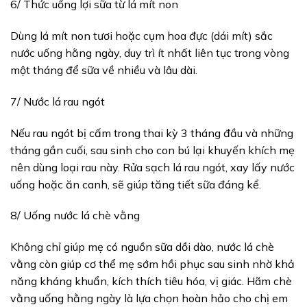
6/ Thức uống lợi sữa từ lá mít non
Dùng lá mít non tươi hoặc cụm hoa đực (dái mít) sắc
nước uống hằng ngày, duy trì ít nhất liên tục trong vòng
một tháng để sữa về nhiều và lâu dài.
7/ Nước lá rau ngót
Nếu rau ngót bị cấm trong thai kỳ 3 tháng đầu và những
tháng gần cuối, sau sinh cho con bú lại khuyến khích mẹ
nên dùng loại rau này. Rửa sạch lá rau ngót, xay lấy nước
uống hoặc ăn canh, sẽ giúp tăng tiết sữa đáng kể.
8/ Uống nước lá chè vằng
Không chỉ giúp mẹ có nguồn sữa dồi dào, nước lá chè
vằng còn giúp cơ thể mẹ sớm hồi phục sau sinh nhờ khả
năng kháng khuẩn, kích thích tiêu hóa, vị giác. Hãm chè
vằng uống hằng ngày là lựa chọn hoàn hảo cho chị em