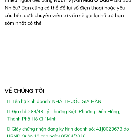
nhiều người tiêu dùng
Noãn Vị Ẩm Mua Ở Đâu
– Giá Bao
Nhiêu? Bạn cũng có thể để lại số điện thoại hoặc yêu
cầu bên dưới chuyên viên tư vấn sẽ gọi lại hỗ trợ bạn
sớm nhất có thể.
VỀ CHÚNG TÔI
Tên hộ kinh doanh: NHÀ THUỐC GIA HÂN
Địa chỉ: 284/43 Lý Thường Kiệt, Phường Diên Hồng,
Thành Phố Hồ Chí Minh
Giấy chứng nhận đăng ký kinh doanh số: 41J8023673 do
UBND Quận 10 cấp ngày 05/04/2016