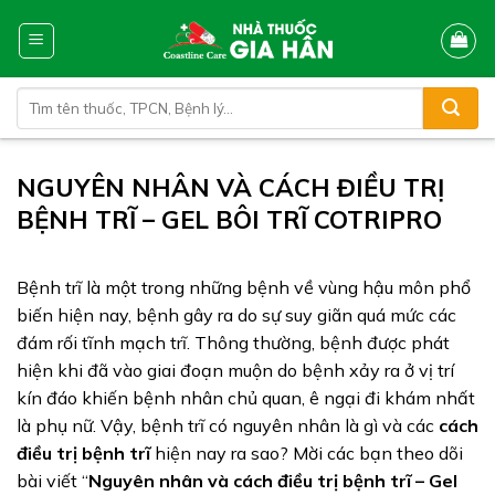
Skip
to
content
Tìm
kiếm:
NGUYÊN NHÂN VÀ CÁCH ĐIỀU TRỊ
BỆNH TRĨ – GEL BÔI TRĨ COTRIPRO
Bệnh trĩ là một trong những bệnh về vùng hậu môn phổ
biến hiện nay, bệnh gây ra do sự suy giãn quá mức các
đám rối tĩnh mạch trĩ. Thông thường, bệnh được phát
hiện khi đã vào giai đoạn muộn do bệnh xảy ra ở vị trí
kín đáo khiến bệnh nhân chủ quan, ê ngại đi khám nhất
là phụ nữ. Vậy, bệnh trĩ có nguyên nhân là gì và các
cách
điều trị bệnh trĩ
hiện nay ra sao? Mời các bạn theo dõi
bài viết “
Nguyên nhân và cách điều trị bệnh trĩ – Gel