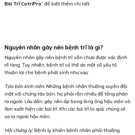
Bôi Trĩ CotriPro
” để biết thêm chi tiết.
Nguyên nhân gây nên bệnh trĩ là gì?
Nguyên nhân gây nên bệnh trĩ vẫn chưa được xác định
rõ ràng. Tuy nhiên, bệnh trĩ có thể do một số yếu tố
thuận lợi cho bệnh phát sinh như sau:
Táo bón kinh niên:
Những bệnh nhân thường xuyên đối
mặt với chứng táo bón, họ phải rặn nhiều để tống phân
ra ngoài. Lâu dần, gây nên áp trong lòng ống hậu môn và
làm xuất hiện các búi trĩ. Khi các búi trĩ to quá, chúng sẽ
sa ra ngoài hậu môn.
Hội chứng lỵ:
Bệnh lỵ khiến bệnh nhân phải thưởng