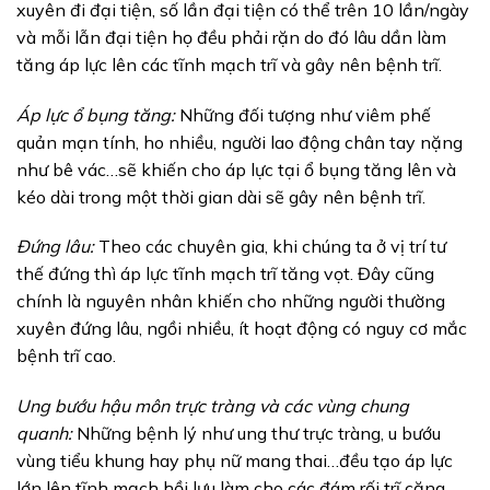
xuyên đi đại tiện, số lần đại tiện có thể trên 10 lần/ngày
và mỗi lẫn đại tiện họ đều phải rặn do đó lâu dần làm
tăng áp lực lên các tĩnh mạch trĩ và gây nên bệnh trĩ.
Áp lực ổ bụng tăng:
Những đối tượng như viêm phế
quản mạn tính, ho nhiều, người lao động chân tay nặng
như bê vác…sẽ khiến cho áp lực tại ổ bụng tăng lên và
kéo dài trong một thời gian dài sẽ gây nên bệnh trĩ.
Đứng lâu:
Theo các chuyên gia, khi chúng ta ở vị trí tư
thế đứng thì áp lực tĩnh mạch trĩ tăng vọt. Đây cũng
chính là nguyên nhân khiến cho những người thường
xuyên đứng lâu, ngồi nhiều, ít hoạt động có nguy cơ mắc
bệnh trĩ cao.
Ung bướu hậu môn trực tràng và các vùng chung
quanh:
Những bệnh lý như ung thư trực tràng, u bướu
vùng tiểu khung hay phụ nữ mang thai…đều tạo áp lực
lớn lên tĩnh mạch hồi lưu làm cho các đám rối trĩ căng