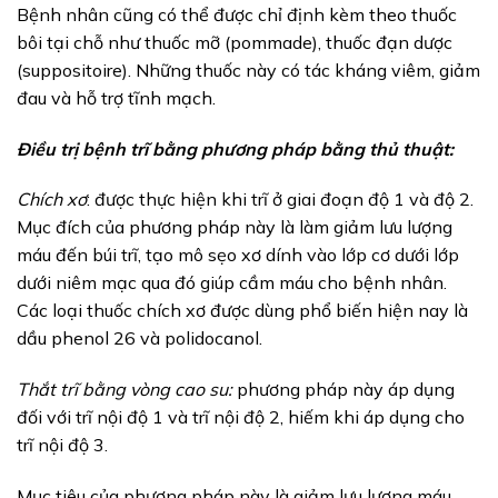
Bệnh nhân cũng có thể được chỉ định kèm theo thuốc
bôi tại chỗ như thuốc mỡ (pommade), thuốc đạn dược
(suppositoire). Những thuốc này có tác kháng viêm, giảm
đau và hỗ trợ tĩnh mạch.
Điều trị bệnh trĩ bằng phương pháp bằng thủ thuật:
Chích xơ
: được thực hiện khi trĩ ở giai đoạn độ 1 và độ 2.
Mục đích của phương pháp này là làm giảm lưu lượng
máu đến búi trĩ, tạo mô sẹo xơ dính vào lớp cơ dưới lớp
dưới niêm mạc qua đó giúp cầm máu cho bệnh nhân.
Các loại thuốc chích xơ được dùng phổ biến hiện nay là
dầu phenol 26 và polidocanol.
Thắt trĩ bằng vòng cao su:
phương pháp này áp dụng
đối với trĩ nội độ 1 và trĩ nội độ 2, hiếm khi áp dụng cho
trĩ nội độ 3.
Mục tiêu của phương pháp này là giảm lưu lượng máu