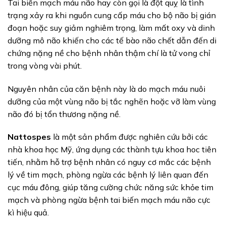
Tai biến mạch máu não hay còn gọi là đột quỵ là tình
trạng xảy ra khi nguồn cung cấp máu cho bộ não bị gián
đoạn hoặc suy giảm nghiêm trọng, làm mất oxy và dinh
dưỡng mô não khiến cho các tế bào não chết dẫn đến di
chứng nặng nề cho bệnh nhân thậm chí là tử vong chỉ
trong vòng vài phút.
Nguyên nhân của căn bệnh này là do mạch máu nuôi
dưỡng của một vùng não bị tắc nghẽn hoặc vỡ làm vùng
não đó bị tổn thương nặng nề.
Nattospes
là một sản phẩm được nghiên cứu bởi các
nhà khoa học Mỹ, ứng dụng các thành tựu khoa hoc tiên
tiến, nhằm hỗ trợ bệnh nhân có nguy cơ mắc các bệnh
lý về tim mạch, phòng ngừa các bệnh lý liên quan đến
cục máu đông, giúp tăng cường chức năng sức khỏe tim
mạch và phòng ngừa bệnh tai biến mạch máu não cực
kì hiệu quả.