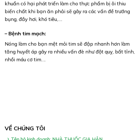
khuẩn có hại phát triển làm cho thực phẩm bị ôi thiu
biến chất khi bạn ăn phải sẽ gây ra các vấn đề trướng
bụng, đầy hơi, khó tiêu,….
– Bệnh tim mạch:
Nóng làm cho bạn mệt mỏi tim sẽ đập nhanh hơn làm
tăng huyết áp gây ra nhiều vấn đè như đột quỵ, bất tỉnh,
nhồi máu cơ tim….
VỀ CHÚNG TÔI
Tên hộ kinh doanh: NHÀ THUỐC GIA HÂN