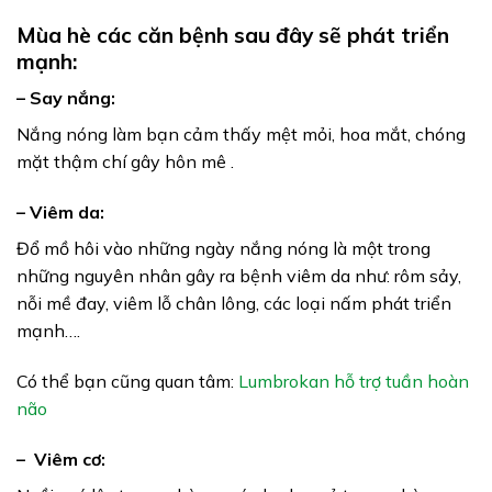
Mùa hè các căn bệnh sau đây sẽ phát triển
mạnh:
– Say nắng:
Nắng nóng làm bạn cảm thấy mệt mỏi, hoa mắt, chóng
mặt thậm chí gây hôn mê .
– Viêm da:
Đổ mồ hôi vào những ngày nắng nóng là một trong
những nguyên nhân gây ra bệnh viêm da như: rôm sảy,
nỗi mề đay, viêm lỗ chân lông, các loại nấm phát triển
mạnh….
Có thể bạn cũng quan tâm:
Lumbrokan hỗ trợ tuần hoàn
não
– Viêm cơ: