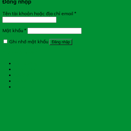
Đăng nhập
Tên tài khoản hoặc địa chỉ email
*
Mật khẩu
*
Ghi nhớ mật khẩu
Đăng nhập
Quên mật khẩu?
Tìm đường
Chat Zalo
Gọi điện
Messenger
Chụp toa thuốc