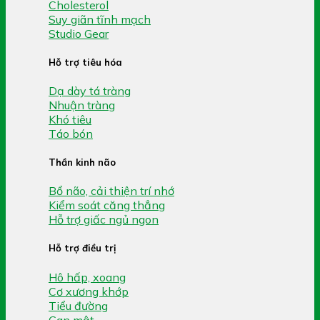
Cholesterol
Suy giãn tĩnh mạch
Studio Gear
Hỗ trợ tiêu hóa
Dạ dày tá tràng
Nhuận tràng
Khó tiêu
Táo bón
Thần kinh não
Bổ não, cải thiện trí nhớ
Kiểm soát căng thẳng
Hỗ trợ giấc ngủ ngon
Hỗ trợ điều trị
Hô hấp, xoang
Cơ xương khớp
Tiểu đường
Gan mật