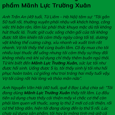
phẩm Mãnh Lực Trường Xuân
Anh Trần An (49 tuổi, Từ Liêm – Hà Nội) tâm sự: “Tôi gần
50 tuổi rồi, thường xuyên phải nhậu với khách hàng, công
việc thì bận rộn, lắm lúc phải thức khuya mặc dù tôi không
hút thuốc lá. Trước giờ cuộc sống chăn gối của tôi không
được tốt lắm khiến tôi cảm thấy ngày càng tồi tệ, dương
vật không thể cương cứng, xỉu nhanh và xuất tinh rất
nhanh. Vợ tôi thấy thế cùng buồn lắm. Cô ấy mua cho tôi
nhiều loại thuốc để uống nhưng tôi cảm thấy sự thay đổi
không nhiều mà khi sử dụng chỉ thấy thêm buồn ngủ thôi.
Từ khi biết đến
Mãnh Lực Trường Xuân,
sức lực tôi như
được hồi sinh. Uống được 5 lọ, tôi thấy sinh lý tôi như hồi
phục hoàn toàn, cứ giống như trai tráng hai mấy tuổi vậy.
Vợ tôi cũng rất hài lòng và thỏa mãn nữa”.
Anh Nguyễn Văn Hải (40 tuổi, quê ở Bạc Liêu) chia sẻ: “Tôi
đang dùng
Mãnh Lực Trường Xuân
thấy tốt lắm. Lọ đầu
tiên sử dụng chưa thấy cải thiện mấy vì chắc cơ thể còn
phải làm quen với thuốc, sang lọ thứ 2 mới có cải thiện, rồi
cứ thế tăng dần, hiện tôi đang dùng đến lọ thứ 5 rồi. Lúc
chưa sử dụng sản phẩm, tôi hay bị mộng tinh mà giờ cả