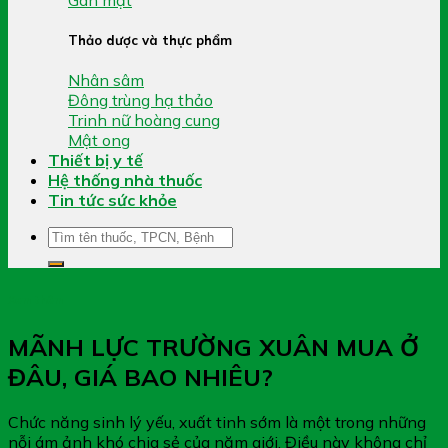
Thảo dược và thực phẩm
Nhân sâm
Đông trùng hạ thảo
Trinh nữ hoàng cung
Mật ong
Thiết bị y tế
Hệ thống nhà thuốc
Tin tức sức khỏe
Tìm
kiếm:
Xem thêm
MÃNH LỰC TRƯỜNG XUÂN MUA Ở
ĐÂU, GIÁ BAO NHIÊU?
Chức năng sinh lý yếu, xuất tinh sớm là một trong những
nỗi ám ảnh khó chia sẻ của năm giới. Điều này không chỉ