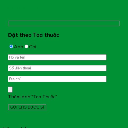
Chụp hình toa thuốc
Đặt theo Toa thuốc
Anh
Chị
Thêm ảnh "Toa Thuốc"