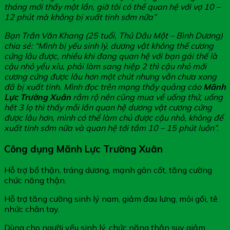
tháng mới thấy một lần, giờ tôi có thể quan hệ với vợ 10 –
12 phút mà không bị xuất tinh sớm nữa”
Bạn Trần Văn Khang (25 tuổi, Thủ Dầu Một – Bình Dương)
chia sẻ: “Mình bị yếu sinh lý, dương vật không thể cương
cứng lâu được, nhiều khi đang quan hệ với bạn gái thế là
cậu nhỏ yểu xỉu, phải làm sang hiệp 2 thì cậu nhỏ mới
cương cứng được lâu hơn một chút nhưng vẫn chưa xong
đã bị xuất tinh. Mình đọc trên mạng thấy quảng cáo
Mãnh
Lực Trường Xuân
rầm rộ nên cũng mua về uống thử, uống
hết 3 lọ thì thấy mỗi lần quan hệ dương vật cương cứng
được lâu hơn, mình có thể làm chủ được cậu nhỏ, không để
xuất tinh sớm nữa và quan hệ tới tầm 10 – 15 phút luôn”.
Công dụng Mãnh Lực Trường Xuân
Hỗ trợ bổ thận, tráng dương, mạnh gân cốt, tăng cường
chức năng thận.
Hỗ trợ tăng cường sinh lý nam, giảm đau lưng, mỏi gối, tê
nhức chân tay.
Dùng cho người yếu sinh lý, chức năng thận suy giảm,