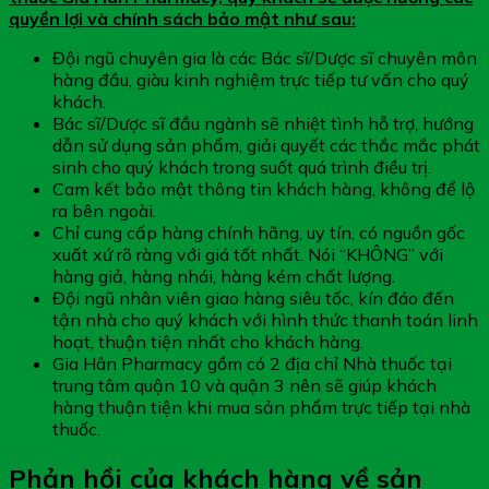
quyền lợi và chính sách bảo mật như sau:
Đội ngũ chuyên gia là các Bác sĩ/Dược sĩ chuyên môn
hàng đầu, giàu kinh nghiệm trực tiếp tư vấn cho quý
khách.
Bác sĩ/Dược sĩ đầu ngành sẽ nhiệt tình hỗ trợ, hướng
dẫn sử dụng sản phẩm, giải quyết các thắc mắc phát
sinh cho quý khách trong suốt quá trình điều trị.
Cam kết bảo mật thông tin khách hàng, không để lộ
ra bên ngoài.
Chỉ cung cấp hàng chính hãng, uy tín, có nguồn gốc
xuất xứ rõ ràng với giá tốt nhất. Nói “KHÔNG” với
hàng giả, hàng nhái, hàng kém chất lượng.
Đội ngũ nhân viên giao hàng siêu tốc, kín đáo đến
tận nhà cho quý khách với hình thức thanh toán linh
hoạt, thuận tiện nhất cho khách hàng.
Gia Hân Pharmacy gồm có 2 địa chỉ Nhà thuốc tại
trung tâm quận 10 và quận 3 nên sẽ giúp khách
hàng thuận tiện khi mua sản phẩm trực tiếp tại nhà
thuốc.
Phản hồi của khách hàng về sản