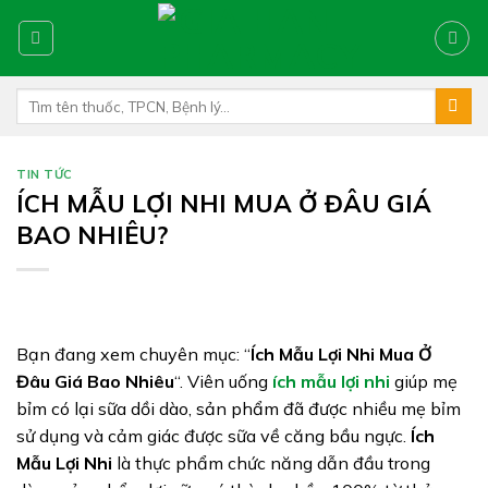
Skip
to
content
Tìm
kiếm:
TIN TỨC
ÍCH MẪU LỢI NHI MUA Ở ĐÂU GIÁ
BAO NHIÊU?
Bạn đang xem chuyên mục: “
Ích Mẫu Lợi Nhi Mua Ở
Đâu Giá Bao Nhiêu
“. Viên uống
ích mẫu lợi nhi
giúp mẹ
bỉm có lại sữa dồi dào, sản phẩm đã được nhiều mẹ bỉm
sử dụng và cảm giác được sữa về căng bầu ngực.
Ích
Mẫu Lợi Nhi
là thực phẩm chức năng dẫn đầu trong