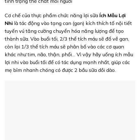
tình trạng thể chất mỗi nguời
Cơ chế của thực phẩm chức năng lợi sữa
Ích Mẫu Lợi
Nhi
là tác động vào tạng can (gan) kích thích tố nội tiết
tuyến vú tăng cường chuyển hóa năng lượng để tạo
thành sữa. Vào buổi tối, 2/3 thể tích máu sẽ đổ về gan,
còn lại 1/3 thể tích máu sẽ phân bố vào các cơ quan
khác như tim, não, thận, phổi… Vì vậy hãy uống ích mẫu
lợi nhi vào buổi tối để có tác dụng mạnh nhất, giúp các
mẹ bỉm nhanh chóng có được 2 bầu sữa dồi dào.