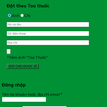
Đặt theo Toa thuốc
Anh
Chị
Thêm ảnh "Toa Thuốc"
Đăng nhập
Tên tài khoản hoặc địa chỉ email
*