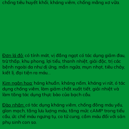
chống tiêu huyết khối, kháng viêm, chống mãng xơ vữa.
Đơn lá đỏ:
có tính mát, vị đắng ngọt có tác dụng giảm đau,
trừ thấp, khu phong, lợi tiểu, thanh nhiệt, giải độc, trị các
bệnh ngoài da như dị ứng, mẩn ngứa, mụn nhọt, tiêu chảy,
kiết lị, đại tiện ra máu…
Kim ngân hoa:
háng khuẩn, kháng nấm, kháng vi rút, ó tác
dụng chống viêm, làm giảm chất xuất tiết, giải nhiệt và
làm tăng tác dụng thực bào của bạch cầu.
Đào nhân:
có tác dụng kháng viêm, chống đông máu yếu,
gĩan mạch, tăng lưu luợng máu, tăng mức cAMP trong tiểu
cầu, ức chế máu ngưng tụ, co tử cung, cầm máu đối với sản
phụ sinh con so.