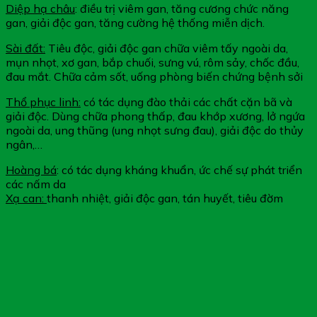
Diệp hạ châu
: điều trị viêm gan, tăng cương chức năng
gan, giải độc gan, tăng cường hệ thống miễn dịch.
Sài đất:
Tiêu độc, giải độc gan chữa viêm tấy ngoài da,
mụn nhọt, xơ gan, bắp chuối, sưng vú, rôm sảy, chốc đầu,
đau mắt. Chữa cảm sốt, uống phòng biến chứng bệnh sởi
Thổ phục linh:
có tác dụng đào thải các chất cặn bã và
giải độc. Dùng chữa phong thấp, đau khớp xương, lở ngứa
ngoài da, ung thũng (ung nhọt sưng đau), giải độc do thủy
ngân,…
Hoàng bá
: có tác dụng kháng khuẩn, ức chế sự phát triển
các nấm da
Xạ can:
thanh nhiệt, giải độc gan, tán huyết, tiêu đờm