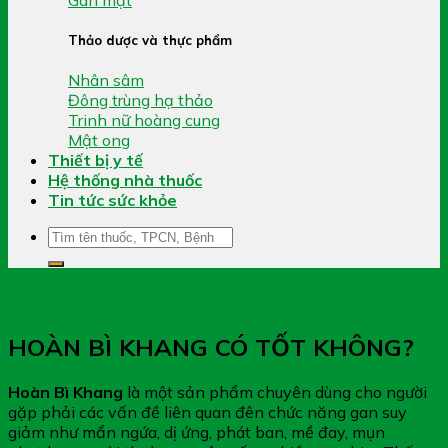
Thảo dược và thực phẩm
Nhân sâm
Đông trùng hạ thảo
Trinh nữ hoàng cung
Mật ong
Thiết bị y tế
Hệ thống nhà thuốc
Tin tức sức khỏe
Tìm
kiếm:
Tin tức
HOÀN BÌ KHANG CÓ TỐT KHÔNG?
Hoàn Bì Khang
là một sản phẩm chuyên dùng cho người
gặp phải các vấn đề liên quan đên chức năng gan suy
giảm như mẩn ngứa, dị ứng, phát ban, mề đay, mụn