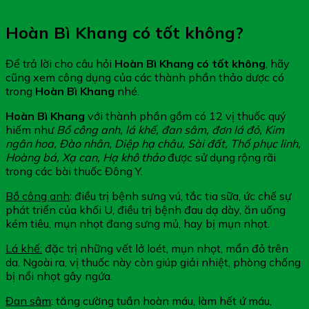
Hoàn Bì Khang có tốt không?
Để trả lời cho câu hỏi
Hoàn Bì Khang có tốt không
, hãy
cũng xem công dụng của các thành phần thảo dược có
trong
Hoàn Bì Khang
nhé.
Hoàn Bì Khang
với thành phần gồm có 12 vị thuốc quý
hiếm như
Bồ công anh, lá khế, đan sâm, đơn lá đỏ, Kim
ngân hoa, Đào nhân, Diệp hạ châu, Sài đất, Thổ phục linh,
Hoàng bá, Xạ can, Hạ khô thảo
được sử dụng rộng rãi
trong các bài thuốc Đông Y.
Bồ công anh
: điều trị bệnh sưng vú, tắc tia sữa, ức chế sự
phát triển của khối U, điều trị bệnh đau dạ dày, ăn uống
kém tiêu, mụn nhọt đang sưng mủ, hay bị mụn nhọt.
Lá khế:
đặc trị những vết lở loét, mụn nhọt, mẩn đỏ trên
da. Ngoài ra, vị thuốc này còn giúp giải nhiệt, phòng chống
bị nổi nhọt gây ngứa.
Đan sâm
: tăng cường tuần hoàn máu, làm hết ứ máu,