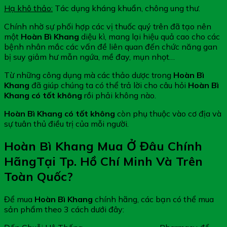
Hạ khô thảo:
Tác dụng kháng khuẩn, chông ung thư.
Chính nhờ sự phối hợp các vị thuốc quý trên đã tạo nên
một
Hoàn Bì Khang
diệu kì, mang lại hiệu quả cao cho các
bệnh nhân mắc các vấn đề liên quan đến chức năng gan
bị suy giảm hư mẫn ngứa, mề đay, mụn nhọt…
Từ những công dụng mà các thảo dược trong
Hoàn Bì
Khang
đã giúp chúng ta có thể trả lời cho câu hỏi
Hoàn Bì
Khang có tốt không
rồi phải không nào.
Hoàn Bì Khang có tốt không
còn phụ thuộc vào cơ địa và
sự tuân thủ điều trị của mỗi người.
Hoàn Bì Khang Mua Ở Đâu Chính
HãngTại Tp. Hồ Chí Minh Và Trên
Toàn Quốc?
Để mua
Hoàn Bì Khang
chính hãng, các bạn có thể mua
sản phẩm theo 3 cách dưới đây: