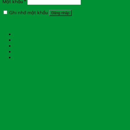
Mật khẩu
*
Ghi nhớ mật khẩu
Đăng nhập
Quên mật khẩu?
Tìm đường
Chat Zalo
Gọi điện
Messenger
Chụp toa thuốc