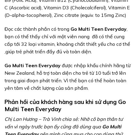
B9 (Folic Acid), Vitamin B12 (Cyanocobalamin), Vitamin
C (Ascorbic acid), Vitamin D3 (Cholecalciferol), Vitamin E
(D-alpha-tocopherol), Zinc citrate (equiv. to 15mg Zinc)
Đọc các thành phần có trong
Go Multi Teen Everyday
,
bạn có thể thấy chỉ với một viên nang đã có thể cung
cấp tới 32 loại vitamin, khoáng chất thiết yếu cho cơ thể
,giúp trẻ phát triển đầy đủ và toàn diện.
Go Multi Teen Everyday
được nhập khẩu chính hãng từ
New Zealand, hỗ trợ toàn diện cho trẻ từ 10 tuổi trở lên
trong giai đoạn phát triển. Vì thế bạn có thể hoàn toàn
yên tâm về chất lượng của sản phẩm.
Phản hồi của khách hàng sau khi sử dụng Go
Multi Teen Everyday
Chị Lan Hương – Trà Vinh chia sẻ: Nhờ cô bạn thân tư
vấn vì ngày trước bạn ấy cũng đã dùng qua
Go Multi
Teen Everyday
nên mình cũng mua cho con dùng thử.