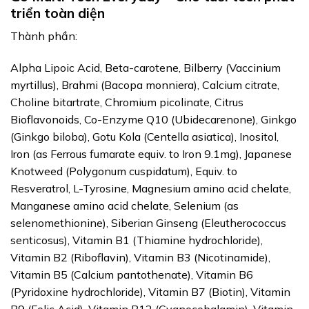
triển toàn diện
Thành phần:
Alpha Lipoic Acid, Beta-carotene, Bilberry (Vaccinium
myrtillus), Brahmi (Bacopa monniera), Calcium citrate,
Choline bitartrate, Chromium picolinate, Citrus
Bioflavonoids, Co-Enzyme Q10 (Ubidecarenone), Ginkgo
(Ginkgo biloba), Gotu Kola (Centella asiatica), Inositol,
Iron (as Ferrous fumarate equiv. to Iron 9.1mg), Japanese
Knotweed (Polygonum cuspidatum), Equiv. to
Resveratrol, L-Tyrosine, Magnesium amino acid chelate,
Manganese amino acid chelate, Selenium (as
selenomethionine), Siberian Ginseng (Eleutherococcus
senticosus), Vitamin B1 (Thiamine hydrochloride),
Vitamin B2 (Riboflavin), Vitamin B3 (Nicotinamide),
Vitamin B5 (Calcium pantothenate), Vitamin B6
(Pyridoxine hydrochloride), Vitamin B7 (Biotin), Vitamin