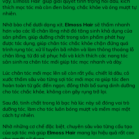
vậy, Elmoss Hair giúp giải quyết tình trạng hói đầu, kích
thích mọc tóc mà còn đen bóng, chắc khỏe và óng mượt tự
nhiên.
Nhờ bào chế dưới dạng xịt,
Elmoss Hair
sẽ thấm nhanh
hơn vào các lỗ chân lông nhờ đó tăng sinh khả dụng của
sản phẩm, giúp dưỡng chất trong sản phẩm phát huy
được tác dụng, giúp chân tóc chắc khỏe chặn đứng quá
trình rụng tóc, xử lí tuyến bã nhờn và làm thông thoáng lỗ
chân lông, từ đó sẽ phục hồi và kích thích các nang tóc
sản sinh ra chân tóc mới giúp tóc mọc nhanh và dày.
Lúc chân tóc mới mọc lên sẽ còn rất yếu, chiết lá dâu, cỏ
xước thấm sâu vào từng sợi tóc mới mọc ra giúp tóc đen
hoàn toàn từ gốc đến ngọn, đồng thời bổ sung dinh dưỡng
cho tóc chắc khỏe, không còn gãy rụng trở lại.
Sau đó, tinh chất trong lá bạc hà lúc này sẽ đóng vai trò
dưỡng tóc, làm cho tóc luôn bóng mượt và mềm mại một
cách tự nhiên.
Nhờ những cơ chế đặc biệt, chuyên sâu vào từng cấu tạo
của sợi tóc mà giúp
Elmoss Hair
mang lại hiệu quả rất cao
cho người sử dụng.