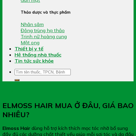
Thảo dược và thực phẩm
Nhân sâm
Đông trùng hạ thảo
Trinh nữ hoàng cung
Mật ong
Thiết bị y tế
Hệ thống nhà thuốc
Tin tức sức khỏe
Tìm
kiếm:
Tin tức
ELMOSS HAIR MUA Ở ĐÂU, GIÁ BAO
NHIÊU?
Elmoss Hair
dùng hỗ trợ kích thích mọc tóc nhờ bổ sung
đầy đủ các dưỡng chất thiết yếu giúp mỗi sợi tóc và da đầu