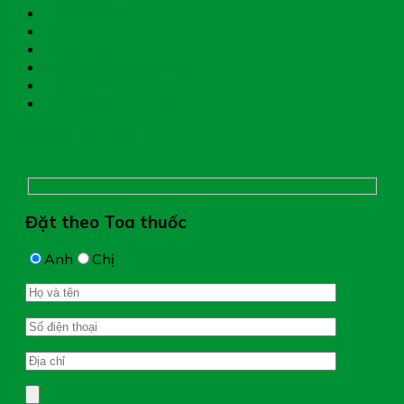
Hệ miễn dịch
Mẹ và bé
Thiết bị y tế
Giới thiệu nhà thuốc
Đặt thuốc theo toa
Hệ thống nhà thuốc
Chụp hình toa thuốc
Đặt theo Toa thuốc
Anh
Chị