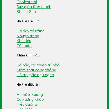
Cholesterol
Suy giãn tĩnh mạch
Studio Gear
Hỗ trợ tiêu hóa
Dạ dày tá tràng
Nhuận tràng
Khó tiêu
Táo bón
Thần kinh não
Bổ não, cải thiện trí nhớ
Kiểm soát căng thẳng
Hỗ trợ giấc ngủ ngon
Hỗ trợ điều trị
Hô hấp, xoang
Cơ xương khớp
Tiểu đường
Gan mật