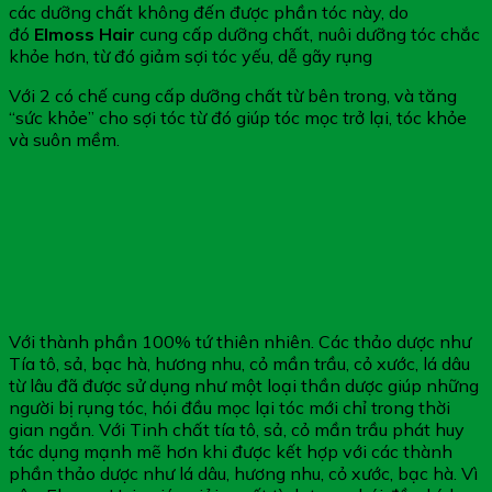
các dưỡng chất không đến được phần tóc này, do
đó
Elmoss Hair
cung cấp dưỡng chất, nuôi dưỡng tóc chắc
khỏe hơn, từ đó giảm sợi tóc yếu, dễ gãy rụng
Với 2 có chế cung cấp dưỡng chất từ bên trong, và tăng
“sức khỏe” cho sợi tóc từ đó giúp tóc mọc trở lại, tóc khỏe
và suôn mềm.
Với thành phần 100% tứ thiên nhiên. Các thảo dược như
Tía tô, sả, bạc hà, hương nhu, cỏ mần trầu, cỏ xước, lá dâu
từ lâu đã được sử dụng như một loại thần dược giúp những
người bị rụng tóc, hói đầu mọc lại tóc mới chỉ trong thời
gian ngắn. Với Tinh chất tía tô, sả, cỏ mần trầu phát huy
tác dụng mạnh mẽ hơn khi được kết hợp với các thành
phần thảo dược như lá dâu, hương nhu, cỏ xước, bạc hà. Vì