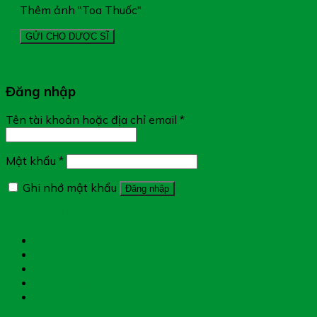
Thêm ảnh "Toa Thuốc"
Đăng nhập
Tên tài khoản hoặc địa chỉ email
*
Mật khẩu
*
Ghi nhớ mật khẩu
Đăng nhập
Quên mật khẩu?
Tìm đường
Chat Zalo
Gọi điện
Messenger
Chụp toa thuốc