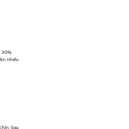
g 30%
 ăn nhiều
chín. Sau