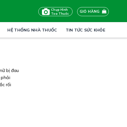
Chụp Hình
GIỎ HÀNG
Toa Thuốc
HỆ THỐNG NHÀ THUỐC
TIN TỨC SỨC KHỎE
nữ bị đau
 phải
ắc rối