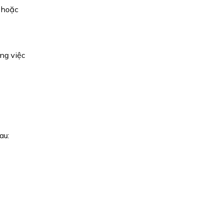
 hoặc
ng việc
au: