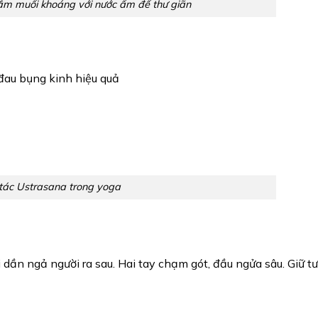
tắm muối khoáng với nước ấm để thư giãn
đau bụng kinh hiệu quả
tác Ustrasana trong yoga
 dần ngả người ra sau. Hai tay chạm gót, đầu ngửa sâu. Giữ t