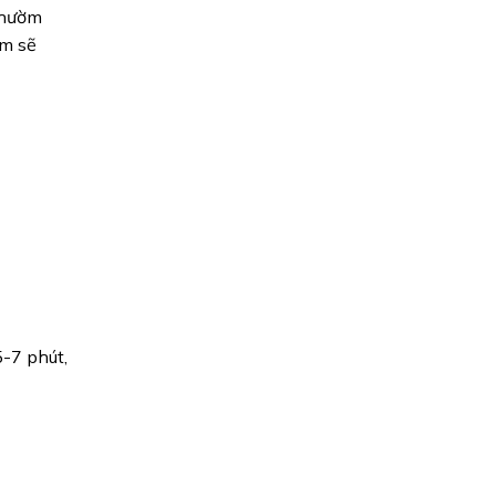
chườm
em sẽ
-7 phút,