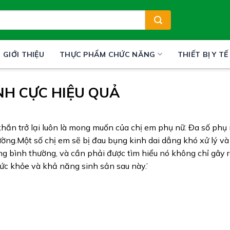
GIỚI THIỆU
THỰC PHẨM CHỨC NĂNG
THIẾT BỊ Y TẾ
NH CỰC HIỆU QUẢ
hắn trở lại luôn là mong muốn của chị em phụ nữ. Đa số phụ 
ường.Một số chị em sẽ bị đau bụng kinh dai dẳng khó xử lý và
g bình thường, và cần phải được tìm hiểu nó không chỉ gây r
c khỏe và khả năng sinh sản sau này.’