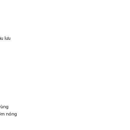
u lưu
vùng
ườm nóng