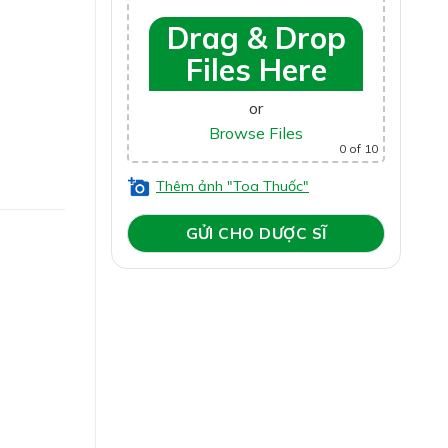
Drag & Drop
Files Here
or
Browse Files
0
of 10
Thêm ảnh "Toa Thuốc"