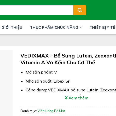
GIỚI THIỆU
THỰC PHẨM CHỨC NĂNG
THIẾT BỊ Y TẾ
VEDIXMAX – Bổ Sung Lutein, Zeaxanth
Vitamin A Và Kẽm Cho Cơ Thể
Mã sản phẩm: V
Nhà sản xuất: Erbex Srl
Công dụng: VEDIXMAX bổ sung Lutein, Zeaxant
Vitamin A và kẽm cho cơ thể
Xem thêm
Xuất xứ: Italia
Danh mục:
Viên Uống Bổ Mắt
Giấy phép: 6198/2023/ĐKSP