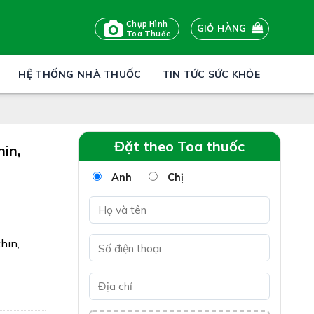
Chụp Hình
GIỎ HÀNG
Toa Thuốc
HỆ THỐNG NHÀ THUỐC
TIN TỨC SỨC KHỎE
Đặt theo Toa thuốc
in,
Anh
Chị
hin,