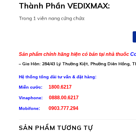
Thành Phần VEDIXMAX:
Trong 1 viên nang cứng chứa:
Lutein 5% (từ Tagetes erecta L.): 20 mg, Kẽm ( từ Kẽ
(retinyl axetat): 800 mcg, Vitamin B2 (riboflavin): 0
Phụ liệu: Vỏ nang ( gelatin), chất tạo màu tổng hợp (s
Sản phẩm chính hãng hiện có bán tại nhà thuốc
Co
đông vón ( muối magie của axit béo, silicon dioxide)
– Gia Hân: 284/43 Lý Thường Kiệt, Phường Diên Hồng, 
Công Dụng VEDIXMAX:
Hệ thống tổng đài tư vấn & đặt hàng:
1800.6217
Miễn cước:
Bổ sung Lutein, Zeaxanthin, Vitamin A và kẽm ch
0888.00.6217
Vinaphone:
Giúp chống oxy hóa, giúp cải thiện thị lực
0903.777.294
Mobifone:
Hỗ trợ giảm nguy cơ thoái hóa điểm vàng, đục thủ
SẢN PHẨM TƯƠNG TỰ