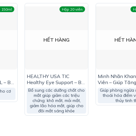
 150ml
Hộp 20 viên
H
HẾT HÀNG
HẾT HÀ
mắt
:
HEALTHY USA TIC
Minh Nhãn Khan
L – Bổ
Healthy Eye Support – Bổ
Viên – Giúp Tăn
o Cơ
Mắt Giúp Mắt Sáng Khỏe
Thị Lực
Bổ sung các dưỡng chất cho
Giúp phòng ngừa 
ho cơ
mắt giúp giảm các triệu
thoái hóa điểm v
chứng: khô mắt, mỏi mắt,
thủy tinh 
 thay thế thuốc trị bệnh
giảm lão hóa mắt, giúp cho
đôi mắt sáng khỏe
h phần trong sản phẩm
Lutein, Zeaxanthin, Vitamin A Và Kẽm Cho Cơ Thể
”
òng gọi tổng đài tư vấn Hệ Thống Nhà Thuốc Gia Hân Pharma