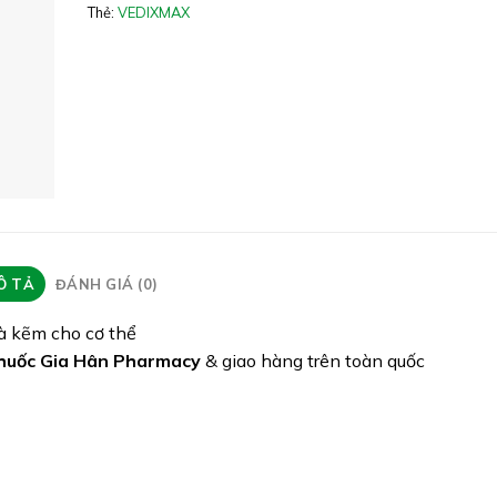
Thẻ:
VEDIXMAX
Quy cách: Hộp 30 viên
Tình trạng hàng: Hết hàng
Ô TẢ
ĐÁNH GIÁ (0)
à kẽm cho cơ thể
huốc Gia Hân Pharmacy
& giao hàng trên toàn quốc