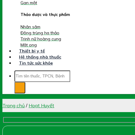
Gan mật
Thảo dược và thực phẩm
Nhân sâm
Đông trùng hạ thảo
Trinh nữ hoàng cung
Mật ong
Thiết bị y tế
Hệ thống nhà thuốc
Tin tức sức khỏe
Tìm
kiếm:
Trang chủ
/
Hoạt Huyết