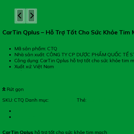
CarTin Qplus – Hỗ Trợ Tốt Cho Sức Khỏe Tim
Mã sản phẩm: CTQ
Nhà sản xuất: CÔNG TY CP DƯỢC PHẨM QUỐC TẾ S
Công dụng: CarTin Qplus hỗ trợ tốt cho sức khỏe tim 
Xuất xứ: Việt Nam
Giấy phép: 4104/2022/ĐKSP
Quy cách: Hộp 60 viên
Tình trạng hàng: Hết hàng
Rút gọn
SKU:
CTQ
Danh mục:
Hoạt Huyết
Thẻ:
CarTin Qplus
Mô tả
Đánh giá (0)
CarTin Qplus
hỗ trợ tốt cho sức khỏe tim mạch