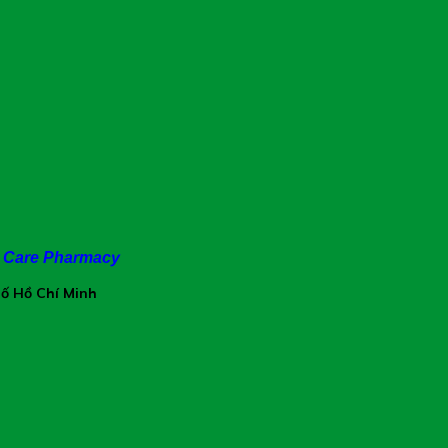
 trơn chảy (talc, magnesi stearate)
e Care Pharmacy
hố Hồ Chí Minh