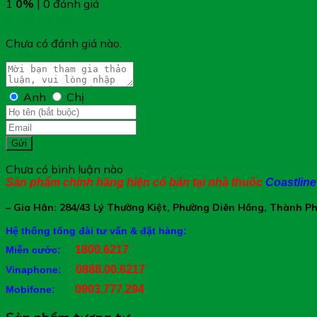
1
0%
| 0 đánh giá
L-Carnitine Fumarate : 20mg
Đánh giá ngay
Coenzyme Q10: 10mg
Vitamin PP (Nicotinamid): 2mg
Chưa có đánh giá nào.
Nattokinase : 800FU
Phụ liệu: Vỏ nang Gelatin, chất độn (tinh bột, lactose), chất
Anh
Chị
Công Dụng CarTin Qplus:
Hỗ trợ giảm nguy cơ hình thành cục máu đông
Gửi
Hỗ trợ giúp hạn chế xơ vữa động mạch
Chưa có bình luận nào
Hỗ trợ tốt cho sức khỏe tim mạch
Sản phẩm chính hãng hiện có bán tại nhà thuốc
Coastlin
– Gia Hân: 284/43 Lý Thường Kiệt, Phường Diên Hồng, Thành P
Hệ thống tổng đài tư vấn & đặt hàng:
1800.6217
Miễn cước:
0888.00.6217
Vinaphone:
0903.777.294
Mobifone:
Đối Tượng Sử Dụng CarTin Qplus: