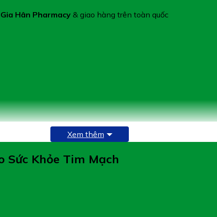
 Gia Hân Pharmacy
& giao hàng trên toàn quốc
Xem thêm
ho Sức Khỏe Tim Mạch