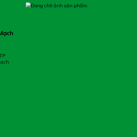
 Mạch
TP
mạch
Xem thêm