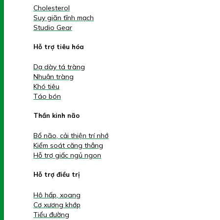
Cholesterol
Suy giãn tĩnh mạch
Studio Gear
Hỗ trợ tiêu hóa
Dạ dày tá tràng
Nhuận tràng
Khó tiêu
Táo bón
Thần kinh não
Bổ não, cải thiện trí nhớ
Kiểm soát căng thẳng
Hỗ trợ giấc ngủ ngon
Hỗ trợ điều trị
Hô hấp, xoang
Cơ xương khớp
Tiểu đường