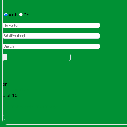
Anh
Chị
or
Browse Files
0
of 10
Thêm ảnh "Toa Thuốc"