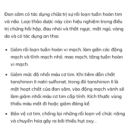
Đan sâm có tác dụng chữa trị sự rối loạn tuần hoàn tim
và não. Loại thảo dược này còn hiệu nghiệm trong điều
trị chứng hồi hộp, đau nhói và thắt ngực, mất ngủ, vàng
da và có tác dụng an thai.
Giảm rối loạn tuần hoàn vi mạch, làm giãn các động
mạch và tĩnh mạch nhỏ, mao mạch, tăng tuần hoàn
vi mạch.
Giảm mức độ nhồi máu cơ tim. Khi tiêm dẫn chất
tanshinon II natri sulfonat, trong đó tanshinon II là
một hoạt chất của đan sâm, vào động mạch vành sẽ
làm giảm nhồi máu cơ tim cấp tính. Kích thước vùng
thiếu máu mất đi hoặc giảm đáng kể.
Bảo vệ cơ tim, chống lại những rối loạn về chức năng
và chuyển hóa gây ra bởi thiếu hụt oxy…